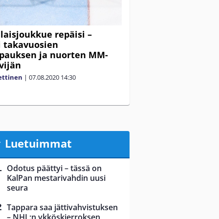
aisjoukkue repäisi –
 takavuosien
pauksen ja nuorten MM-
vijän
ettinen
|
07.08.2020
14:30
Luetuimmat
Odotus päättyi – tässä on
KalPan mestarivahdin uusi
seura
Tappara saa jättivahvistuksen
– NHL:n ykköskierroksen