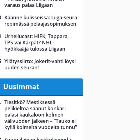
varaus palaa Liigaan
Käänne kulisseissa: Liiga-seura
repimässä pelaajasopimuksen
Urheilucast: HIFK, Tappara,
TPS vai Kärpät? NHL-
hyökkääjä tulossa Liigaan
Yllätyssiirto: Jokerit-vahti löysi
uuden seuran!
Uusimmat
Tiesitkö? Mestiksessä
pelikieltoa saanut konkari
palasi kaukaloon kolmen
välivuoden jälkeen – ”Tauko ei
kyllä kolmelta vuodelta tunnu”
Suomalainen kiekkolegenda