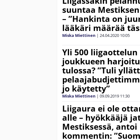
Liigassakin pelann
suuntaa Mestiksen y
– ”Hankinta on juur
lääkäri määrää tä
Miska Miettinen
|
24.04.2020
10:05
Yli 500 liigaottelu
joukkueen harjoitu
tulossa? ”Tuli yllät
pelaajabudjettimme
jo käytetty”
Miska Miettinen
|
09.09.2019
11:30
Liigaura ei ole otta
alle – hyökkääjä j
Mestiksessä, antoi
kommentin: ”Suom