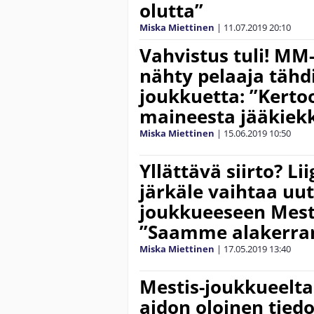
olutta”
Miska Miettinen
|
11.07.2019
20:10
Vahvistus tuli! MM
nähty pelaaja tähd
joukkuetta: ”Kert
maineesta jääkie
Miska Miettinen
|
15.06.2019
10:50
Yllättävä siirto? L
järkäle vaihtaa uu
joukkueeseen Mest
”Saamme alakerran 
Miska Miettinen
|
17.05.2019
13:40
Mestis-joukkueelta
aidon oloinen tied