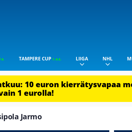
TAMPERE CUP
LIIGA
NHL
M
7.8.
7.-8.8.
jatkuu: 10 euron kierrätysvapaa m
vain 1 eurolla!
isipola Jarmo