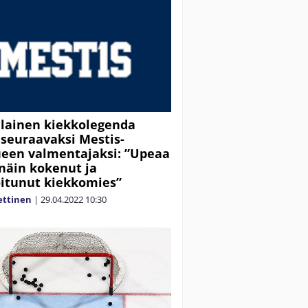
lainen kiekkolegenda
y seuraavaksi Mestis-
een valmentajaksi: ”Upeaa
näin kokenut ja
itunut kiekkomies”
ettinen
|
29.04.2022
10:30