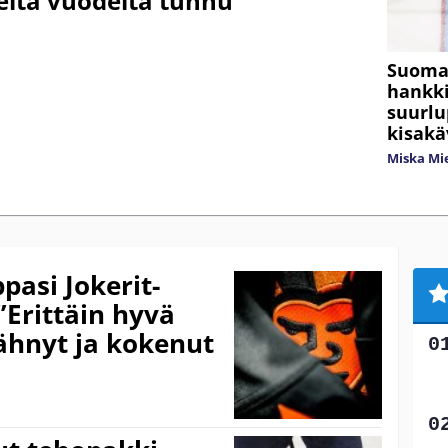
elta vuodelta tunnu”
Suomal
hankki
suurlu
kisakä
Miska Mi
pasi Jokerit-
”Erittäin hyvä
nähnyt ja kokenut