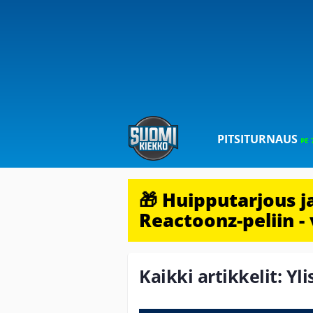
PITSITURNAUS
PE 
🎁 Huipputarjous 
Reactoonz-peliin - 
Kaikki artikkelit: Yl