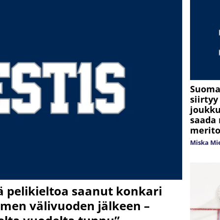
Suoma
siirty
joukku
saada 
merito
Miska Mi
ä pelikieltoa saanut konkari
lmen välivuoden jälkeen –