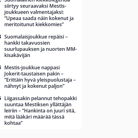
siirtyy seuraavaksi Mestis-
joukkueen valmentajaksi:
”Upeaa saada näin kokenut ja
meritoitunut kiekkomies”
Suomalaisjoukkue repäisi –
hankki takavuosien
suurlupauksen ja nuorten MM-
kisakävijän
Mestis-joukkue nappasi
Jokerit-taustaisen pakin –
”Erittäin hyvä yleispuolustaja –
nähnyt ja kokenut paljon”
Liigassakin pelannut tehopakki
suuntaa Mestiksen yllättäjän
leiriin – ”Hankinta on juuri sitä,
mitä lääkäri määrää tässä
kohtaa”