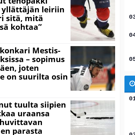
ut tehopakki
llättäjän leiriin
i sitä, mitä
ssä kohtaa”
n konkari Mestis-
ksissa – sopimus
täen, joten
 on suurilta osin
nut tuulta siipien
atkaa uraansa
 huvittavan
en parasta