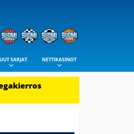
UUT SARJAT
NETTIKASINOT
egakierros