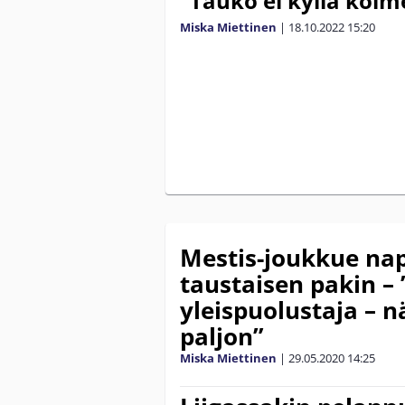
”Tauko ei kyllä kolm
Miska Miettinen
|
18.10.2022
15:20
Mestis-joukkue nap
taustaisen pakin – 
yleispuolustaja – 
paljon”
Miska Miettinen
|
29.05.2020
14:25