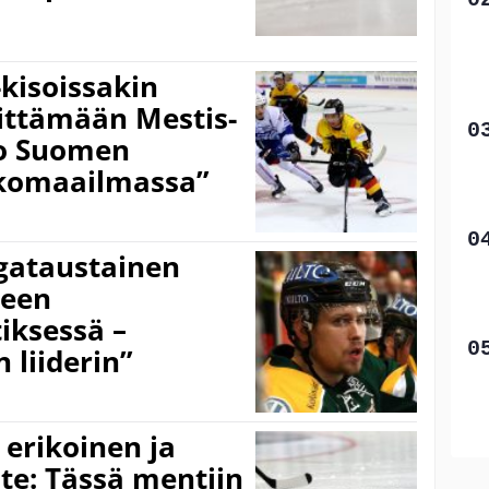
-kisoissakin
ittämään Mestis-
oo Suomen
kkomaailmassa”
iigataustainen
teen
iksessä –
liiderin”
 erikoinen ja
ote: Tässä mentiin