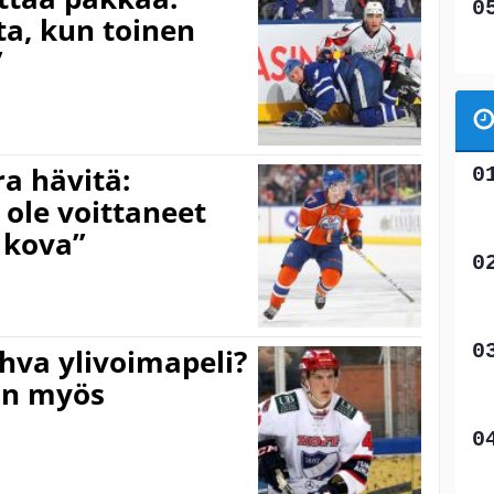
a, kun toinen
”
ra hävitä:
 ole voittaneet
 kova”
hva ylivoimapeli?
an myös