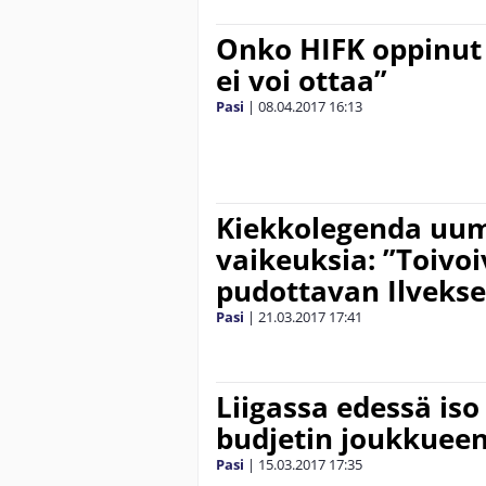
Onko HIFK oppinut
ei voi ottaa”
Pasi
|
08.04.2017
16:13
Kiekkolegenda uum
vaikeuksia: ”Toivoi
pudottavan Ilveks
Pasi
|
21.03.2017
17:41
Liigassa edessä iso
budjetin joukkueen
Pasi
|
15.03.2017
17:35