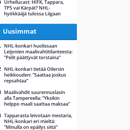
Urheilucast: HIFK, Tappara,
TPS vai Kärpät? NHL-
hyökkääjä tulossa Liigaan
Uusimmat
NHL-konkari huolissaan
Leijonien maalivahtitilanteesta:
”Pelit päättyvät torstaina”
NHL-konkari tietää Oilersin
heikkouden: ”Saattaa joskus
repsahtaa”
Maalivahdit suurennuslasin
alla Tampereella: ”Yksikin
helppo maali saattaa maksaa”
Tapparasta leivotaan mestaria,
NHL-konkari eri mieltä:
”Minulla on epäilys siitä”