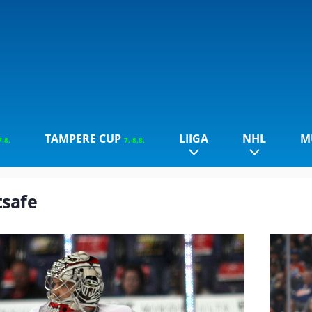
TAMPERE CUP
LIIGA
NHL
M
7.8.
7.-8.8.
tsafe