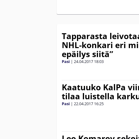
Tapparasta leivota
NHL-konkari eri mi
epäilys siitä”
Pasi
|
24.04.2017
18:03
Kaatuuko KalPa vii
tilaa luistella kar
Pasi
|
22.04.2017
16:25
Leo Komarov sekoi