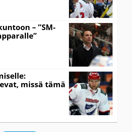
 kuntoon – ”SM-
apparalle”
iselle:
levat, missä tämä