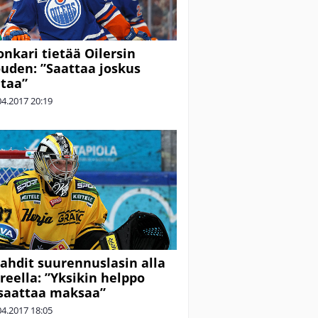
nkari tietää Oilersin
uden: ”Saattaa joskus
taa”
04.2017
20:19
ahdit suurennuslasin alla
eella: ”Yksikin helppo
saattaa maksaa”
04.2017
18:05