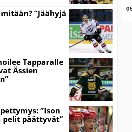
 mitään? ”Jäähyjä
oilee Tapparalle
vat Ässien
en”
 pettymys: ”Ison
 pelit päättyvät”