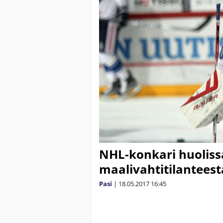
NHL-konkari huoliss
maalivahtitilanteesta
Pasi
|
18.05.2017
16:45