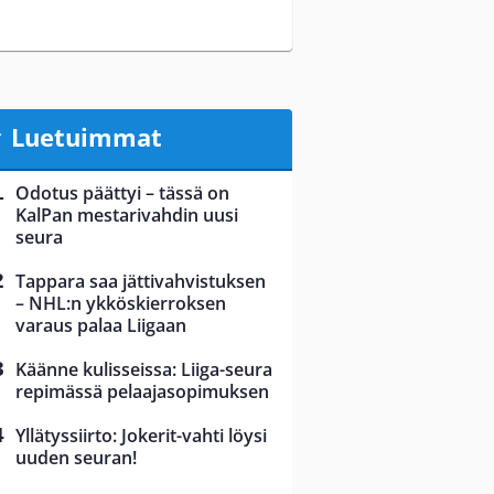
Luetuimmat
Odotus päättyi – tässä on
KalPan mestarivahdin uusi
seura
Tappara saa jättivahvistuksen
– NHL:n ykköskierroksen
varaus palaa Liigaan
Käänne kulisseissa: Liiga-seura
repimässä pelaajasopimuksen
Yllätyssiirto: Jokerit-vahti löysi
uuden seuran!