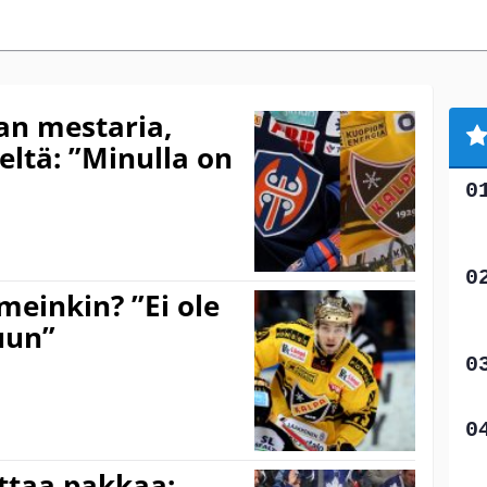
an mestaria,
eltä: ”Minulla on
meinkin? ”Ei ole
kuun”
ttaa pakkaa: