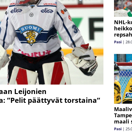
NHL-ko
heikko
repsah
Pasi
|
28.
aan Leijonien
: ”Pelit päättyvät torstaina”
Maaliv
Tamper
maali 
Pasi
|
25.