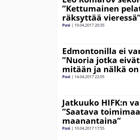
”Kettumainen pelat
räksyttää vieressä
Pasi
|
19.04.2017
20:35
Edmontonilla ei va
”Nuoria jotka eivät
mitään ja nälkä on
Pasi
|
14.04.2017
22:05
Jatkuuko HIFK:n va
”Saatava toimima
maanantaina”
Pasi
|
10.04.2017
17:55