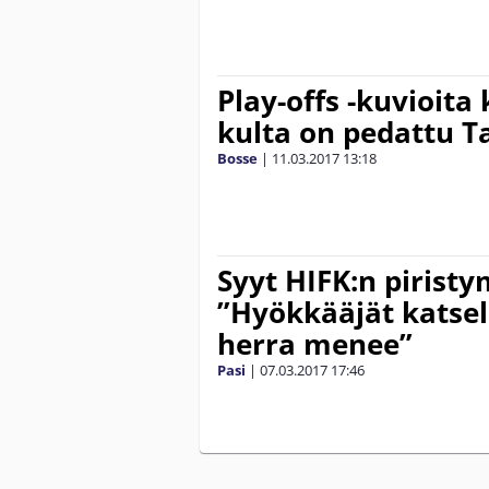
Play-offs -kuvioita
kulta on pedattu T
Bosse
|
11.03.2017
13:18
Syyt HIFK:n piristym
”Hyökkääjät katse
herra menee”
Pasi
|
07.03.2017
17:46