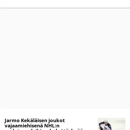
Jarmo Kekäläisen joukot
vajaamiehisenä NHL:n