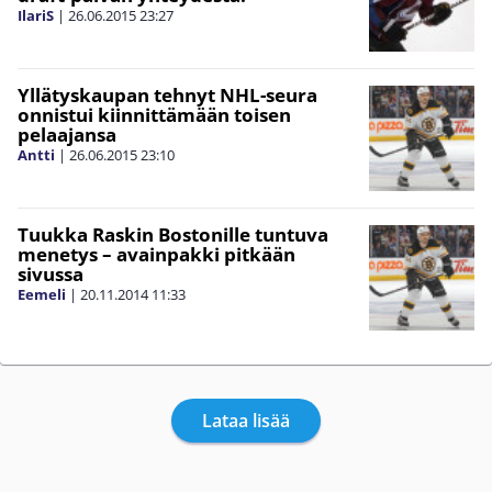
IlariS
|
26.06.2015
23:27
Yllätyskaupan tehnyt NHL-seura
onnistui kiinnittämään toisen
pelaajansa
Antti
|
26.06.2015
23:10
Tuukka Raskin Bostonille tuntuva
menetys – avainpakki pitkään
sivussa
Eemeli
|
20.11.2014
11:33
Lataa lisää