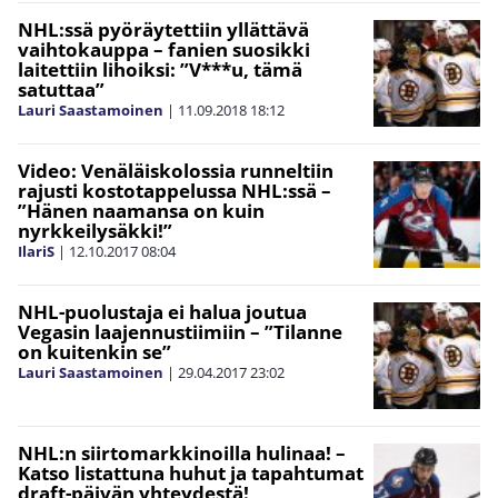
NHL:ssä pyöräytettiin yllättävä
vaihtokauppa – fanien suosikki
laitettiin lihoiksi: ”V***u, tämä
satuttaa”
Lauri Saastamoinen
|
11.09.2018
18:12
Video: Venäläiskolossia runneltiin
rajusti kostotappelussa NHL:ssä –
”Hänen naamansa on kuin
nyrkkeilysäkki!”
IlariS
|
12.10.2017
08:04
NHL-puolustaja ei halua joutua
Vegasin laajennustiimiin – ”Tilanne
on kuitenkin se”
Lauri Saastamoinen
|
29.04.2017
23:02
NHL:n siirtomarkkinoilla hulinaa! –
Katso listattuna huhut ja tapahtumat
draft-päivän yhteydestä!