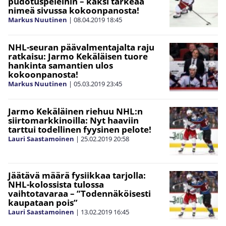
pudotuspeleihin – kaksi tärkeää
nimeä sivussa kokoonpanosta!
Markus Nuutinen
|
08.04.2019
18:45
NHL-seuran päävalmentajalta raju
ratkaisu: Jarmo Kekäläisen tuore
hankinta samantien ulos
kokoonpanosta!
Markus Nuutinen
|
05.03.2019
23:45
Jarmo Kekäläinen riehuu NHL:n
siirtomarkkinoilla: Nyt haaviin
tarttui todellinen fyysinen pelote!
Lauri Saastamoinen
|
25.02.2019
20:58
Jäätävä määrä fysiikkaa tarjolla:
NHL-kolossista tulossa
vaihtotavaraa – ”Todennäköisesti
kaupataan pois”
Lauri Saastamoinen
|
13.02.2019
16:45