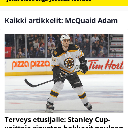
Kaikki artikkelit: McQuaid Adam
Terveys etusijalle: Stanley Cup-
voittaja ripustaa hokkarit naulaan