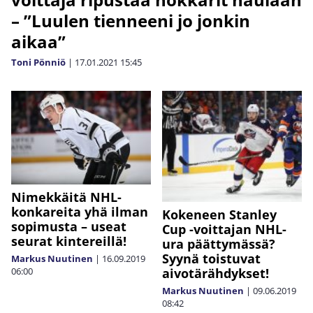
– ”Luulen tienneeni jo jonkin
aikaa”
Toni Pönniö
|
17.01.2021
15:45
Nimekkäitä NHL-
konkareita yhä ilman
Kokeneen Stanley
sopimusta – useat
Cup -voittajan NHL-
seurat kintereillä!
ura päättymässä?
Syynä toistuvat
Markus Nuutinen
|
16.09.2019
aivotärähdykset!
06:00
Markus Nuutinen
|
09.06.2019
08:42