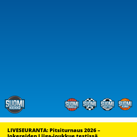
LIVESEURANTA: Pitsiturnaus 2026 –
Jokereiden Liiga-joukkue testissä