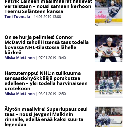
Patrik Laineen maalimäärät hakevat
vertaistaan – nousi samaan kerhoon
Teemu Selänteen kanssa
Toni Tuomala
|
14.01.2019
13:00
On se hurja pelimies! Connor
McDavid tehoili itsensä taas todella
kovassa NHL-tilastossa lähelle
kärkeä
Miska Miettinen
|
07.01.2019
13:40
Hattutemppu! NHL:n tulikuuma
sensaatiohyökkääjä porskuttaa
edelleen – ylsi todella harvinaiseen
urotekoon
Miska Miettinen
|
03.01.2019
12:50
Älytön maalivire! Superlupaus osui
taas – nousi Jevgeni Malkinin
rinnalle, edellä enää kaksi suurta
legendaa