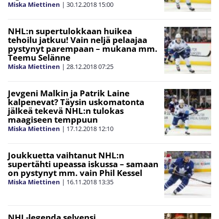
Miska Miettinen
|
30.12.2018
15:00
NHL:n supertulokkaan huikea
tehoilu jatkuu! Vain neljä pelaajaa
pystynyt parempaan – mukana mm.
Teemu Selänne
Miska Miettinen
|
28.12.2018
07:25
Jevgeni Malkin ja Patrik Laine
kalpenevat? Täysin uskomatonta
jälkeä tekevä NHL:n tulokas
maagiseen temppuun
Miska Miettinen
|
17.12.2018
12:10
Joukkuetta vaihtanut NHL:n
supertähti upeassa iskussa – samaan
on pystynyt mm. vain Phil Kessel
Miska Miettinen
|
16.11.2018
13:35
NHL-legenda selvensi