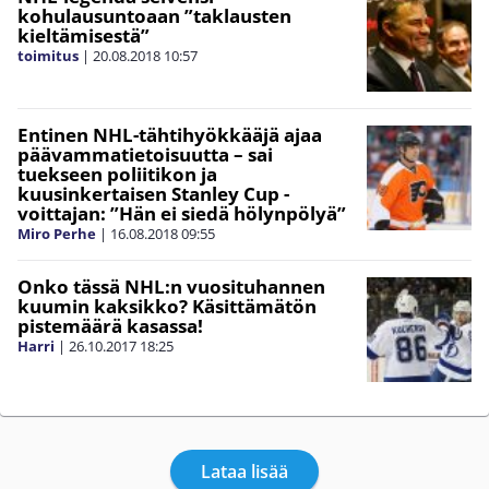
kohulausuntoaan ”taklausten
kieltämisestä”
toimitus
|
20.08.2018
10:57
Entinen NHL-tähtihyökkääjä ajaa
päävammatietoisuutta – sai
tuekseen poliitikon ja
kuusinkertaisen Stanley Cup -
voittajan: ”Hän ei siedä hölynpölyä”
Miro Perhe
|
16.08.2018
09:55
Onko tässä NHL:n vuosituhannen
kuumin kaksikko? Käsittämätön
pistemäärä kasassa!
Harri
|
26.10.2017
18:25
Lataa lisää