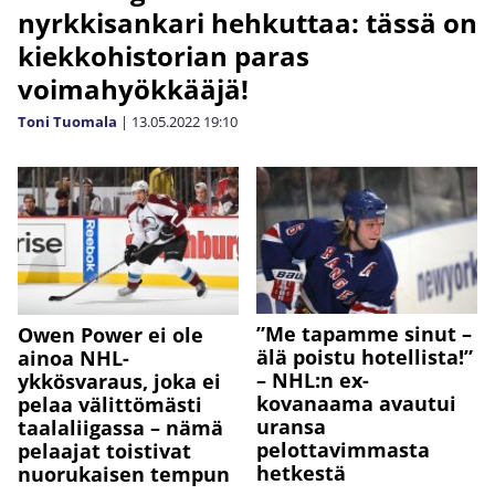
nyrkkisankari hehkuttaa: tässä on
kiekkohistorian paras
voimahyökkääjä!
Toni Tuomala
|
13.05.2022
19:10
”Me tapamme sinut –
Owen Power ei ole
älä poistu hotellista!”
ainoa NHL-
– NHL:n ex-
ykkösvaraus, joka ei
kovanaama avautui
pelaa välittömästi
uransa
taalaliigassa – nämä
pelottavimmasta
pelaajat toistivat
hetkestä
nuorukaisen tempun