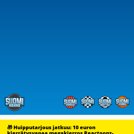
🎁 Huipputarjous jatkuu: 10 euron
kierrätysvapaa megakierros Reactoonz-