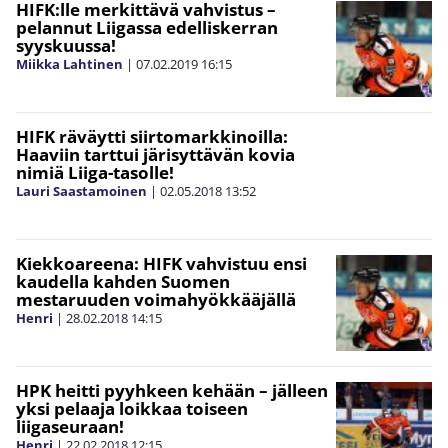
HIFK:lle merkittävä vahvistus –
pelannut Liigassa edelliskerran
syyskuussa!
Miikka Lahtinen
|
07.02.2019
16:15
HIFK räväytti siirtomarkkinoilla:
Haaviin tarttui järisyttävän kovia
nimiä Liiga-tasolle!
Lauri Saastamoinen
|
02.05.2018
13:52
Kiekkoareena: HIFK vahvistuu ensi
kaudella kahden Suomen
mestaruuden voimahyökkääjällä
Henri
|
28.02.2018
14:15
HPK heitti pyyhkeen kehään – jälleen
yksi pelaaja loikkaa toiseen
liigaseuraan!
Henri
|
22.02.2018
12:15