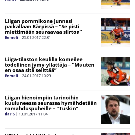
Liigan pommikone junnasi
paikallaan Kärpissä – ”Se pisti
miettimään seuraavaa siirtoa”
Eemeli
|
25.01.2017
22:31
Liiga-tilaston keulilla komeilee
todellinen jymy-yllättäjä – ”Muuten
en osaa sitä selittää”
Eemeli
|
24.01.2017
10:23
Liigan hienoimpiin tarinoihin
kuuluneessa seurassa hymähdetään
romahduspuheille – ”Tuskin”
IlariS
|
13.01.2017
11:04