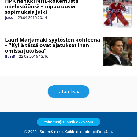
HPK hankki NHL-kokemusta
miehistöönsä – nippu uusia
sopimuksia julki
Jussi
|
29.04.2016
20:14
Lauri Marjamäki syytösten kohteena
– ”Kyllä tässä ovat ajatukset ihan
omissa jutuissa”
IlariS
|
22.03.2016
13:16
Lataa lisää
toimitus@suomikiekko.com
© 2026 - SuomiKiekko. Kaikki oikeudet pidätetään.