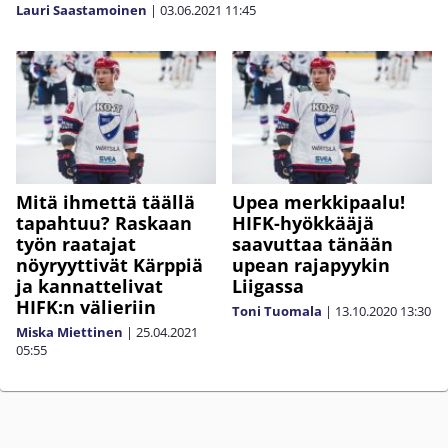
Lauri Saastamoinen
|
03.06.2021
11:45
Mitä ihmettä täällä
Upea merkkipaalu!
tapahtuu? Raskaan
HIFK-hyökkääjä
työn raatajat
saavuttaa tänään
nöyryyttivät Kärppiä
upean rajapyykin
ja kannattelivat
Liigassa
HIFK:n välieriin
Toni Tuomala
|
13.10.2020
13:30
Miska Miettinen
|
25.04.2021
05:55