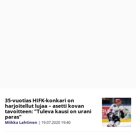
35-vuotias HIFK-konkari on
harjoitellut lujaa – asetti kovan
tavoitteen: ”Tuleva kausi on urani
paras”
Miikka Lahtinen
|
19.07.2020
19:40