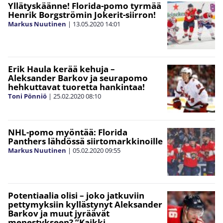
Yllätyskäänne! Florida-pomo tyrmää
Henrik Borgströmin Jokerit-siirron!
Markus Nuutinen
|
13.05.2020
14:01
Erik Haula kerää kehuja –
Aleksander Barkov ja seurapomo
hehkuttavat tuoretta hankintaa!
Toni Pönniö
|
25.02.2020
08:10
NHL-pomo myöntää: Florida
Panthers lähdössä siirtomarkkinoille
Markus Nuutinen
|
05.02.2020
09:55
Potentiaalia olisi – joko jatkuviin
pettymyksiin kyllästynyt Aleksander
Barkov ja muut jyräävät
menestykseen? ”Kaikki