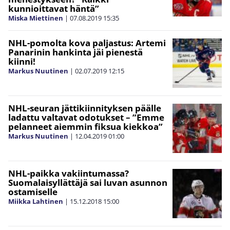
kunnioittavat häntä”
Miska Miettinen
|
07.08.2019
15:35
NHL-pomolta kova paljastus: Artemi
Panarinin hankinta jäi pienestä
kiinni!
Markus Nuutinen
|
02.07.2019
12:15
NHL-seuran jättikiinnityksen päälle
ladattu valtavat odotukset – ”Emme
pelanneet aiemmin fiksua kiekkoa”
Markus Nuutinen
|
12.04.2019
01:00
NHL-paikka vakiintumassa?
Suomalaisyllättäjä sai luvan asunnon
ostamiselle
Miikka Lahtinen
|
15.12.2018
15:00