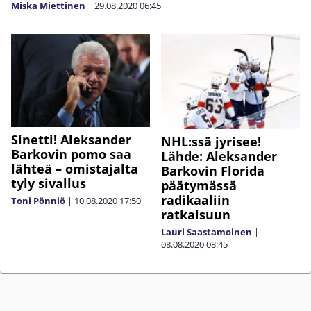
Miska Miettinen
|
29.08.2020
06:45
Sinetti! Aleksander
NHL:ssä jyrisee!
Barkovin pomo saa
Lähde: Aleksander
lähteä – omistajalta
Barkovin Florida
tyly sivallus
päätymässä
radikaaliin
Toni Pönniö
|
10.08.2020
17:50
ratkaisuun
Lauri Saastamoinen
|
08.08.2020
08:45