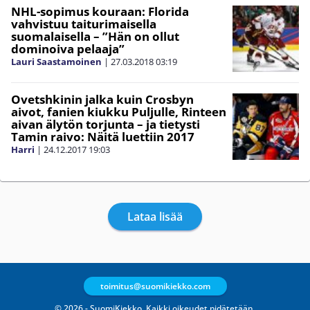
NHL-sopimus kouraan: Florida
vahvistuu taiturimaisella
suomalaisella – ”Hän on ollut
dominoiva pelaaja”
Lauri Saastamoinen
|
27.03.2018
03:19
Ovetshkinin jalka kuin Crosbyn
aivot, fanien kiukku Puljulle, Rinteen
aivan älytön torjunta – ja tietysti
Tamin raivo: Näitä luettiin 2017
Harri
|
24.12.2017
19:03
Lataa lisää
toimitus@suomikiekko.com
© 2026 - SuomiKiekko. Kaikki oikeudet pidätetään.