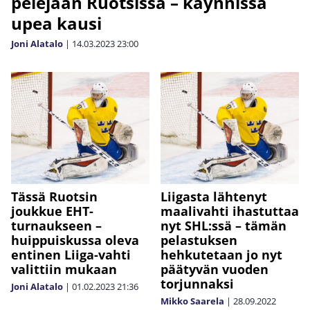
pelejään Ruotsissa – käynnissä
upea kausi
Joni Alatalo
|
14.03.2023
23:00
Tässä Ruotsin
Liigasta lähtenyt
joukkue EHT-
maalivahti ihastuttaa
turnaukseen –
nyt SHL:ssä – tämän
huippuiskussa oleva
pelastuksen
entinen Liiga-vahti
hehkutetaan jo nyt
valittiin mukaan
päätyvän vuoden
torjunnaksi
Joni Alatalo
|
01.02.2023
21:36
Mikko Saarela
|
28.09.2022