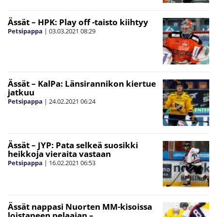
Ässät – HPK: Play off -taisto kiihtyy
Petsipappa
|
03.03.2021
08:29
Ässät – KalPa: Länsirannikon kiertue
jatkuu
Petsipappa
|
24.02.2021
06:24
Ässät – JYP: Pata selkeä suosikki
heikkoja vieraita vastaan
Petsipappa
|
16.02.2021
06:53
Ässät nappasi Nuorten MM-kisoissa
loistaneen pelaajan –