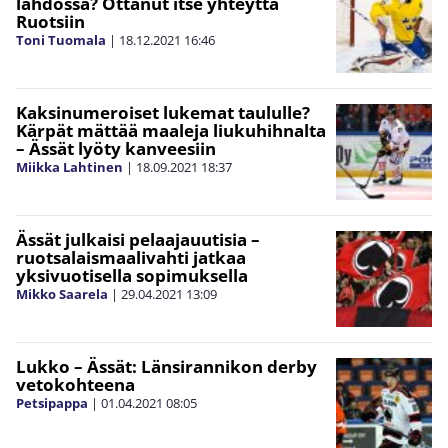
lähdössä? Ottanut itse yhteyttä
Ruotsiin
Toni Tuomala
|
18.12.2021
16:46
Kaksinumeroiset lukemat taululle?
Kärpät mättää maaleja liukuhihnalta
– Ässät lyöty kanveesiin
Miikka Lahtinen
|
18.09.2021
18:37
Ässät julkaisi pelaajauutisia –
ruotsalaismaalivahti jatkaa
yksivuotisella sopimuksella
Mikko Saarela
|
29.04.2021
13:09
Lukko – Ässät: Länsirannikon derby
vetokohteena
Petsipappa
|
01.04.2021
08:05