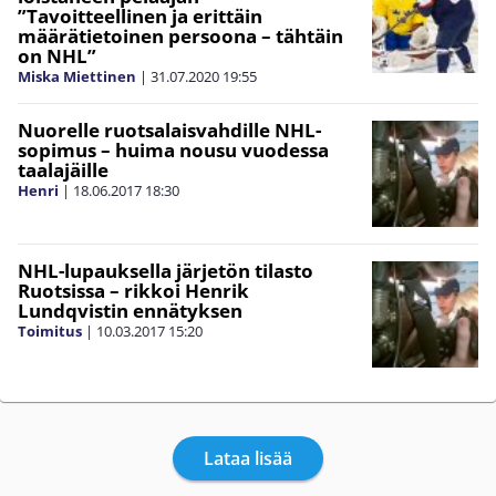
”Tavoitteellinen ja erittäin
määrätietoinen persoona – tähtäin
on NHL”
Miska Miettinen
|
31.07.2020
19:55
Nuorelle ruotsalaisvahdille NHL-
sopimus – huima nousu vuodessa
taalajäille
Henri
|
18.06.2017
18:30
NHL-lupauksella järjetön tilasto
Ruotsissa – rikkoi Henrik
Lundqvistin ennätyksen
Toimitus
|
10.03.2017
15:20
Lataa lisää