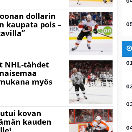
joonan dollarin
n kaupata pois –
avilla”
t NHL-tähdet
 maisemaa
– mukana myös
outui kovan
 tämän kauden
lle!