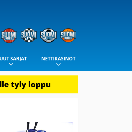
UUT SARJAT
NETTIKASINOT
le tyly loppu