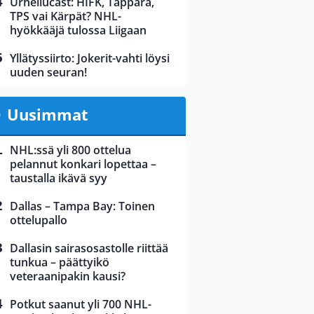
Urheilucast: HIFK, Tappara,
TPS vai Kärpät? NHL-
hyökkääjä tulossa Liigaan
Yllätyssiirto: Jokerit-vahti löysi
uuden seuran!
Uusimmat
NHL:ssä yli 800 ottelua
pelannut konkari lopettaa –
taustalla ikävä syy
Dallas – Tampa Bay: Toinen
ottelupallo
Dallasin sairasosastolle riittää
tunkua – päättyikö
veteraanipakin kausi?
Potkut saanut yli 700 NHL-