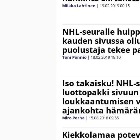
Miikka Lahtinen
|
19.02.2019
00:15
NHL-seuralle huipp
kauden sivussa oll
puolustaja tekee p
Toni Pönniö
|
18.02.2019
18:10
Iso takaisku! NHL-
luottopakki sivuun
loukkaantumisen v
ajankohta hämärän
Miro Perhe
|
15.08.2018
09:55
Kiekkolamaa poteva