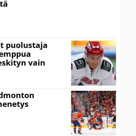
tä
t puolustaja
temppua
skityn vain
 Edmonton
menetys