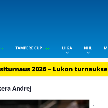
TAMPERE CUP
LIIGA
NHL
M
7.8.
7.-8.8.
iturnaus 2026 – Lukon turnauksel
ekera Andrej