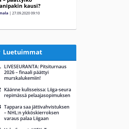
anipakin kausi?
mala
|
27.09.2020
09:10
Luetuimmat
LIVESEURANTA: Pitsiturnaus
2026 – finaali päättyi
murskalukemiin!
Käänne kulisseissa: Liiga-seura
repimässä pelaajasopimuksen
Tappara saa jättivahvistuksen
– NHL:n ykköskierroksen
varaus palaa Liigaan