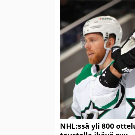
NHL:ssä yli 800 otte
taustalla ikävä syy