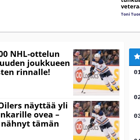
vetera
Toni Tuo
700 NHL-ottelun
i uuden joukkueen
ten rinnalle!
ilers näyttää yli
nkarille ovea –
En nähnyt tämän