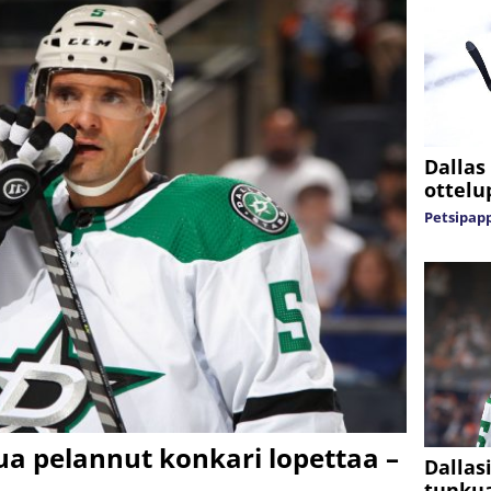
Dallas
ottelu
Petsipap
lua pelannut konkari lopettaa –
Dallasi
tunkua