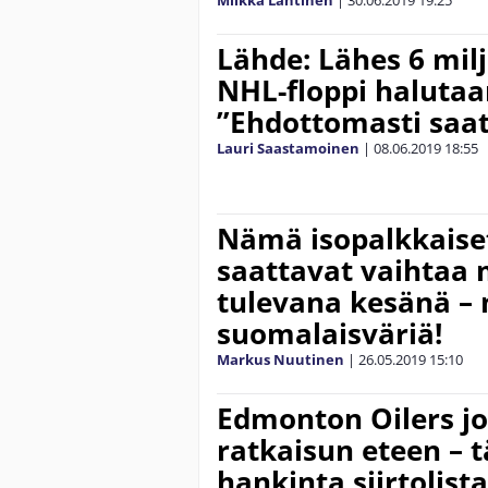
Lähde: Lähes 6 mil
NHL-floppi halutaa
”Ehdottomasti saat
Lauri Saastamoinen
|
08.06.2019
18:55
Nämä isopalkkaise
saattavat vaihtaa
tulevana kesänä 
suomalaisväriä!
Markus Nuutinen
|
26.05.2019
15:10
Edmonton Oilers j
ratkaisun eteen –
hankinta siirtolista