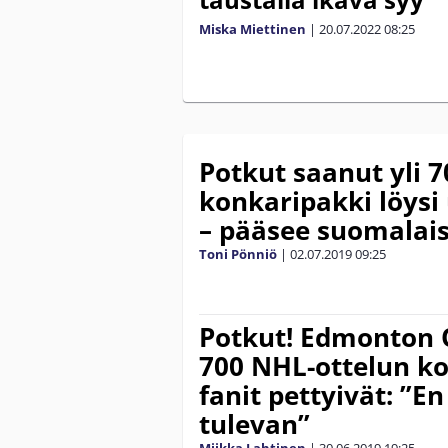
Miska Miettinen
|
20.07.2022
08:25
Potkut saanut yli 
konkaripakki löys
– pääsee suomalais
Toni Pönniö
|
02.07.2019
09:25
Potkut! Edmonton O
700 NHL-ottelun ko
fanit pettyivät: ”
tulevan”
Miikka Lahtinen
|
30.06.2019
19:25