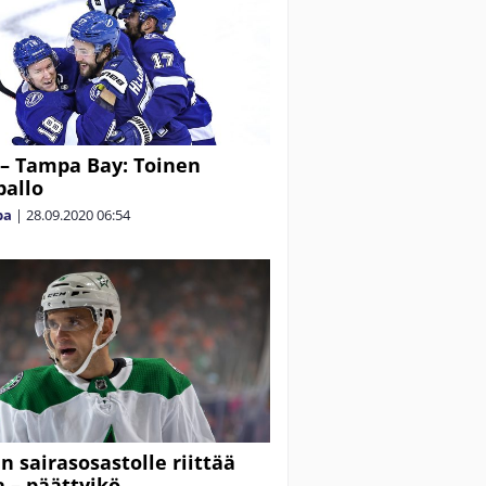
 – Tampa Bay: Toinen
pallo
pa
|
28.09.2020
06:54
n sairasosastolle riittää
 – päättyikö