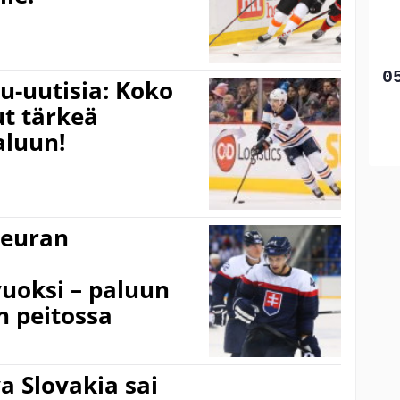
u-uutisia: Koko
ut tärkeä
aluun!
seuran
uoksi – paluun
 peitossa
 Slovakia sai