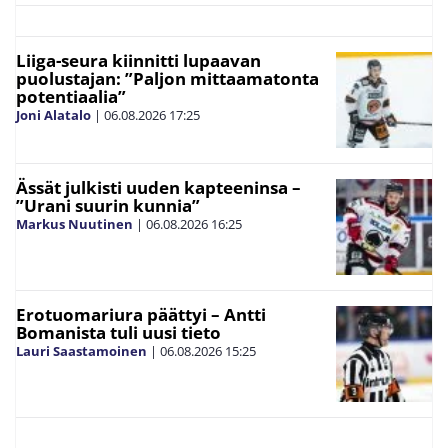
Liiga-seura kiinnitti lupaavan
puolustajan: ”Paljon mittaamatonta
potentiaalia”
Joni Alatalo
|
06.08.2026
17:25
Ässät julkisti uuden kapteeninsa –
”Urani suurin kunnia”
Markus Nuutinen
|
06.08.2026
16:25
Erotuomariura päättyi – Antti
Bomanista tuli uusi tieto
Lauri Saastamoinen
|
06.08.2026
15:25