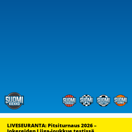
LIVESEURANTA: Pitsiturnaus 2026 –
Jokereiden Liiga-joukkue testissä