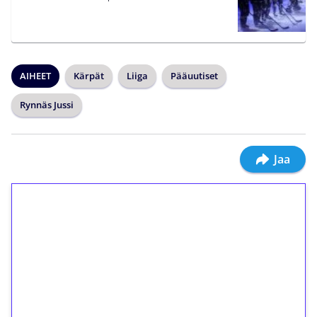
AIHEET
Kärpät
Liiga
Pääuutiset
Rynnäs Jussi
Jaa
1€ = 10€ arvosta
ilmaiskierroksia ilman
kierrätystä!
Talleta 1€
Saat heti 50 ilmaiskierrosta Tuohi 1000 -