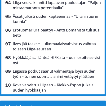
Liiga-seura kiinnitti lupaavan puolustajan: ”Paljon
mittaamatonta potentiaalia”
Ässät julkisti uuden kapteeninsa – ”Urani suurin
kunnia”
Erotuomariura päättyi – Antti Bomanista tuli uusi
tieto
Ilves jää taakse – ulkomaalaisvahvistus vaihtaa
toiseen Liiga-seuraan
Hyökkääjä sai lähteä HIFK:sta – uusi osoite selvisi
nyt!
Liigassa potkut saanut valmentaja löysi uuden
työn – toinen suomalaisnimi vetäytyi yllättäen
Kova vahvistus Liigaan – Kiekko-Espoo julkaisi
uuden hyökkääjän