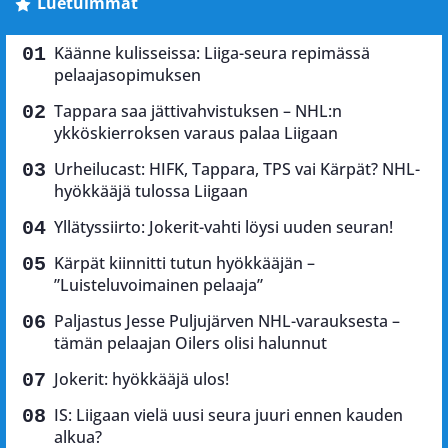
Luetuimmat
Käänne kulisseissa: Liiga-seura repimässä
pelaajasopimuksen
Tappara saa jättivahvistuksen – NHL:n
ykköskierroksen varaus palaa Liigaan
Urheilucast: HIFK, Tappara, TPS vai Kärpät? NHL-
hyökkääjä tulossa Liigaan
Yllätyssiirto: Jokerit-vahti löysi uuden seuran!
Kärpät kiinnitti tutun hyökkääjän –
”Luisteluvoimainen pelaaja”
Paljastus Jesse Puljujärven NHL-varauksesta –
tämän pelaajan Oilers olisi halunnut
Jokerit: hyökkääjä ulos!
IS: Liigaan vielä uusi seura juuri ennen kauden
alkua?