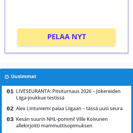
peliin (arvo 0,20€ per kierros)!
Ei kierrätysvaatimusta!
PELAA NYT
Uusimmat
LIVESEURANTA: Pitsiturnaus 2026 – Jokereiden
Liiga-joukkue testissä
Alex Lintuniemi palaa Liigaan – tässä uusi seura
Kesän suurin NHL-pommi! Ville Koivunen
allekirjoitti mammuttisopimuksen