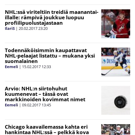
NHL:ssä viriteltiin treidiä maanantai-
illalle: rämpivä joukkue luopuu
profiilipuolustajastaan
IlariS
|
20.02.2017
23:20
Todennäköisimmin kaupattavat
NHL-pelaajat listattu – mukana yksi
suomalainen
Eemeli
|
15.02.2017
12:33
Arvio: NHL:n siirtohuhut
kuumenevat – tässä ovat
markkinoiden kovimmat nimet
Eemeli
|
09.02.2017
13:45
Chicago kaavailemassa kahta eri
hankintaa NHL:ssä – pelkkä kova