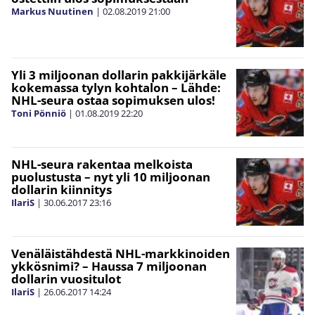
Markus Nuutinen
|
02.08.2019
21:00
Yli 3 miljoonan dollarin pakkijärkäle
kokemassa tylyn kohtalon – Lähde:
NHL-seura ostaa sopimuksen ulos!
Toni Pönniö
|
01.08.2019
22:20
NHL-seura rakentaa melkoista
puolustusta – nyt yli 10 miljoonan
dollarin kiinnitys
IlariS
|
30.06.2017
23:16
Venäläistähdestä NHL-markkinoiden
ykkösnimi? – Haussa 7 miljoonan
dollarin vuositulot
IlariS
|
26.06.2017
14:24