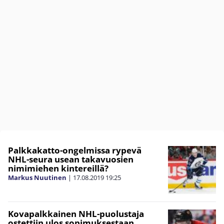
Palkkakatto-ongelmissa rypevä
NHL-seura usean takavuosien
nimimiehen kintereillä?
Markus Nuutinen
|
17.08.2019
19:25
Kovapalkkainen NHL-puolustaja
ostettiin ulos sopimuksestaan