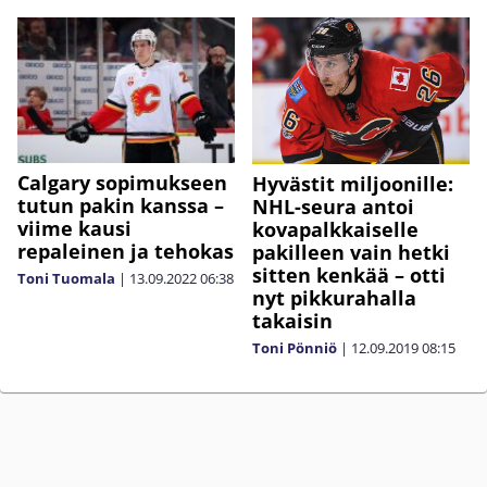
Calgary sopimukseen
Hyvästit miljoonille:
tutun pakin kanssa –
NHL-seura antoi
viime kausi
kovapalkkaiselle
repaleinen ja tehokas
pakilleen vain hetki
sitten kenkää – otti
Toni Tuomala
|
13.09.2022
06:38
nyt pikkurahalla
takaisin
Toni Pönniö
|
12.09.2019
08:15