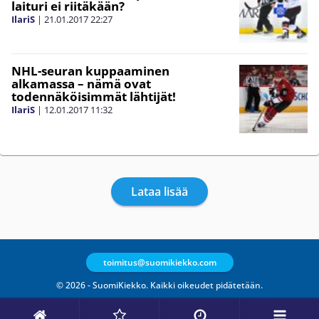
laituri ei riitäkään?
IlariS
|
21.01.2017
22:27
NHL-seuran kuppaaminen
alkamassa – nämä ovat
todennäköisimmät lähtijät!
IlariS
|
12.01.2017
11:32
Lataa lisää
toimitus@suomikiekko.com
© 2026 - SuomiKiekko. Kaikki oikeudet pidätetään.