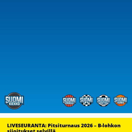
LIVESEURANTA: Pitsiturnaus 2026 – B-lohkon
sijoitukset selvillä