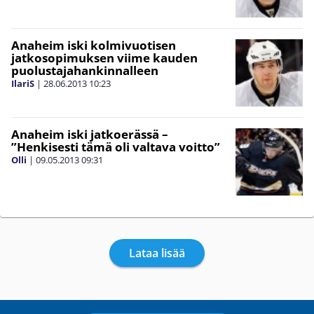
Anaheim iski kolmivuotisen
jatkosopimuksen viime kauden
puolustajahankinnalleen
IlariS
|
28.06.2013
10:23
Anaheim iski jatkoerässä –
”Henkisesti tämä oli valtava voitto”
Olli
|
09.05.2013
09:31
Lataa lisää