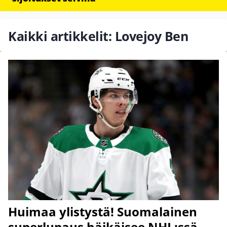
Kaikki artikkelit: Lovejoy Ben
Huimaa ylistystä! Suomalainen
superlupaus häikäisee NHL:ssä –