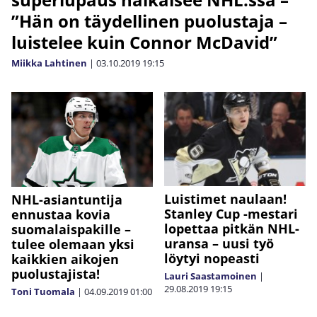
”Hän on täydellinen puolustaja –
luistelee kuin Connor McDavid”
Miikka Lahtinen
|
03.10.2019
19:15
Luistimet naulaan!
NHL-asiantuntija
Stanley Cup -mestari
ennustaa kovia
lopettaa pitkän NHL-
suomalaispakille –
uransa – uusi työ
tulee olemaan yksi
löytyi nopeasti
kaikkien aikojen
puolustajista!
Lauri Saastamoinen
|
29.08.2019
19:15
Toni Tuomala
|
04.09.2019
01:00