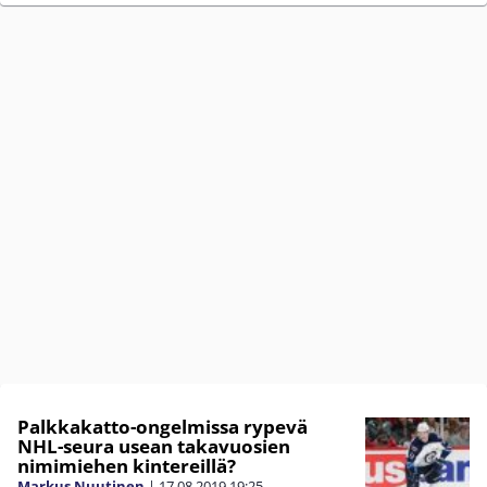
Palkkakatto-ongelmissa rypevä
NHL-seura usean takavuosien
nimimiehen kintereillä?
Markus Nuutinen
|
17.08.2019
19:25