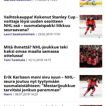
Vaihtokauppa! Kokenut Stanley Cup -
voittaja löysi uuden osoitteen
NHL:ssä – suomalaispakki liikkuu
seuraavana?
Lauri Saastamoinen
|
23.02.2019
17:01
Mitä ihmettä? NHL-joukkue teki
kaksi omaa maalia samassa
ottelussa!
Toni Tuomala
|
10.12.2018
14:15
Erik Karlsson meni sivu suun – NHL-
seura joutuu nyt tyytymään
suomalaistähteen: ”Mestarijoukkue
tarvitsisi jonkun paremman”
Harri
|
08.07.2018
14:23