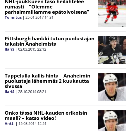
NHL-joukkueen taso heilahtelee
rumasti – ”Olemme
parhaimmillamme epätoivoisena”
Toimitus
|
25.01.2017
14:31
Pittsburgh hankki tutun puolustajan
takaisin Anaheimista
IlariS
|
02.03.2015
22:12
Tappelulla kallis hinta – Anaheimin
puolustaja lähemmäs 2 kuukautta
sivussa
IlariS
|
28.10.2014
08:21
Onko tässä NHL-kauden erikoisin
maali? – katso video!
Antti
|
15.03.2014
12:51