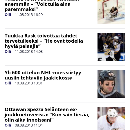
enemmän – ”Voit tulla aina
paremmaksi”
Olli
|
11.08.2013
16:29
Tuukka Rask toivottaa tähdet
tervetulleeksi – ”He ovat todella
hyviä pelaajia”
Olli
|
11.08.2013
14:03
Yli 600 ottelun NHL-mies siirtyy
uusiin tehtäviin jääkiekossa
Olli
|
10.08.2013
10:31
Ottawan Spezza Selänteen ex-
joukkuetoverista: ”Kun sain tietää,
olin aika innoissani”
Olli
|
08.08.2013
11:04