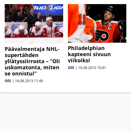
Philadelphian
Päävalmentaja NHL-
kapteeni sivuun
supertähden
viikoiksi
yllätyssiirrosta – ”Oli
uskomatonta, miten
Olli
|
16.08.2013
10:41
se onnistui”
Olli
|
18.08.2013
11:49