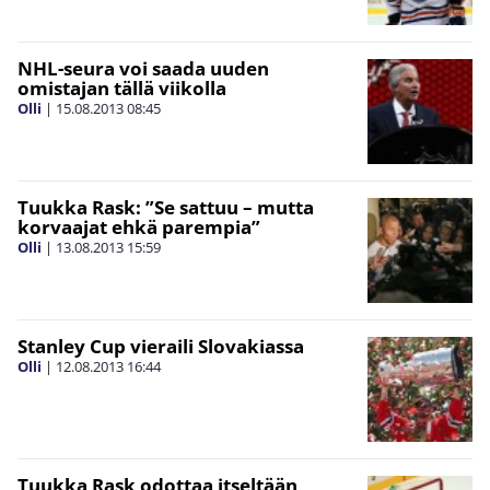
NHL-seura voi saada uuden
omistajan tällä viikolla
Olli
|
15.08.2013
08:45
Tuukka Rask: ”Se sattuu – mutta
korvaajat ehkä parempia”
Olli
|
13.08.2013
15:59
Stanley Cup vieraili Slovakiassa
Olli
|
12.08.2013
16:44
Tuukka Rask odottaa itseltään