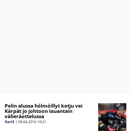
Pelin alussa hölmöillyt ketju vei
Kärpät jo johtoon lauantain
välieräottelussa
IlariS
|
09.04.2016
19:21