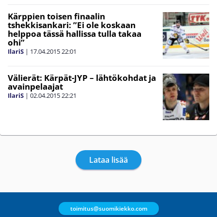
Kärppien toisen finaalin
tshekkisankari: ”Ei ole koskaan
helppoa tässä hallissa tulla takaa
ohi”
IlariS
|
17.04.2015
22:01
Välierät: Kärpät-JYP – lähtökohdat ja
avainpelaajat
IlariS
|
02.04.2015
22:21
Lataa lisää
toimitus@suomikiekko.com