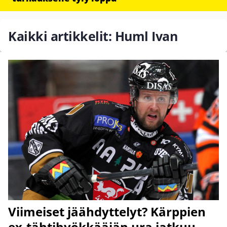
Kaikki artikkelit: Huml Ivan
Viimeiset jäähdyttelyt? Kärppien
ex-tähtihyökkääjän ura jatkuu