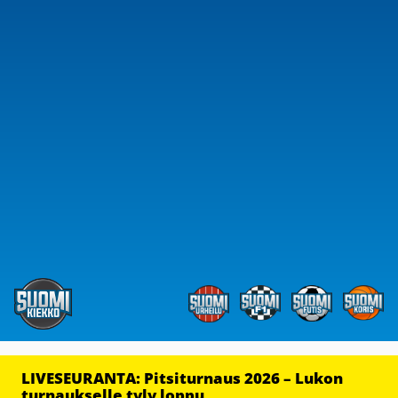
LIVESEURANTA: Pitsiturnaus 2026 – Lukon
turnaukselle tyly loppu