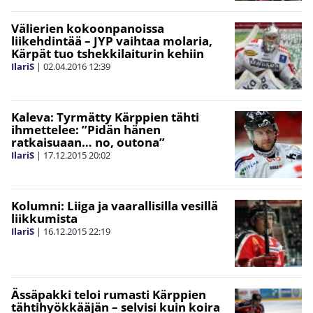
Välierien kokoonpanoissa
liikehdintää – JYP vaihtaa molaria,
Kärpät tuo tshekkilaiturin kehiin
IlariS
|
02.04.2016
12:39
Kaleva: Tyrmätty Kärppien tähti
ihmettelee: ”Pidän hänen
ratkaisuaan… no, outona”
IlariS
|
17.12.2015
20:02
Kolumni: Liiga ja vaarallisilla vesillä
liikkumista
IlariS
|
16.12.2015
22:19
Ässäpakki teloi rumasti Kärppien
tähtihyökkääjän – selvisi kuin koira