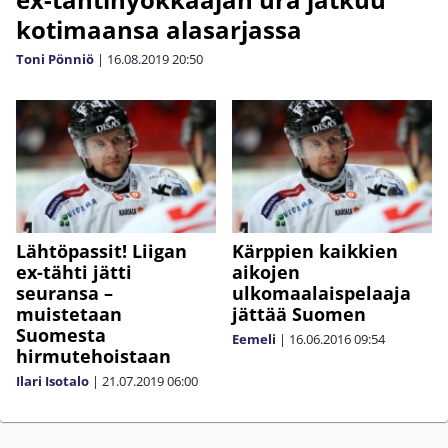
kotimaansa alasarjassa
Toni Pönniö
|
16.08.2019
20:50
Lähtöpassit! Liigan
Kärppien kaikkien
ex-tähti jätti
aikojen
seuransa –
ulkomaalaispelaaja
muistetaan
jättää Suomen
Suomesta
Eemeli
|
16.06.2016
09:54
hirmutehoistaan
Ilari Isotalo
|
21.07.2019
06:00