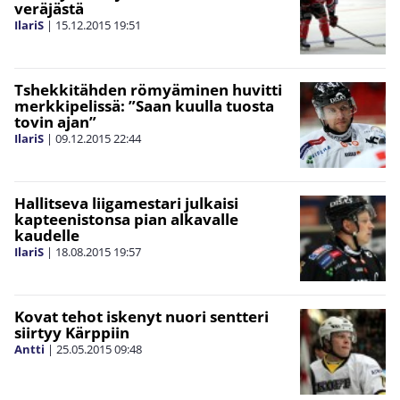
veräjästä
IlariS
|
15.12.2015
19:51
Tshekkitähden römyäminen huvitti
merkkipelissä: ”Saan kuulla tuosta
tovin ajan”
IlariS
|
09.12.2015
22:44
Hallitseva liigamestari julkaisi
kapteenistonsa pian alkavalle
kaudelle
IlariS
|
18.08.2015
19:57
Kovat tehot iskenyt nuori sentteri
siirtyy Kärppiin
Antti
|
25.05.2015
09:48