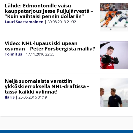
Lähde: Edmontonille vaisu
kauppatarjous Jesse Puljujärvestä –
”Kuin vaihtaisi pennin dollariin”
Lauri Saastamoinen
|
30.08.2019
21:32
Video: NHL-lupaus iski upean
osuman – Peter Forsbergistä mallia?
Toimitus
|
17.11.2016
22:35
Neljä suomalaista varattiin
ykköskierroksella NHL-draftissa –
tässä kaikki valinnat!
IlariS
|
25.06.2016
01:19