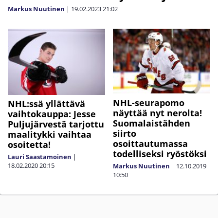
Markus Nuutinen
|
19.02.2023
21:02
NHL-seurapomo
NHL:ssä yllättävä
näyttää nyt nerolta!
vaihtokauppa: Jesse
Suomalaistähden
Puljujärvestä tarjottu
siirto
maalitykki vaihtaa
osoittautumassa
osoitetta!
todelliseksi ryöstöksi
Lauri Saastamoinen
|
18.02.2020
20:15
Markus Nuutinen
|
12.10.2019
10:50