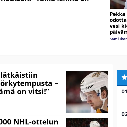
Pekka 
odotta
vesi k
päivä
Sami Iko
lätkäistiin
 törkytempusta –
Tämä on vitsi!”
1000 NHL-ottelun