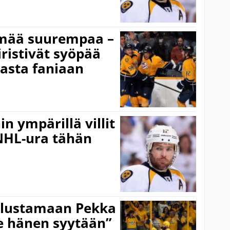
ämää suurempaa –
ristivät syöpää
iasta faniaan
n ympärillä villit
NHL-ura tähän
olustamaan Pekka
le hänen syytään”