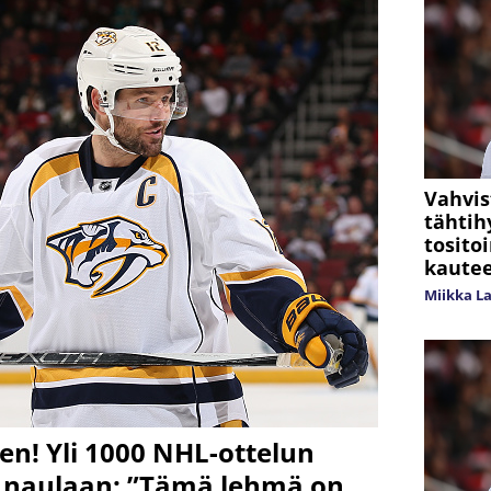
Vahvis
tähtih
tosito
kaute
Miikka L
een! Yli 1000 NHL-ottelun
t naulaan: ”Tämä lehmä on