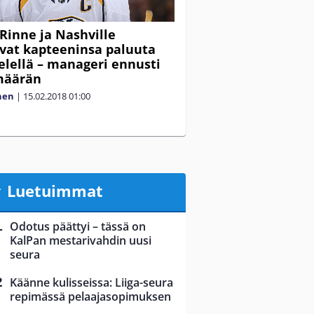
Rinne ja Nashville
vat kapteeninsa paluuta
ielellä – manageri ennusti
määrän
nen
|
15.02.2018
01:00
Luetuimmat
Odotus päättyi – tässä on
KalPan mestarivahdin uusi
seura
Käänne kulisseissa: Liiga-seura
repimässä pelaajasopimuksen