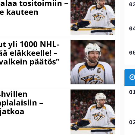
laa tositoimiin –
me kauteen
t yli 1000 NHL-
ää eläkkeelle! –
vaikein päätös”
hvillen
pialaisiin –
 jatkoa