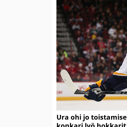
Ura ohi jo toistamis
konkari lyö hokkari