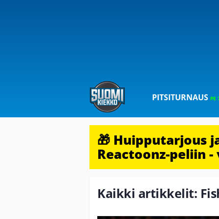
PITSITURNAUS
PE 
🎁 Huipputarjous 
Reactoonz-peliin - 
Kaikki artikkelit: Fi