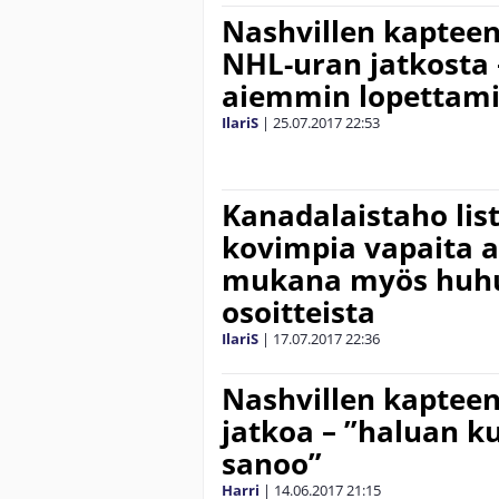
Nashvillen kapteen
NHL-uran jatkosta –
aiemmin lopettami
IlariS
|
25.07.2017
22:53
Kanadalaistaho lis
kovimpia vapaita a
mukana myös huhu
osoitteista
IlariS
|
17.07.2017
22:36
Nashvillen kapteen
jatkoa – ”haluan k
sanoo”
Harri
|
14.06.2017
21:15