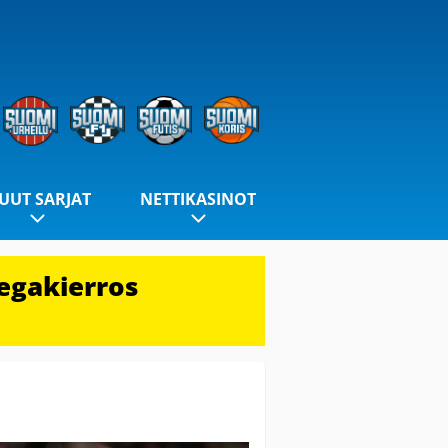
UUT SARJAT
NETTIKASINOT
egakierros