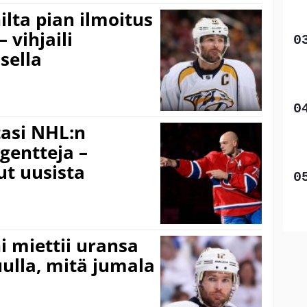
ilta pian ilmoitus
 vihjaili
sella
tasi NHL:n
gentteja –
t uusista
i miettii uransa
uulla, mitä jumala