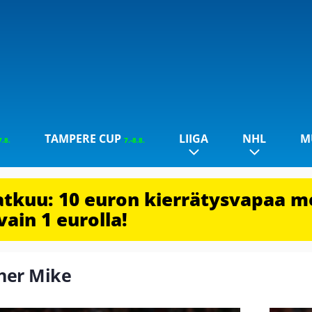
TAMPERE CUP
LIIGA
NHL
M
7.8.
7.-8.8.
jatkuu: 10 euron kierrätysvapaa m
vain 1 eurolla!
sher Mike