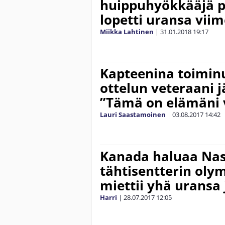
huippuhyökkääjä pa
lopetti uransa vii
Miikka Lahtinen
|
31.01.2018
19:17
Kapteenina toiminu
ottelun veteraani j
”Tämä on elämäni 
Lauri Saastamoinen
|
03.08.2017
14:42
Kanada haluaa Nas
tähtisentterin olym
miettii yhä uransa
Harri
|
28.07.2017
12:05