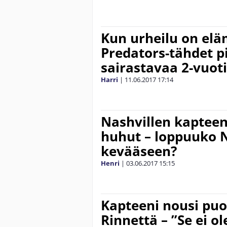
Kun urheilu on el
Predators-tähdet pi
sairastavaa 2-vuot
Harri
|
11.06.2017
17:14
Nashvillen kapteeni
huhut – loppuuko 
kevääseen?
Henri
|
03.06.2017
15:15
Kapteeni nousi pu
Rinnettä – ”Se ei o