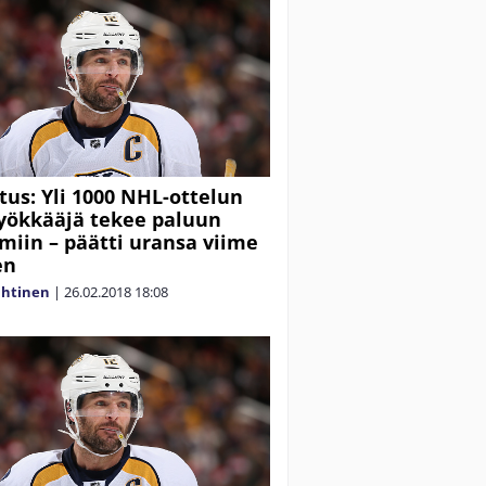
tus: Yli 1000 NHL-ottelun
yökkääjä tekee paluun
imiin – päätti uransa viime
en
ahtinen
|
26.02.2018
18:08