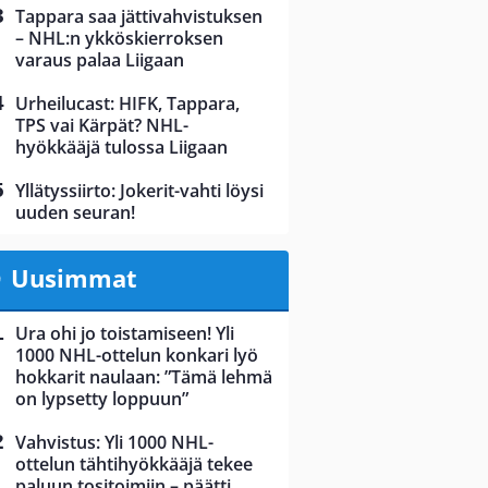
Tappara saa jättivahvistuksen
– NHL:n ykköskierroksen
varaus palaa Liigaan
Urheilucast: HIFK, Tappara,
TPS vai Kärpät? NHL-
hyökkääjä tulossa Liigaan
Yllätyssiirto: Jokerit-vahti löysi
uuden seuran!
Uusimmat
Ura ohi jo toistamiseen! Yli
1000 NHL-ottelun konkari lyö
hokkarit naulaan: ”Tämä lehmä
on lypsetty loppuun”
Vahvistus: Yli 1000 NHL-
ottelun tähtihyökkääjä tekee
paluun tositoimiin – päätti