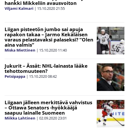
hankki Mikkeliin avausvoiton
Viljami Kalmari
|
15.10.2020
21:55
Liigan pisteetön jumbo sai apuja
rapakon takaa – Jarmo Kekäläisen
varaus pelastavaksi palaseksi? “Olen
aina valmis”
Miska Miettinen
|
15.10.2020
11:40
Jukurit – Ässät: NHL-lainasta lääke
tehottomuuteen?
Petsipappa
|
15.10.2020
08:42
Liigaan jälleen merkittävä vahvistus
– Ottawa Senators -hyökkääjä
saapuu lainalle Suomeen
Miikka Lahtinen
|
02.09.2020
23:01