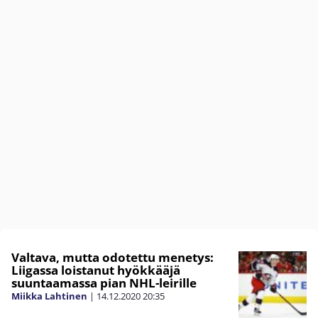
Valtava, mutta odotettu menetys:
Liigassa loistanut hyökkääjä
suuntaamassa pian NHL-leirille
Miikka Lahtinen
|
14.12.2020
20:35