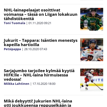
NHL-lainapelaajat osoittivat
voimansa – tässä on Liigan lokakuun
tähdistökenttä
Toni Tuomala
|
01.11.2020
09:21
Jukurit – Tappara: Isäntien menestys
kapeilla hartioilla
Petsipappa
|
28.10.2020
07:43
Sarjajumbo tarjoilee kylmää kyytiä
HIFK:lle – NHL-laina hirmuisessa
vedossa!
Miikka Lahtinen
|
17.10.2020
18:00
Mikä debyytti! Jukurien NHL-laina
otti joukkueensa reppuselkään ja