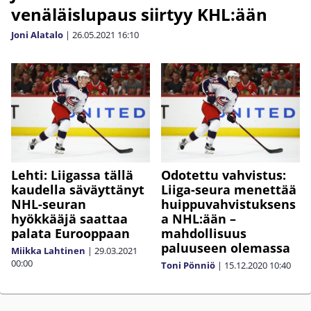
venäläislupaus siirtyy KHL:ään
Joni Alatalo
|
26.05.2021
16:10
Lehti: Liigassa tällä
Odotettu vahvistus:
kaudella säväyttänyt
Liiga-seura menettää
NHL-seuran
huippuvahvistuksens
hyökkääjä saattaa
a NHL:ään –
palata Eurooppaan
mahdollisuus
paluuseen olemassa
Miikka Lahtinen
|
29.03.2021
00:00
Toni Pönniö
|
15.12.2020
10:40