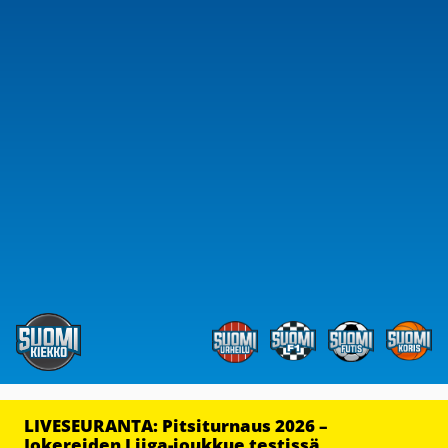
LIVESEURANTA: Pitsiturnaus 2026 –
Jokereiden Liiga-joukkue testissä