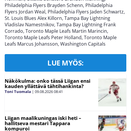
Philadelphia Flyers Brayden Schenn, Philadelphia
Flyers Jordan Weal, Philadelphia Flyers Jaden Schwartz,
St. Louis Blues Alex Killorn, Tampa Bay Lightning
Vladislav Namestnikov, Tampa Bay Lightning Frank
Corrado, Toronto Maple Leafs Martin Marincin,
Toronto Maple Leafs Peter Holland, Toronto Maple
Leafs Marcus Johansson, Washington Capitals
LUE MYÖS:
Näkökulma: onko tässä Liigan ensi
kauden yllättävä tähtihankinta?
Toni Tuomala
|
09.08.2026
08:41
Liigan maalikuningas iski heti –
hallitseva mestari Tappara
kompuroi