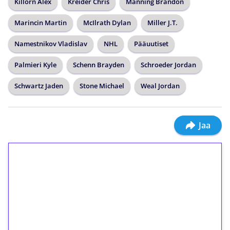
Killorn Alex
Kreider Chris
Manning Brandon
Marincin Martin
McIlrath Dylan
Miller J.T.
Namestnikov Vladislav
NHL
Pääuutiset
Palmieri Kyle
Schenn Brayden
Schroeder Jordan
Schwartz Jaden
Stone Michael
Weal Jordan
Jaa
1€ = 10€ arvosta
ilmaiskierroksia ilman
kierrätystä!
Talleta 1€