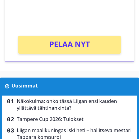
Saat heti 50 ilmaiskierrosta Tuohi 1000 -
peliin (arvo 0,20€ per kierros)!
Ei kierrätysvaatimusta!
PELAA NYT
Uusimmat
Näkökulma: onko tässä Liigan ensi kauden
yllättävä tähtihankinta?
Tampere Cup 2026: Tulokset
Liigan maalikuningas iski heti – hallitseva mestari
Tappara kompuroi