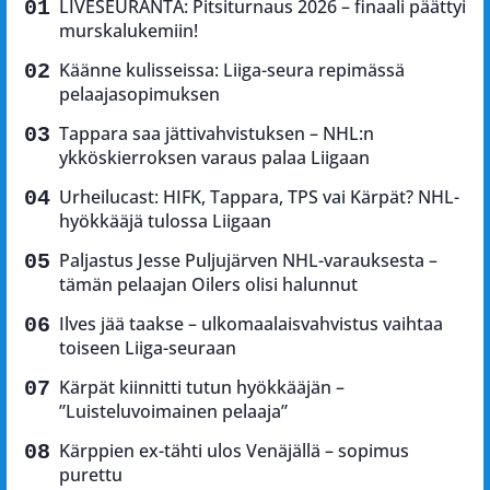
LIVESEURANTA: Pitsiturnaus 2026 – finaali päättyi
murskalukemiin!
Käänne kulisseissa: Liiga-seura repimässä
pelaajasopimuksen
Tappara saa jättivahvistuksen – NHL:n
ykköskierroksen varaus palaa Liigaan
Urheilucast: HIFK, Tappara, TPS vai Kärpät? NHL-
hyökkääjä tulossa Liigaan
Paljastus Jesse Puljujärven NHL-varauksesta –
tämän pelaajan Oilers olisi halunnut
Ilves jää taakse – ulkomaalaisvahvistus vaihtaa
toiseen Liiga-seuraan
Kärpät kiinnitti tutun hyökkääjän –
”Luisteluvoimainen pelaaja”
Kärppien ex-tähti ulos Venäjällä – sopimus
purettu