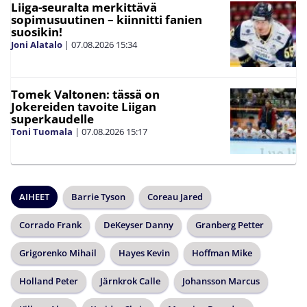
Liiga-seuralta merkittävä
sopimusuutinen – kiinnitti fanien
suosikin!
Joni Alatalo
|
07.08.2026
15:34
Tomek Valtonen: tässä on
Jokereiden tavoite Liigan
superkaudelle
Toni Tuomala
|
07.08.2026
15:17
AIHEET
Barrie Tyson
Coreau Jared
Corrado Frank
DeKeyser Danny
Granberg Petter
Grigorenko Mihail
Hayes Kevin
Hoffman Mike
Holland Peter
Järnkrok Calle
Johansson Marcus