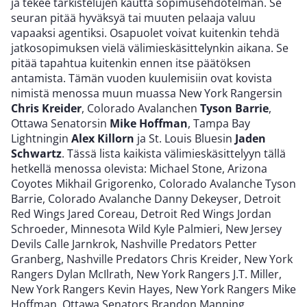
ja tekee tarkistelujen kautta sopimusehdotelman. Se
seuran pitää hyväksyä tai muuten pelaaja valuu
vapaaksi agentiksi. Osapuolet voivat kuitenkin tehdä
jatkosopimuksen vielä välimieskäsittelynkin aikana. Se
pitää tapahtua kuitenkin ennen itse päätöksen
antamista. Tämän vuoden kuulemisiin ovat kovista
nimistä menossa muun muassa New York Rangersin
Chris Kreider
, Colorado Avalanchen
Tyson Barrie
,
Ottawa Senatorsin
Mike Hoffman
, Tampa Bay
Lightningin
Alex Killorn
ja St. Louis Bluesin
Jaden
Schwartz
. Tässä lista kaikista välimieskäsittelyyn tällä
hetkellä menossa olevista: Michael Stone, Arizona
Coyotes Mikhail Grigorenko, Colorado Avalanche Tyson
Barrie, Colorado Avalanche Danny Dekeyser, Detroit
Red Wings Jared Coreau, Detroit Red Wings Jordan
Schroeder, Minnesota Wild Kyle Palmieri, New Jersey
Devils Calle Jarnkrok, Nashville Predators Petter
Granberg, Nashville Predators Chris Kreider, New York
Rangers Dylan McIlrath, New York Rangers J.T. Miller,
New York Rangers Kevin Hayes, New York Rangers Mike
Hoffman, Ottawa Senators Brandon Manning,