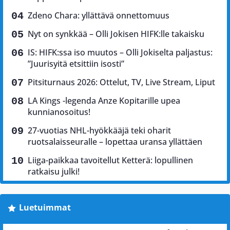
Zdeno Chara: yllättävä onnettomuus
Nyt on synkkää – Olli Jokisen HIFK:lle takaisku
IS: HIFK:ssa iso muutos – Olli Jokiselta paljastus:
”Juurisyitä etsittiin isosti”
Pitsiturnaus 2026: Ottelut, TV, Live Stream, Liput
LA Kings -legenda Anze Kopitarille upea
kunnianosoitus!
27-vuotias NHL-hyökkääjä teki oharit
ruotsalaisseuralle – lopettaa uransa yllättäen
Liiga-paikkaa tavoitellut Ketterä: lopullinen
ratkaisu julki!
Luetuimmat