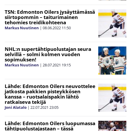
TSN: Edmonton Oilers jysäyttämässä
siirtopommin – taiturimainen
tehomies treidikohteena
Markus Nuutinen
|
08.06.2022
11:50
NHL:n supertähtipuolustajan seura
selvillä – solmi kolmen vuoden
sopimuksen!
Markus Nuutinen
|
28.07.2021
19:15
Lähde: Edmonton Oilers neuvottelee
jatkosta pakkien pisteykkösen
kanssa – ruotsalaispakin lähtö
ratkaiseva tekijä
Joni Alatalo
|
22.07.2021
23:05
Lähde: Edmonton Oilers luopumassa
tähtipuolustajastaan – tässä