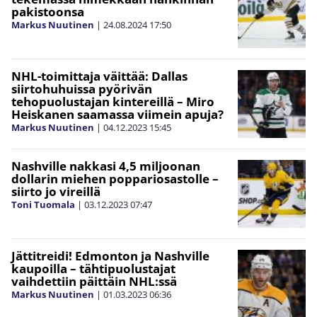
pakistoonsa
Markus Nuutinen
|
24.08.2024
17:50
NHL-toimittaja väittää: Dallas
siirtohuhuissa pyörivän
tehopuolustajan kintereillä – Miro
Heiskanen saamassa viimein apuja?
Markus Nuutinen
|
04.12.2023
15:45
Nashville nakkasi 4,5 miljoonan
dollarin miehen poppariosastolle –
siirto jo vireillä
Toni Tuomala
|
03.12.2023
07:47
Jättitreidi! Edmonton ja Nashville
kaupoilla – tähtipuolustajat
vaihdettiin päittäin NHL:ssä
Markus Nuutinen
|
01.03.2023
06:36