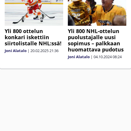
Yli 800 ottelun
Yli 800 NHL-ottelun
konkari iskettiin
puolustajalle uusi
siirtolistalle NHL:ssä!
sopimus – palkkaan
huomattava pudotus
Joni Alatalo
|
20.02.2025
21:36
Joni Alatalo
|
04.10.2024
08:24