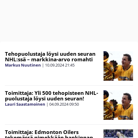
Tehopuolustaja löysi uuden seuran
NHL:ssä – markkina-arvo romahti
Markus Nuutinen
|
10.09.2024
21:45
Toimittaja: Yli 500 tehopisteen NHL-
puolustaja löysi uuden seuran!
Lauri Saastamoinen
|
04.09.2024
09:50
Toimittaja: Edmonton Oilers
tekemässä nimekkään hankinnan