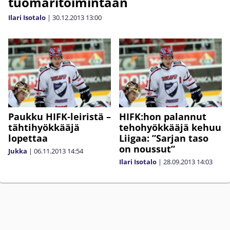
tuomaritoimintaan
Ilari Isotalo
|
30.12.2013
13:00
Paukku HIFK-leiristä –
HIFK:hon palannut
tähtihyökkääjä
tehohyökkääjä kehuu
lopettaa
Liigaa: ”Sarjan taso
on noussut”
Jukka
|
06.11.2013
14:54
Ilari Isotalo
|
28.09.2013
14:03