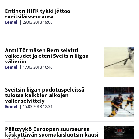
Entinen HIFK-tykki jättää
sveitsiläisseuransa
Eemeli
|
29.03.2013
19:08
Antti Törmäsen Bern selvitti
vaikeudet ja eteni Sveitsin liigan
välieriin
Eemeli
|
17.03.2013
10:46
Sveitsin liigan pudotuspeleissä
tulossa kaikkien aikojen
välienselvittely
Eemeli
|
15.03.2013
12:31
Päättyykö Euroopan suurseuraa
käskyttävän suomalaisluotsin kausi