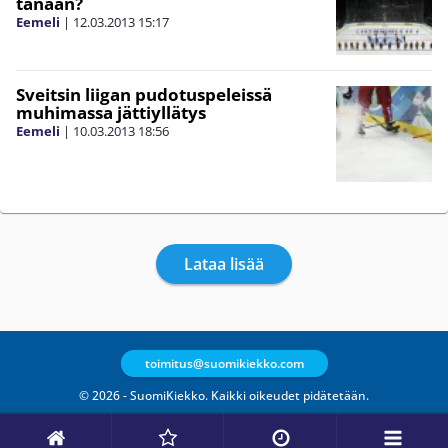
tänään?
Eemeli
|
12.03.2013
15:17
Sveitsin liigan pudotuspeleissä
muhimassa jättiyllätys
Eemeli
|
10.03.2013
18:56
Lataa lisää
toimitus@suomikiekko.com
© 2026 - SuomiKiekko. Kaikki oikeudet pidätetään.