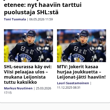
etenee: nyt haaviin tarttui
puolustaja SHL:stä
Toni Tuomala
|
06.05.2026
11:59
SHL-seurassa käy ovi:
MTV: Jokerit kasaa
Viisi pelaajaa ulos –
hurjaa joukkuetta –
mukana Leijonista
Leijonat-jätti haaviin!
tuttu kaksikko
Lauri Saastamoinen
|
11.12.2025
08:31
Markus Nuutinen
|
25.03.2026
17:15