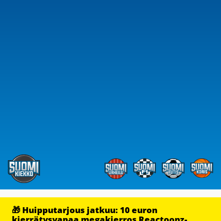
🎁 Huipputarjous jatkuu: 10 euron
kierrätysvapaa megakierros Reactoonz-