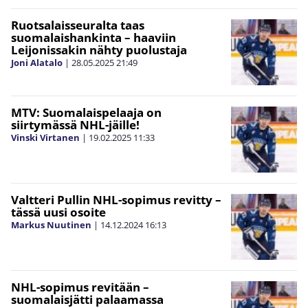
Ruotsalaisseuralta taas
suomalaishankinta – haaviin
Leijonissakin nähty puolustaja
Joni Alatalo
|
28.05.2025
21:49
MTV: Suomalaispelaaja on
siirtymässä NHL-jäille!
Vinski Virtanen
|
19.02.2025
11:33
Valtteri Pullin NHL-sopimus revitty –
tässä uusi osoite
Markus Nuutinen
|
14.12.2024
16:13
NHL-sopimus revitään –
suomalaisjätti palaamassa