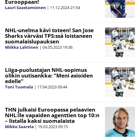
Eurooppaan!
Lauri Saastamoinen
|
11.12.2024
21:54
NHL-unelma kävi toteen! San Jose
Sharks värväsi TPS:ssä loistaneen
suomalaislupauksen
Miikka Lahtinen
|
04.05.2023
19:36
Liiga-puolustajan NHL-sopimus
olikin uutisankka: ”Meni asioiden
edelle”
Toni Tuomala
|
17.04.2023
09:44
THN julkaisi Euroopassa pelaavien
NHL:lle vapaiden agenttien top 10:n
– listalla kaksi suomalaista
Mikko Saarela
|
19.03.2023
09:15