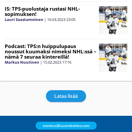
IS: TPS-puolustaja rustasi NHL-
sopimuksen!
Lauri Saastamoinen
|
16.03.2023
23:05
Podcast: TPS:n huippulupaus
noussut kuumaksi nimeksi NHL:ssä –
nämä 7 seuraa kintereillä!
Markus Nuutinen
|
15.02.2023
17:16
Lataa lisää
toimitus@suomikiekko.com