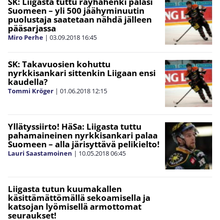
SK: Liigasta tuttu räyhähenki palasi
Suomeen – yli 500 jäähyminuutin
puolustaja saatetaan nähdä jälleen
pääsarjassa
Miro Perhe
|
03.09.2018
16:45
SK: Takavuosien kohuttu
nyrkkisankari sittenkin Liigaan ensi
kaudella?
Tommi Kröger
|
01.06.2018
12:15
Yllätyssiirto! HäSa: Liigasta tuttu
pahamaineinen nyrkkisankari palaa
Suomeen – alla järisyttävä pelikielto!
Lauri Saastamoinen
|
10.05.2018
06:45
Liigasta tutun kuumakallen
käsittämättömällä sekoamisella ja
katsojan lyömisellä armottomat
seuraukset!