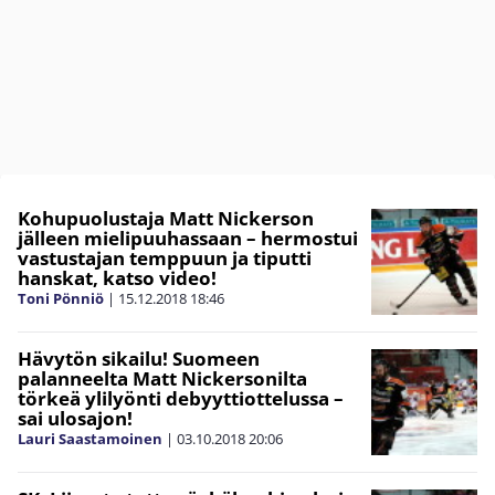
Kohupuolustaja Matt Nickerson
jälleen mielipuuhassaan – hermostui
vastustajan temppuun ja tiputti
hanskat, katso video!
Toni Pönniö
|
15.12.2018
18:46
Hävytön sikailu! Suomeen
palanneelta Matt Nickersonilta
törkeä ylilyönti debyyttiottelussa –
sai ulosajon!
Lauri Saastamoinen
|
03.10.2018
20:06