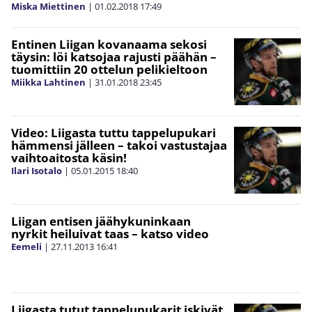
Miska Miettinen
|
01.02.2018
17:49
Entinen Liigan kovanaama sekosi
täysin: löi katsojaa rajusti päähän –
tuomittiin 20 ottelun pelikieltoon
Miikka Lahtinen
|
31.01.2018
23:45
Video: Liigasta tuttu tappelupukari
hämmensi jälleen – takoi vastustajaa
vaihtoaitosta käsin!
Ilari Isotalo
|
05.01.2015
18:40
Liigan entisen jäähykuninkaan
nyrkit heiluivat taas – katso video
Eemeli
|
27.11.2013
16:41
Liigasta tutut tappelupukarit iskivät