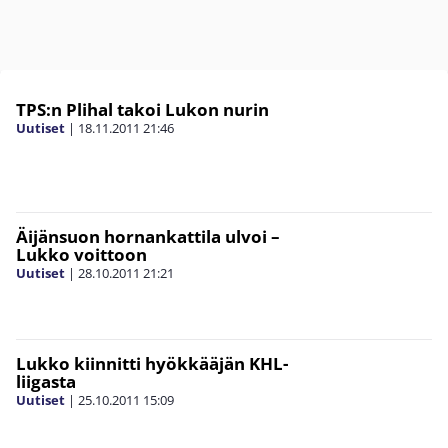
TPS:n Plihal takoi Lukon nurin
Uutiset
|
18.11.2011
21:46
Äijänsuon hornankattila ulvoi –
Lukko voittoon
Uutiset
|
28.10.2011
21:21
Lukko kiinnitti hyökkääjän KHL-
liigasta
Uutiset
|
25.10.2011
15:09