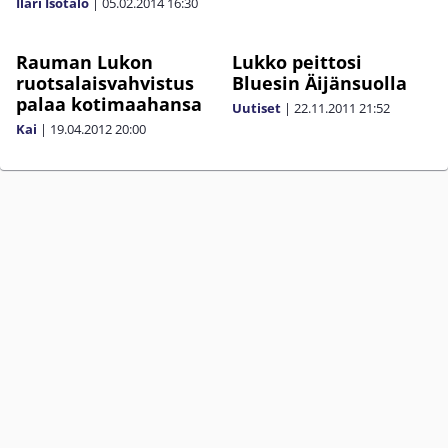
Ilari Isotalo
|
05.02.2014
16:30
Rauman Lukon
Lukko peittosi
ruotsalaisvahvistus
Bluesin Äijänsuolla
palaa kotimaahansa
Uutiset
|
22.11.2011
21:52
Kai
|
19.04.2012
20:00