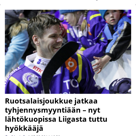
Ruotsalaisjoukkue jatkaa
tyhjennysmyyntiään – nyt
lähtökuopissa Liigasta tuttu
hyökkääjä