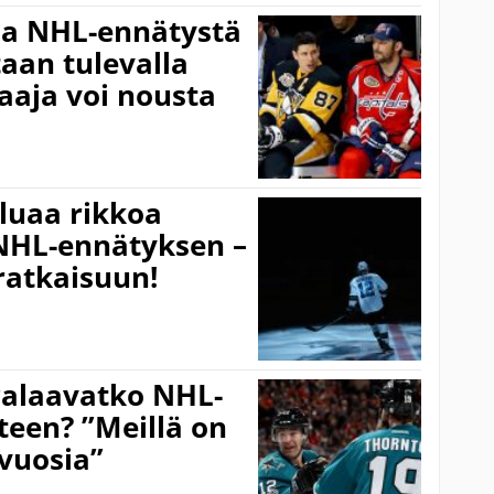
aa NHL-ennätystä
taan tulevalla
aaja voi nousta
luaa rikkoa
NHL-ennätyksen –
ratkaisuun!
Palaavatko NHL-
teen? ”Meillä on
 vuosia”