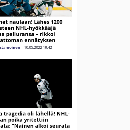
met naulaan! Lähes 1200
steen NHL-hyökkääjä
aa peliuransa – rikkoi
attoman ennätyksen
astamoinen
|
10.05.2022
19:42
 tragedia oli lähellä! NHL-
an poika yritettiin
ata: ”Nainen alkoi seurata