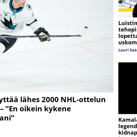
Luisti
tehopi
lopett
uskom
Lauri Sa
yttää lähes 2000 NHL-ottelun
– ”En oikein kykene
ani”
Kamala
legend
kidnap