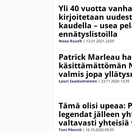
Yli 40 vuotta vanh
kirjoitetaan uudes
kaudella – usea pel
ennätyslistoilla
Nooa Ruuth
|
13.01.2021
23:05
Patrick Marleau ha
käsittämättömän 
valmis jopa yllätys
Lauri Saastamoinen
|
23.11.2020
13:35
Tämä olisi upeaa: 
legendat jälleen yh
valtavasti yhteisiä
Toni Pönniö
|
16.10.2020
09:35