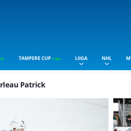
TAMPERE CUP
LIIGA
NHL
M
7.8.
7.-8.8.
arleau Patrick