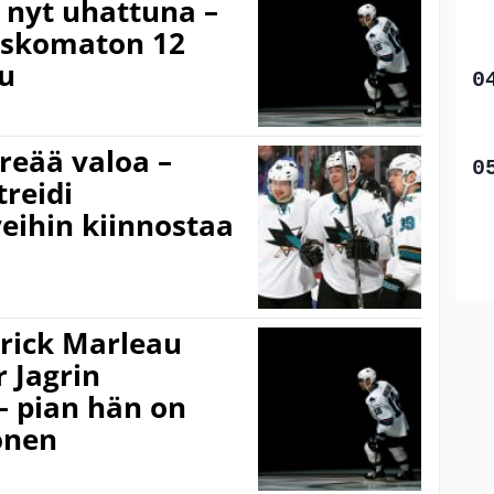
 nyt uhattuna –
uskomaton 12
uu
reää valoa –
reidi
veihin kiinnostaa
rick Marleau
r Jagrin
 – pian hän on
önen