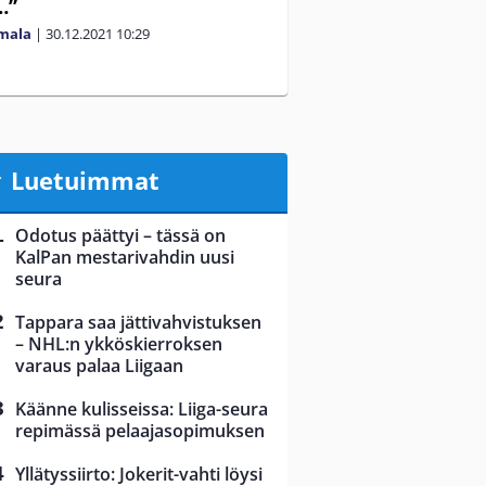
…”
mala
|
30.12.2021
10:29
Luetuimmat
Odotus päättyi – tässä on
KalPan mestarivahdin uusi
seura
Tappara saa jättivahvistuksen
– NHL:n ykköskierroksen
varaus palaa Liigaan
Käänne kulisseissa: Liiga-seura
repimässä pelaajasopimuksen
Yllätyssiirto: Jokerit-vahti löysi