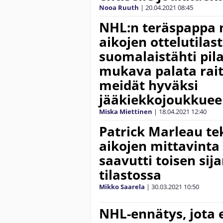
Nooa Ruuth
|
20.04.2021
08:45
NHL:n teräspappa 
aikojen ottelutilas
suomalaistähti pilas
mukava palata raite
meidät hyväksi
jääkiekkojoukkuee
Miska Miettinen
|
18.04.2021
12:40
Patrick Marleau t
aikojen mittavinta
saavutti toisen sij
tilastossa
Mikko Saarela
|
30.03.2021
10:50
NHL-ennätys, jota e