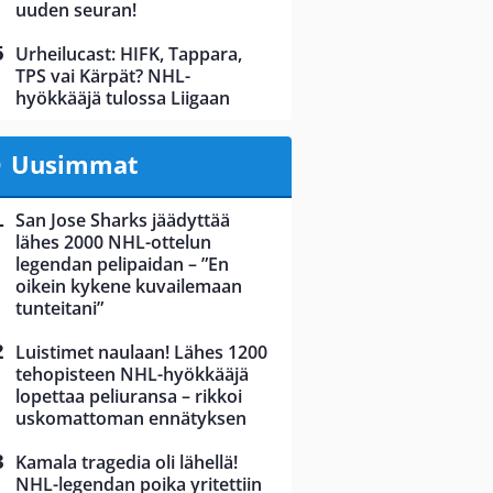
uuden seuran!
Urheilucast: HIFK, Tappara,
TPS vai Kärpät? NHL-
hyökkääjä tulossa Liigaan
Uusimmat
San Jose Sharks jäädyttää
lähes 2000 NHL-ottelun
legendan pelipaidan – ”En
oikein kykene kuvailemaan
tunteitani”
Luistimet naulaan! Lähes 1200
tehopisteen NHL-hyökkääjä
lopettaa peliuransa – rikkoi
uskomattoman ennätyksen
Kamala tragedia oli lähellä!
NHL-legendan poika yritettiin