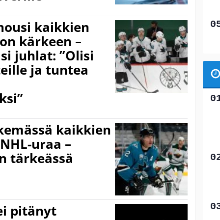
nousi kaikkien
ton kärkeen –
i juhlat: ”Olisi
ille ja tuntea
ksi”
ekemässä kaikkien
 NHL-uraa –
an tärkeässä
i pitänyt