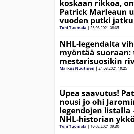
koskaan rikkoa, on
Patrick Marleaun 
vuoden putki jatk
Toni Tuomala
|
25.03.2021
08:05
NHL-legendalta vih
myöntää suoraan: t
mestarisuosikin ri
Markus Nuutinen
|
24.03.2021
19:25
Upea saavutus! Pat
nousi jo ohi Jaromi
legendojen listalla
NHL-historian ykk
Toni Tuomala
|
10.02.2021
09:30