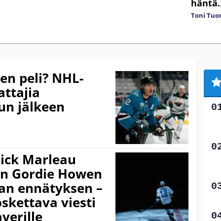
häntä
Toni Tuo
en peli? NHL-
attajia
un jälkeen
rick Marleau
en Gordie Howen
an ennätyksen –
skettava viesti
verille