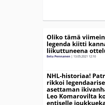
Oliko tämä viimein
legenda kiitti kann
liikuttuneena ottel
Eetu Pennanen
|
13.05.2021
12:10
NHL-historiaa! Pat
rikkoi legendaaris
asettaman ikivanh
Leo Komarovilta ko
entiselle joukkueka