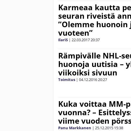
Karmeaa kautta pe
seuran riveistä an
”Olemme huonoin 
vuoteen”
IlariS
|
22.03.2017
20:37
Rämpivälle NHL-seu
huonoja uutisia – 
viikoiksi sivuun
Toimitus
|
04.12.2016
20:27
Kuka voittaa MM-pi
vuonna? – Esittel
viime vuoden pörss
Panu Markkanen
|
25.12.2015
15:38