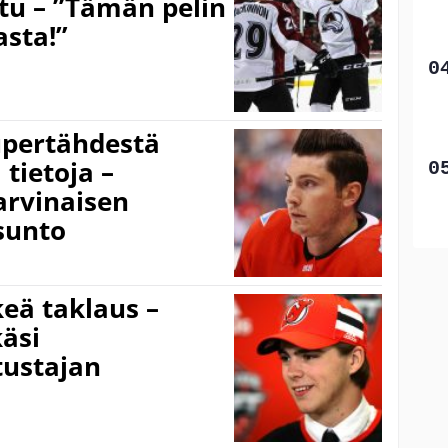
htu – ”Tämän pelin
asta!”
pertähdestä
 tietoja –
arvinaisen
sunto
keä taklaus –
äsi
ustajan