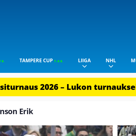
TAMPERE CUP
LIIGA
NHL
M
7.8.
7.-8.8.
iturnaus 2026 – Lukon turnauksel
hnson Erik