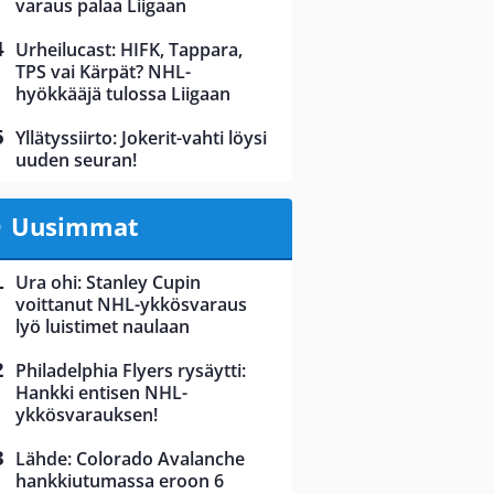
varaus palaa Liigaan
Urheilucast: HIFK, Tappara,
TPS vai Kärpät? NHL-
hyökkääjä tulossa Liigaan
Yllätyssiirto: Jokerit-vahti löysi
uuden seuran!
Uusimmat
Ura ohi: Stanley Cupin
voittanut NHL-ykkösvaraus
lyö luistimet naulaan
Philadelphia Flyers rysäytti:
Hankki entisen NHL-
ykkösvarauksen!
Lähde: Colorado Avalanche
hankkiutumassa eroon 6