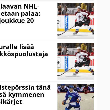
laavan NHL-
netaan palaa:
joukkue 20
ralle lisää
ykköspuolustaja
stepörssin tänä
yssä kymmenen
ikärjet