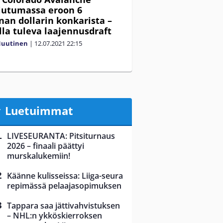
iutumassa eroon 6
nan dollarin konkarista –
lla tuleva laajennusdraft
Nuutinen
|
12.07.2021
22:15
Luetuimmat
LIVESEURANTA: Pitsiturnaus
2026 – finaali päättyi
murskalukemiin!
Käänne kulisseissa: Liiga-seura
repimässä pelaajasopimuksen
Tappara saa jättivahvistuksen
– NHL:n ykköskierroksen