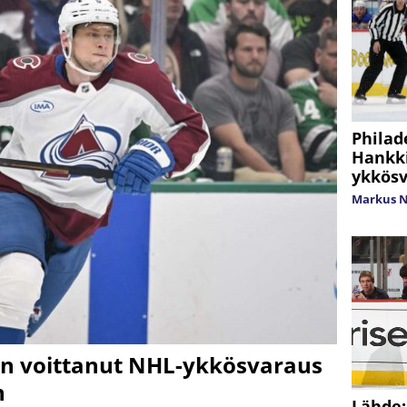
Philad
Hankki
ykkösv
Markus 
pin voittanut NHL-ykkösvaraus
n
Lähde: