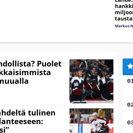
hankk
miljoo
tausta
Markus 
ollista? Puolet
kkaisimmista
 muualla
ähdeltä tulinen
lanteeseen:
si”