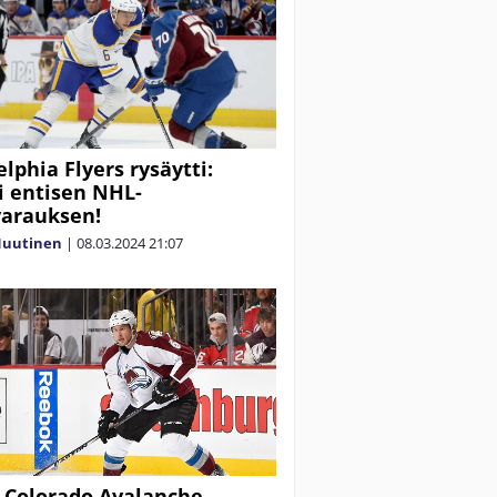
elphia Flyers rysäytti:
 entisen NHL-
arauksen!
Nuutinen
|
08.03.2024
21:07
 Colorado Avalanche