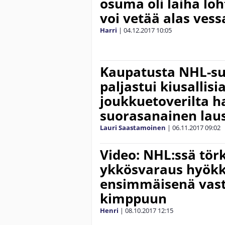
osuma oli laiha lo
voi vetää alas vess
Harri
|
04.12.2017
10:05
Kaupatusta NHL-su
paljastui kiusallisia
joukkuetoverilta h
suorasanainen lau
Lauri Saastamoinen
|
06.11.2017
09:02
Video: NHL:ssä tör
ykkösvaraus hyökk
ensimmäisenä vast
kimppuun
Henri
|
08.10.2017
12:15