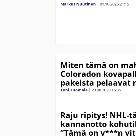
Markus Nuutinen
|
01.10.2025
21:15
Miten tämä on mahd
Coloradon kovapal
pakeista pelaavat
Toni Tuomala
|
23.08.2020
16:35
Raju ripitys! NHL-t
kannanotto kohuti
”Tämä on v***n vit