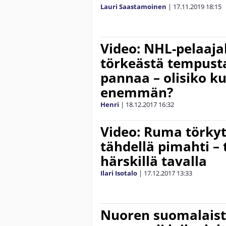
Lauri Saastamoinen
|
17.11.2019
18:15
Video: NHL-pelaajal
törkeästä tempusta
pannaa – olisiko k
enemmän?
Henri
|
18.12.2017
16:32
Video: Ruma törky
tähdellä pimahti – 
härskillä tavalla
Ilari Isotalo
|
17.12.2017
13:33
Nuoren suomalais