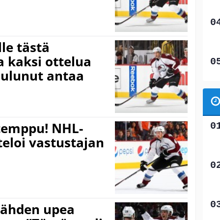
le tästä
 kaksi ottelua
uulunut antaa
temppu! NHL-
teloi vastustajan
tähden upea