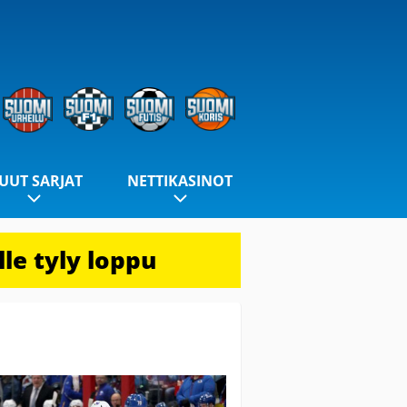
UUT SARJAT
NETTIKASINOT
le tyly loppu