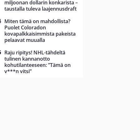
miljoonan dollarin konkarista –
taustalla tuleva laajennusdraft
Miten tämä on mahdollista?
Puolet Coloradon
kovapalkkaisimmista pakeista
pelaavat muualla
Raju ripitys! NHL-tähdeltä
tulinen kannanotto
kohutilanteeseen: ”Tämä on
v***n vitsi”