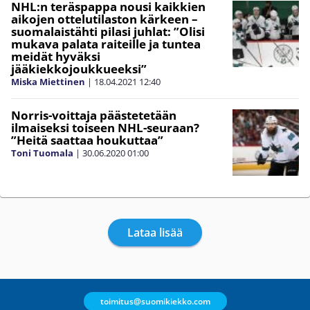
NHL:n teräspappa nousi kaikkien
aikojen ottelutilaston kärkeen –
suomalaistähti pilasi juhlat: ”Olisi
mukava palata raiteille ja tuntea
meidät hyväksi
jääkiekkojoukkueeksi”
Miska Miettinen
|
18.04.2021
12:40
Norris-voittaja päästetetään
ilmaiseksi toiseen NHL-seuraan?
”Heitä saattaa houkuttaa”
Toni Tuomala
|
30.06.2020
01:00
Lataa lisää
toimitus@suomikiekko.com