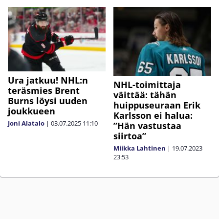
Ura jatkuu! NHL:n
NHL-toimittaja
teräsmies Brent
väittää: tähän
Burns löysi uuden
huippuseuraan Erik
joukkueen
Karlsson ei halua:
Joni Alatalo
|
03.07.2025
11:10
”Hän vastustaa
siirtoa”
Miikka Lahtinen
|
19.07.2023
23:53