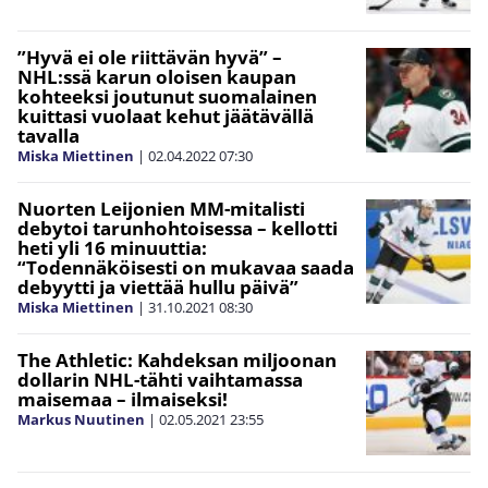
”Hyvä ei ole riittävän hyvä” –
NHL:ssä karun oloisen kaupan
kohteeksi joutunut suomalainen
kuittasi vuolaat kehut jäätävällä
tavalla
Miska Miettinen
|
02.04.2022
07:30
Nuorten Leijonien MM-mitalisti
debytoi tarunhohtoisessa – kellotti
heti yli 16 minuuttia:
“Todennäköisesti on mukavaa saada
debyytti ja viettää hullu päivä”
Miska Miettinen
|
31.10.2021
08:30
The Athletic: Kahdeksan miljoonan
dollarin NHL-tähti vaihtamassa
maisemaa – ilmaiseksi!
Markus Nuutinen
|
02.05.2021
23:55