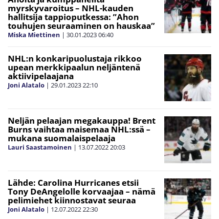
myrskyvaroitus – NHL-kauden
hallitsija tappioputkessa: ”Ahon
touhujen seuraaminen on hauskaa”
Miska Miettinen
|
30.01.2023
06:40
NHL:n konkaripuolustaja rikkoo
upean merkkipaalun neljäntenä
aktiivipelaajana
Joni Alatalo
|
29.01.2023
22:10
Neljän pelaajan megakauppa! Brent
Burns vaihtaa maisemaa NHL:ssä –
mukana suomalaispelaaja
Lauri Saastamoinen
|
13.07.2022
20:03
Lähde: Carolina Hurricanes etsii
Tony DeAngelolle korvaajaa – nämä
pelimiehet kiinnostavat seuraa
Joni Alatalo
|
12.07.2022
22:30