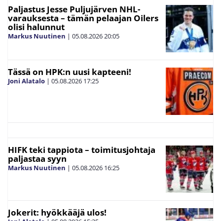
Paljastus Jesse Puljujärven NHL-
varauksesta – tämän pelaajan Oilers
olisi halunnut
Markus Nuutinen
|
05.08.2026
20:05
Tässä on HPK:n uusi kapteeni!
Joni Alatalo
|
05.08.2026
17:25
HIFK teki tappiota – toimitusjohtaja
paljastaa syyn
Markus Nuutinen
|
05.08.2026
16:25
Jokerit: hyökkääjä ulos!