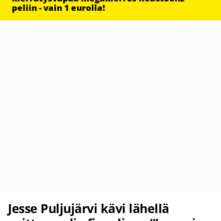
peliin - vain 1 eurolla!
Jesse Puljujärvi kävi lähellä