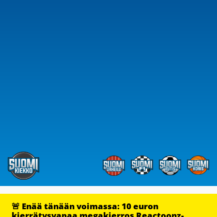
🚨 Enää tänään voimassa: 10 euron
kierrätysvapaa megakierros Reactoonz-