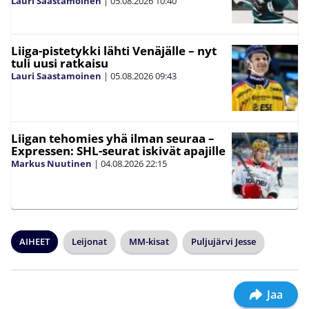
Lauri Saastamoinen
|
05.08.2026
10:40
Liiga-pistetykki lähti Venäjälle – nyt
tuli uusi ratkaisu
Lauri Saastamoinen
|
05.08.2026
09:43
Liigan tehomies yhä ilman seuraa –
Expressen: SHL-seurat iskivät apajille
Markus Nuutinen
|
04.08.2026
22:15
AIHEET
Leijonat
MM-kisat
Puljujärvi Jesse
Jaa