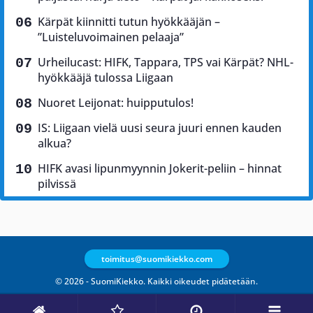
Kärpät kiinnitti tutun hyökkääjän –
”Luisteluvoimainen pelaaja”
Urheilucast: HIFK, Tappara, TPS vai Kärpät? NHL-
hyökkääjä tulossa Liigaan
Nuoret Leijonat: huipputulos!
IS: Liigaan vielä uusi seura juuri ennen kauden
alkua?
HIFK avasi lipunmyynnin Jokerit-peliin – hinnat
pilvissä
toimitus@suomikiekko.com
© 2026 - SuomiKiekko. Kaikki oikeudet pidätetään.