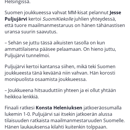
Helsingissä.
Suomen joukkueessa vahvat MM-kisat pelannut
Jesse
Puljujärvi
kertoi
SuomiKiekolle
juhlien yhteydessä,
että tuore maailmanmestaruus on hänen tähänastisen
uransa suurin saavutus.
– Sehän se juttu tässä aikuisten tasolla on kun
ammattilaisena pääsee pelaamaan. On hieno juttu,
Puljujärvi tunnelmoi.
Puljujärvi kertoi kantansa siihen, mikä teki Suomen
joukkueesta tänä keväänä niin vahvan. Hän korosti
monipuolista osaamista joukkueessa.
– Joukkueena hitsauduttiin yhteen ja ei ollut yhtään
heikkoa lenkkiä.
Finaali ratkesi
Konsta Heleniuksen
jatkoeräosumalla
lukemin 1-0. Puljujärvi sai itsekin jatkoerän alussa
tilaisuuden ratkaista maailmanmestaruuden Suomelle.
Hänen laukauksensa kilahti kuitenkin tolppaan.