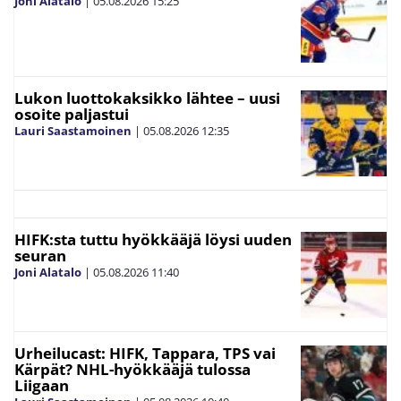
Joni Alatalo
|
05.08.2026
15:25
Lukon luottokaksikko lähtee – uusi
osoite paljastui
Lauri Saastamoinen
|
05.08.2026
12:35
HIFK:sta tuttu hyökkääjä löysi uuden
seuran
Joni Alatalo
|
05.08.2026
11:40
Urheilucast: HIFK, Tappara, TPS vai
Kärpät? NHL-hyökkääjä tulossa
Liigaan