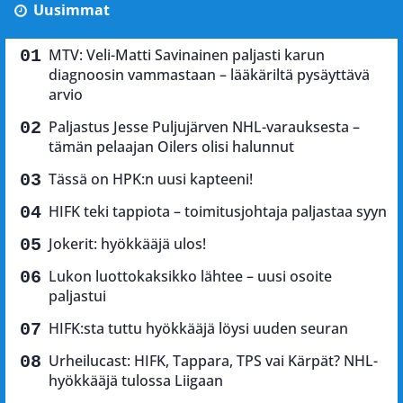
Uusimmat
MTV: Veli-Matti Savinainen paljasti karun
diagnoosin vammastaan – lääkäriltä pysäyttävä
arvio
Paljastus Jesse Puljujärven NHL-varauksesta –
tämän pelaajan Oilers olisi halunnut
Tässä on HPK:n uusi kapteeni!
HIFK teki tappiota – toimitusjohtaja paljastaa syyn
Jokerit: hyökkääjä ulos!
Lukon luottokaksikko lähtee – uusi osoite
paljastui
HIFK:sta tuttu hyökkääjä löysi uuden seuran
Urheilucast: HIFK, Tappara, TPS vai Kärpät? NHL-
hyökkääjä tulossa Liigaan