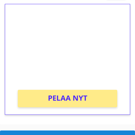
1€ = 10€ arvosta
ilmaiskierroksia ilman
kierrätystä!
Talleta 1€
Saat heti 50 ilmaiskierrosta Tuohi 1000 -
peliin (arvo 0,20€ per kierros)!
Ei kierrätysvaatimusta!
PELAA NYT