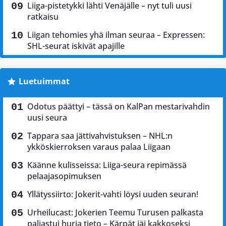
Liiga-pistetykki lähti Venäjälle – nyt tuli uusi
ratkaisu
Liigan tehomies yhä ilman seuraa – Expressen:
SHL-seurat iskivät apajille
Luetuimmat
Odotus päättyi – tässä on KalPan mestarivahdin
uusi seura
Tappara saa jättivahvistuksen – NHL:n
ykköskierroksen varaus palaa Liigaan
Käänne kulisseissa: Liiga-seura repimässä
pelaajasopimuksen
Yllätyssiirto: Jokerit-vahti löysi uuden seuran!
Urheilucast: Jokerien Teemu Turusen palkasta
paljastui hurja tieto – Kärpät jäi kakkoseksi