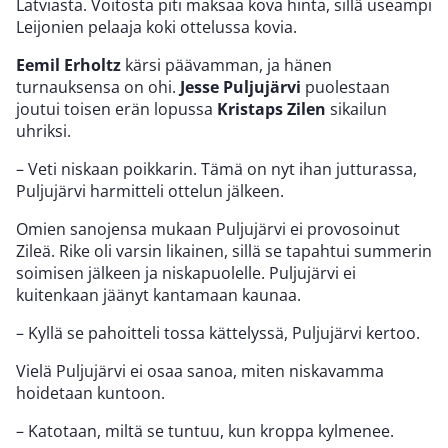
Latviasta. Voitosta piti maksaa kova hinta, sillä useampi
Leijonien pelaaja koki ottelussa kovia.
Eemil Erholtz
kärsi päävamman, ja hänen
turnauksensa on ohi.
Jesse Puljujärvi
puolestaan
joutui toisen erän lopussa
Kristaps Zilen
sikailun
uhriksi.
– Veti niskaan poikkarin. Tämä on nyt ihan jutturassa,
Puljujärvi harmitteli ottelun jälkeen.
Omien sanojensa mukaan Puljujärvi ei provosoinut
Zileä. Rike oli varsin likainen, sillä se tapahtui summerin
soimisen jälkeen ja niskapuolelle. Puljujärvi ei
kuitenkaan jäänyt kantamaan kaunaa.
– Kyllä se pahoitteli tossa kättelyssä, Puljujärvi kertoo.
Vielä Puljujärvi ei osaa sanoa, miten niskavamma
hoidetaan kuntoon.
– Katotaan, miltä se tuntuu, kun kroppa kylmenee.