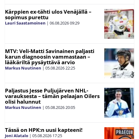
Kärppien ex-tähti ulos Venäjällä –
sopimus purettu
Lauri Saastamoinen
|
06.08.2026
09:29
MTV: Veli-Matti Savinainen paljasti
karun diagnoosin vammastaan –
lääkäriltä pysäyttävä arvio
Markus Nuutinen
|
05.08.2026
22:25
Paljastus Jesse Puljujärven NHL-
varauksesta – tämän pelaajan Oilers
olisi halunnut
Markus Nuutinen
|
05.08.2026
20:05
Tässä on HPK:n uusi kapteeni!
Joni Alatalo
|
05.08.2026
17:25