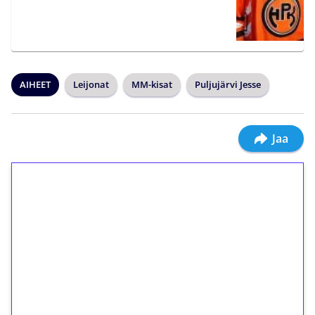
AIHEET
Leijonat
MM-kisat
Puljujärvi Jesse
Jaa
1€ = 10€ arvosta
ilmaiskierroksia ilman
kierrätystä!
Talleta 1€
Saat heti 50 ilmaiskierrosta Tuohi 1000 -
peliin (arvo 0,20€ per kierros)!