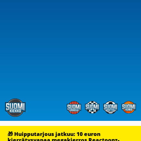
🎁 Huipputarjous jatkuu: 10 euron
kierrätysvapaa megakierros Reactoonz-