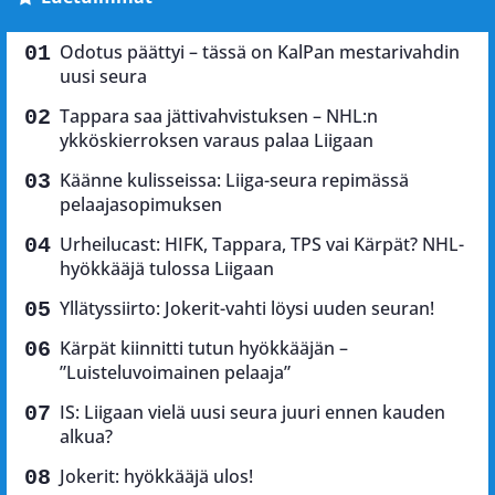
Odotus päättyi – tässä on KalPan mestarivahdin
uusi seura
Tappara saa jättivahvistuksen – NHL:n
ykköskierroksen varaus palaa Liigaan
Käänne kulisseissa: Liiga-seura repimässä
pelaajasopimuksen
Urheilucast: HIFK, Tappara, TPS vai Kärpät? NHL-
hyökkääjä tulossa Liigaan
Yllätyssiirto: Jokerit-vahti löysi uuden seuran!
Kärpät kiinnitti tutun hyökkääjän –
”Luisteluvoimainen pelaaja”
IS: Liigaan vielä uusi seura juuri ennen kauden
alkua?
Jokerit: hyökkääjä ulos!