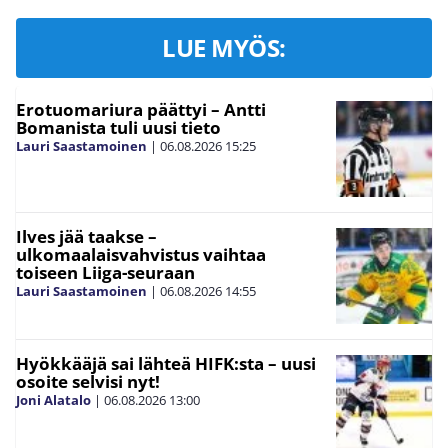
LUE MYÖS:
Erotuomariura päättyi – Antti
Bomanista tuli uusi tieto
Lauri Saastamoinen
|
06.08.2026
15:25
Ilves jää taakse –
ulkomaalaisvahvistus vaihtaa
toiseen Liiga-seuraan
Lauri Saastamoinen
|
06.08.2026
14:55
Hyökkääjä sai lähteä HIFK:sta – uusi
osoite selvisi nyt!
Joni Alatalo
|
06.08.2026
13:00