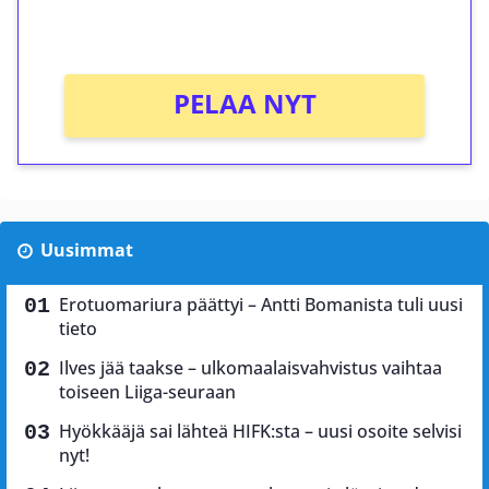
Ei kierrätysvaatimusta!
PELAA NYT
Uusimmat
Erotuomariura päättyi – Antti Bomanista tuli uusi
tieto
Ilves jää taakse – ulkomaalaisvahvistus vaihtaa
toiseen Liiga-seuraan
Hyökkääjä sai lähteä HIFK:sta – uusi osoite selvisi
nyt!