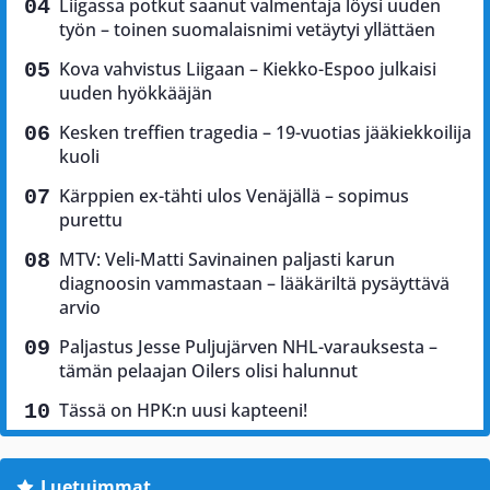
Liigassa potkut saanut valmentaja löysi uuden
työn – toinen suomalaisnimi vetäytyi yllättäen
Kova vahvistus Liigaan – Kiekko-Espoo julkaisi
uuden hyökkääjän
Kesken treffien tragedia – 19-vuotias jääkiekkoilija
kuoli
Kärppien ex-tähti ulos Venäjällä – sopimus
purettu
MTV: Veli-Matti Savinainen paljasti karun
diagnoosin vammastaan – lääkäriltä pysäyttävä
arvio
Paljastus Jesse Puljujärven NHL-varauksesta –
tämän pelaajan Oilers olisi halunnut
Tässä on HPK:n uusi kapteeni!
Luetuimmat