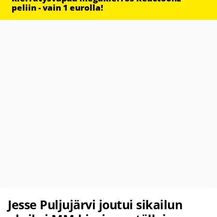
peliin - vain 1 eurolla!
Jesse Puljujärvi joutui sikailun