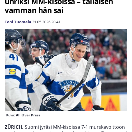
uhriksi MM-kisoissa – tällaisen
vamman hän sai
Toni Tuomala
21.05.2026
20:41
Kuva:
All Over Press
ZÜRICH.
Suomi jyräsi MM-kisoissa 7-1 murskavoittoon