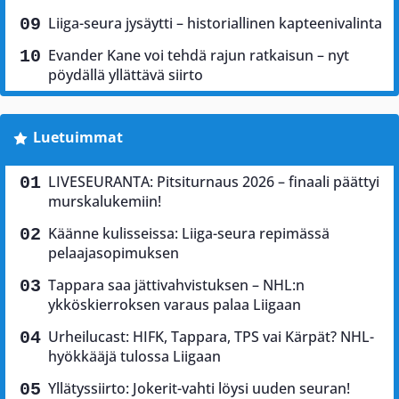
Liiga-seura jysäytti – historiallinen kapteenivalinta
Evander Kane voi tehdä rajun ratkaisun – nyt
pöydällä yllättävä siirto
Luetuimmat
LIVESEURANTA: Pitsiturnaus 2026 – finaali päättyi
murskalukemiin!
Käänne kulisseissa: Liiga-seura repimässä
pelaajasopimuksen
Tappara saa jättivahvistuksen – NHL:n
ykköskierroksen varaus palaa Liigaan
Urheilucast: HIFK, Tappara, TPS vai Kärpät? NHL-
hyökkääjä tulossa Liigaan
Yllätyssiirto: Jokerit-vahti löysi uuden seuran!