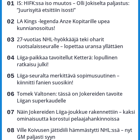
IS: HIFK:ssa iso muutos – Olli Jokiselta paljastus:
”Juurisyitä etsittiin isosti”
LA Kings -legenda Anze Kopitarille upea
kunnianosoitus!
27-vuotias NHL-hyökkääjä teki oharit
ruotsalaisseuralle – lopettaa uransa yllättäen
Liiga-paikkaa tavoitellut Ketterä: lopullinen
ratkaisu julki!
Liiga-seuralta merkittävä sopimusuutinen –
kiinnitti fanien suosikin!
Tomek Valtonen: tässä on Jokereiden tavoite
Liigan superkaudelle
Näin Jokereiden Liiga-joukkue rakennettiin – kaksi
ominaisuutta korostui pelaajahankinnoissa
Ville Koivusen jättidiili hämmästytti NHL:ssä – nyt
GM paljasti syyn