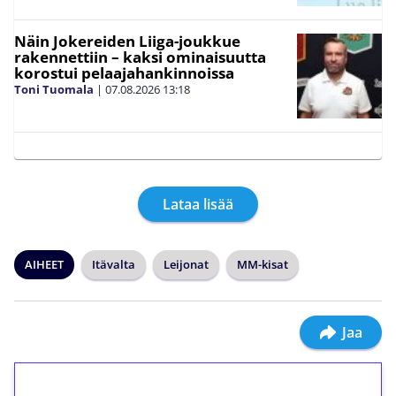
Näin Jokereiden Liiga-joukkue
rakennettiin – kaksi ominaisuutta
korostui pelaajahankinnoissa
Toni Tuomala
|
07.08.2026
13:18
Lataa lisää
AIHEET
Itävalta
Leijonat
MM-kisat
Jaa