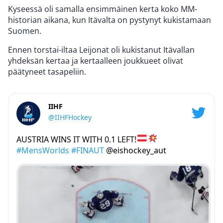
Kyseessä oli samalla ensimmäinen kerta koko MM-
historian aikana, kun Itävalta on pystynyt kukistamaan
Suomen.
Ennen torstai-iltaa Leijonat oli kukistanut Itävallan
yhdeksän kertaa ja kertaalleen joukkueet olivat
päätyneet tasapeliin.
IIHF
@IIHFHockey
AUSTRIA WINS IT WITH 0.1 LEFT!
#MensWorlds
#FINAUT
@eishockey_aut