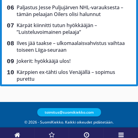
Paljastus Jesse Puljujärven NHL-varauksesta –
tämän pelaajan Oilers olisi halunnut
Kärpät kiinnitti tutun hyökkääjän –
”Luisteluvoimainen pelaaja”
Ilves jää taakse – ulkomaalaisvahvistus vaihtaa
toiseen Liiga-seuraan
Jokerit: hyökkääjä ulos!
Kärppien ex-tähti ulos Venäjällä – sopimus
purettu
toimitus@suomikiekko.com
© 2026 - SuomiKiekko. Kaikki oikeudet pidätetään.