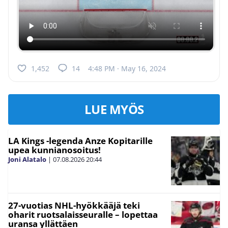
1,452
14
4:48 PM · May 16, 2024
LUE MYÖS
LA Kings -legenda Anze Kopitarille
upea kunnianosoitus!
Joni Alatalo
|
07.08.2026
20:44
27-vuotias NHL-hyökkääjä teki
oharit ruotsalaisseuralle – lopettaa
uransa yllättäen