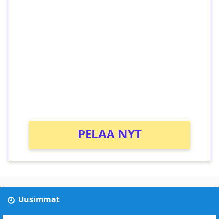
1€ = 10€ arvosta
ilmaiskierroksia ilman
kierrätystä!
Talleta 1€
Saat heti 50 ilmaiskierrosta Tuohi 1000 -
peliin (arvo 0,20€ per kierros)!
Ei kierrätysvaatimusta!
PELAA NYT
Uusimmat