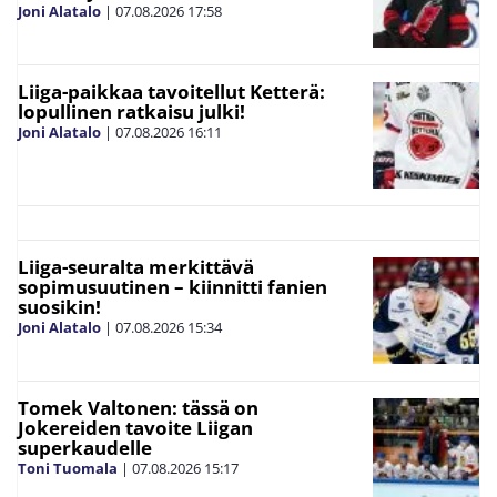
Joni Alatalo
|
07.08.2026
17:58
Liiga-paikkaa tavoitellut Ketterä:
lopullinen ratkaisu julki!
Joni Alatalo
|
07.08.2026
16:11
Liiga-seuralta merkittävä
sopimusuutinen – kiinnitti fanien
suosikin!
Joni Alatalo
|
07.08.2026
15:34
Tomek Valtonen: tässä on
Jokereiden tavoite Liigan
superkaudelle
Toni Tuomala
|
07.08.2026
15:17