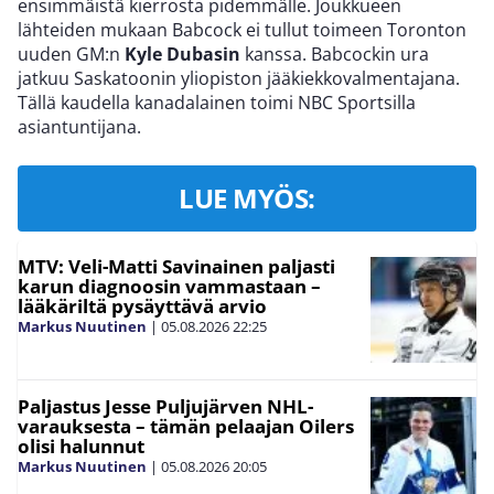
ensimmäistä kierrosta pidemmälle. Joukkueen
lähteiden mukaan Babcock ei tullut toimeen Toronton
uuden GM:n
Kyle Dubasin
kanssa. Babcockin ura
jatkuu Saskatoonin yliopiston jääkiekkovalmentajana.
Tällä kaudella kanadalainen toimi NBC Sportsilla
asiantuntijana.
LUE MYÖS:
MTV: Veli-Matti Savinainen paljasti
karun diagnoosin vammastaan –
lääkäriltä pysäyttävä arvio
Markus Nuutinen
|
05.08.2026
22:25
Paljastus Jesse Puljujärven NHL-
varauksesta – tämän pelaajan Oilers
olisi halunnut
Markus Nuutinen
|
05.08.2026
20:05