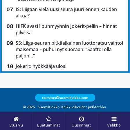
IS: Liigaan vielä uusi seura juuri ennen kauden
alkua?
HIFK avasi lipunmyynnin Jokerit-peliin – hinnat
pilvissä
SS: Liiga-seuran pitkäaikainen luottoratsu vaihtoi
maisemaa – puhui nyt suoraan: ”Saattoi olla
paljon…”
Jokerit: hyökkääjä ulos!
toimitus@suomikiekko.com
© 2026 - SuomiKiekko. Kaikki oikeudet pidätetään.
Etusivu
Luetuimmat
Uusimmat
Valikko