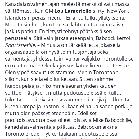
Kanadalaisvalmentajan mielestä merkit olivat ilmassa
välittömästi, kun GM
Lou Lamoriello
siirtyi New York
Islandersin peräsimeen. – Ei lähtö tullut yllätyksenä.
Minä tiesin heti, kun Lou sai lähteä, että minä saisin
joskus potkut. En tietysti tehnyt päätöksiä sen
perusteella. Sitä vain jatkaa eteenpäin, Babcock kertoi
Sportsnetille.
– Minusta on tärkeää, että jokaisella
organisaatiolla on hyvä toimitusjohtaja sekä
valmentaja, yhdessä toimiva parivaljakko. Torontolle se
en ollut minä. – Olenko joskus kateellinen tilanteesta?
Olen ylpeä saavutuksistamme. Menin Torontoon
silloin, kun siellä ei ollut ketään. Sitten saimme
huippupelaajia, rikoimme seuran yhden kauden
voittoennätyksen, mutta pudotuspeleissä ei tullut
tulosta. – Toki divisioonassamme oli hurjia joukkueita,
kuten Tampa ja Boston. Kukaan ei halua saada potkuja,
mutta olen päässyt eteenpäin. Edelliset
puolitoistavuotta ovat olleet loistavia Mike Babcockille,
kanadalaisvalmentaja päättää. Babcockin aikana
Toronto ei edennyt kertaakaan pudotuspeleissä