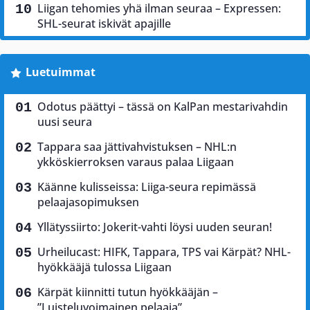
Liigan tehomies yhä ilman seuraa – Expressen:
SHL-seurat iskivät apajille
Luetuimmat
Odotus päättyi – tässä on KalPan mestarivahdin
uusi seura
Tappara saa jättivahvistuksen – NHL:n
ykköskierroksen varaus palaa Liigaan
Käänne kulisseissa: Liiga-seura repimässä
pelaajasopimuksen
Yllätyssiirto: Jokerit-vahti löysi uuden seuran!
Urheilucast: HIFK, Tappara, TPS vai Kärpät? NHL-
hyökkääjä tulossa Liigaan
Kärpät kiinnitti tutun hyökkääjän –
”Luisteluvoimainen pelaaja”