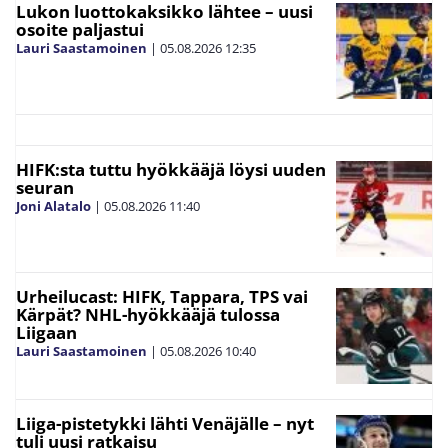
Lukon luottokaksikko lähtee – uusi
osoite paljastui
Lauri Saastamoinen
|
05.08.2026
12:35
HIFK:sta tuttu hyökkääjä löysi uuden
seuran
Joni Alatalo
|
05.08.2026
11:40
Urheilucast: HIFK, Tappara, TPS vai
Kärpät? NHL-hyökkääjä tulossa
Liigaan
Lauri Saastamoinen
|
05.08.2026
10:40
Liiga-pistetykki lähti Venäjälle – nyt
tuli uusi ratkaisu