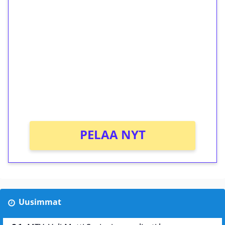
ilmaiskierroksia ilman
kierrätystä!
Talleta 1€
Saat heti 50 ilmaiskierrosta Tuohi 1000 -
peliin (arvo 0,20€ per kierros)!
Ei kierrätysvaatimusta!
PELAA NYT
Uusimmat