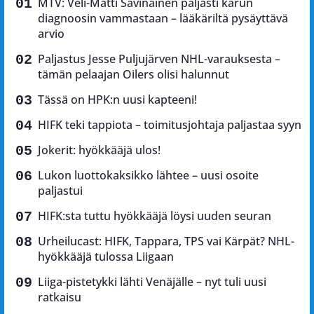
MTV: Veli-Matti Savinainen paljasti karun
diagnoosin vammastaan – lääkäriltä pysäyttävä
arvio
Paljastus Jesse Puljujärven NHL-varauksesta –
tämän pelaajan Oilers olisi halunnut
Tässä on HPK:n uusi kapteeni!
HIFK teki tappiota – toimitusjohtaja paljastaa syyn
Jokerit: hyökkääjä ulos!
Lukon luottokaksikko lähtee – uusi osoite
paljastui
HIFK:sta tuttu hyökkääjä löysi uuden seuran
Urheilucast: HIFK, Tappara, TPS vai Kärpät? NHL-
hyökkääjä tulossa Liigaan
Liiga-pistetykki lähti Venäjälle – nyt tuli uusi
ratkaisu