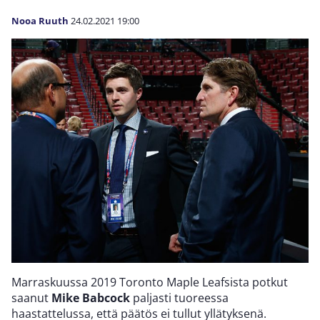
Nooa Ruuth
24.02.2021
19:00
Marraskuussa 2019 Toronto Maple Leafsista potkut
saanut
Mike Babcock
paljasti tuoreessa
haastattelussa, että päätös ei tullut yllätyksenä.