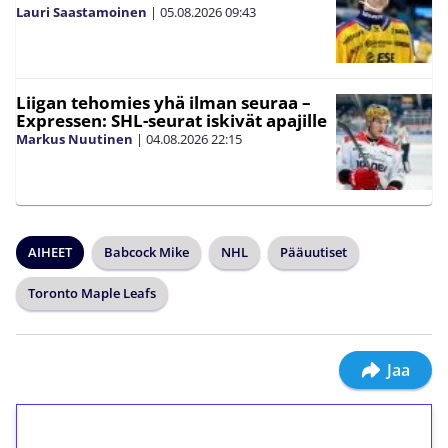
Lauri Saastamoinen
|
05.08.2026
09:43
Liigan tehomies yhä ilman seuraa –
Expressen: SHL-seurat iskivät apajille
Markus Nuutinen
|
04.08.2026
22:15
AIHEET
Babcock Mike
NHL
Pääuutiset
Toronto Maple Leafs
Jaa
1€ = 10€ arvosta