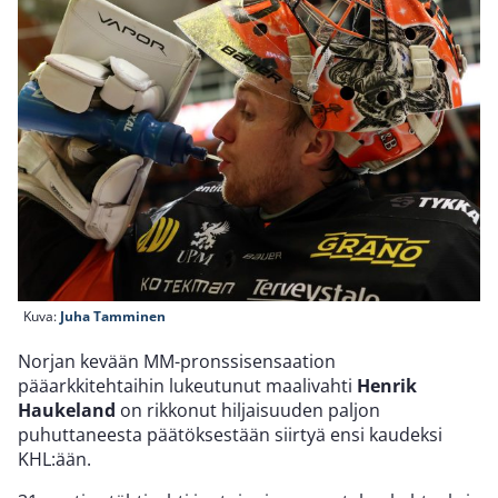
Kuva:
Juha Tamminen
Norjan kevään MM-pronssisensaation
pääarkkitehtaihin lukeutunut maalivahti
Henrik
Haukeland
on rikkonut hiljaisuuden paljon
puhuttaneesta päätöksestään siirtyä ensi kaudeksi
KHL:ään.