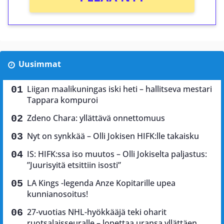
Uusimmat
Liigan maalikuningas iski heti – hallitseva mestari
Tappara kompuroi
Zdeno Chara: yllättävä onnettomuus
Nyt on synkkää – Olli Jokisen HIFK:lle takaisku
IS: HIFK:ssa iso muutos – Olli Jokiselta paljastus:
”Juurisyitä etsittiin isosti”
LA Kings -legenda Anze Kopitarille upea
kunnianosoitus!
27-vuotias NHL-hyökkääjä teki oharit
ruotsalaisseuralle – lopettaa uransa yllättäen