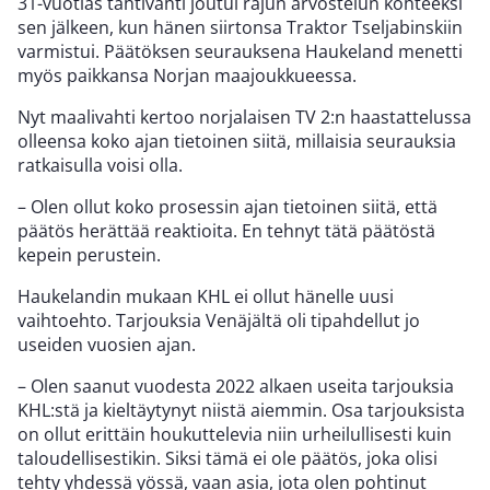
31-vuotias tähtivahti joutui rajun arvostelun kohteeksi
sen jälkeen, kun hänen siirtonsa Traktor Tseljabinskiin
varmistui. Päätöksen seurauksena Haukeland menetti
myös paikkansa Norjan maajoukkueessa.
Nyt maalivahti kertoo norjalaisen TV 2:n haastattelussa
olleensa koko ajan tietoinen siitä, millaisia seurauksia
ratkaisulla voisi olla.
– Olen ollut koko prosessin ajan tietoinen siitä, että
päätös herättää reaktioita. En tehnyt tätä päätöstä
kepein perustein.
Haukelandin mukaan KHL ei ollut hänelle uusi
vaihtoehto. Tarjouksia Venäjältä oli tipahdellut jo
useiden vuosien ajan.
– Olen saanut vuodesta 2022 alkaen useita tarjouksia
KHL:stä ja kieltäytynyt niistä aiemmin. Osa tarjouksista
on ollut erittäin houkuttelevia niin urheilullisesti kuin
taloudellisestikin. Siksi tämä ei ole päätös, joka olisi
tehty yhdessä yössä, vaan asia, jota olen pohtinut