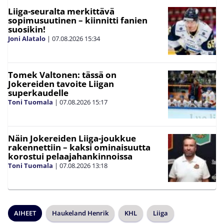
Liiga-seuralta merkittävä
sopimusuutinen – kiinnitti fanien
suosikin!
Joni Alatalo
|
07.08.2026
15:34
Tomek Valtonen: tässä on
Jokereiden tavoite Liigan
superkaudelle
Toni Tuomala
|
07.08.2026
15:17
Näin Jokereiden Liiga-joukkue
rakennettiin – kaksi ominaisuutta
korostui pelaajahankinnoissa
Toni Tuomala
|
07.08.2026
13:18
AIHEET
Haukeland Henrik
KHL
Liiga