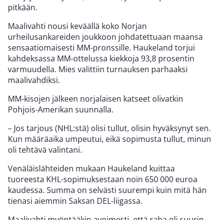
pitkään.
Maalivahti nousi keväällä koko Norjan
urheilusankareiden joukkoon johdatettuaan maansa
sensaatiomaisesti MM-pronssille. Haukeland torjui
kahdeksassa MM-ottelussa kiekkoja 93,8 prosentin
varmuudella. Mies valittiin turnauksen parhaaksi
maalivahdiksi.
MM-kisojen jälkeen norjalaisen katseet olivatkin
Pohjois-Amerikan suunnalla.
– Jos tarjous (NHL:stä) olisi tullut, olisin hyväksynyt sen.
Kun määräaika umpeutui, eikä sopimusta tullut, minun
oli tehtävä valintani.
Venäläislähteiden mukaan Haukeland kuittaa
tuoreesta KHL-sopimuksestaan noin 650 000 euroa
kaudessa. Summa on selvästi suurempi kuin mitä hän
tienasi aiemmin Saksan DEL-liigassa.
Maalivahti myöntääkin avoimesti, että raha oli suurin