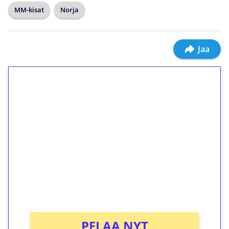
MM-kisat
Norja
Jaa
1€ = 10€ arvosta
ilmaiskierroksia ilman
kierrätystä!
Talleta 1€
Saat heti 50 ilmaiskierrosta Tuohi 1000 -
peliin (arvo 0,20€ per kierros)!
Ei kierrätysvaatimusta!
PELAA NYT