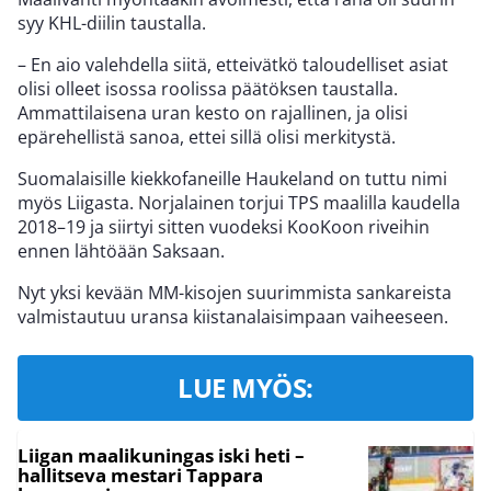
syy KHL-diilin taustalla.
– En aio valehdella siitä, etteivätkö taloudelliset asiat
olisi olleet isossa roolissa päätöksen taustalla.
Ammattilaisena uran kesto on rajallinen, ja olisi
epärehellistä sanoa, ettei sillä olisi merkitystä.
Suomalaisille kiekkofaneille Haukeland on tuttu nimi
myös Liigasta. Norjalainen torjui TPS maalilla kaudella
2018–19 ja siirtyi sitten vuodeksi KooKoon riveihin
ennen lähtöään Saksaan.
Nyt yksi kevään MM-kisojen suurimmista sankareista
valmistautuu uransa kiistanalaisimpaan vaiheeseen.
LUE MYÖS:
Liigan maalikuningas iski heti –
hallitseva mestari Tappara