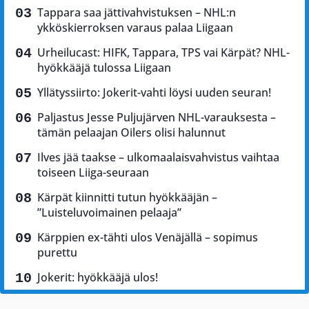
Tappara saa jättivahvistuksen – NHL:n
ykköskierroksen varaus palaa Liigaan
Urheilucast: HIFK, Tappara, TPS vai Kärpät? NHL-
hyökkääjä tulossa Liigaan
Yllätyssiirto: Jokerit-vahti löysi uuden seuran!
Paljastus Jesse Puljujärven NHL-varauksesta –
tämän pelaajan Oilers olisi halunnut
Ilves jää taakse – ulkomaalaisvahvistus vaihtaa
toiseen Liiga-seuraan
Kärpät kiinnitti tutun hyökkääjän –
”Luisteluvoimainen pelaaja”
Kärppien ex-tähti ulos Venäjällä – sopimus
purettu
Jokerit: hyökkääjä ulos!