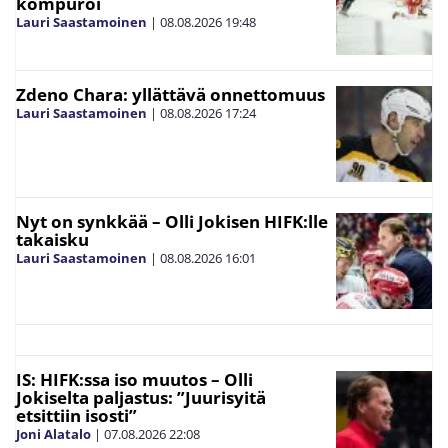
kompuroi
Lauri Saastamoinen
|
08.08.2026
19:48
Zdeno Chara: yllättävä onnettomuus
Lauri Saastamoinen
|
08.08.2026
17:24
Nyt on synkkää – Olli Jokisen HIFK:lle
takaisku
Lauri Saastamoinen
|
08.08.2026
16:01
IS: HIFK:ssa iso muutos – Olli
Jokiselta paljastus: ”Juurisyitä
etsittiin isosti”
Joni Alatalo
|
07.08.2026
22:08