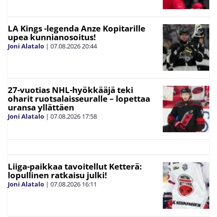
LA Kings -legenda Anze Kopitarille
upea kunnianosoitus!
Joni Alatalo
|
07.08.2026
20:44
27-vuotias NHL-hyökkääjä teki
oharit ruotsalaisseuralle – lopettaa
uransa yllättäen
Joni Alatalo
|
07.08.2026
17:58
Liiga-paikkaa tavoitellut Ketterä:
lopullinen ratkaisu julki!
Joni Alatalo
|
07.08.2026
16:11