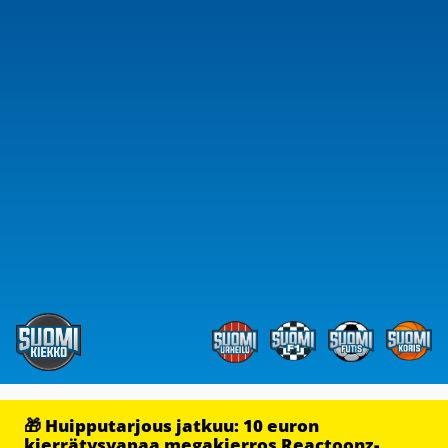
🎁 Huipputarjous jatkuu: 10 euron
kierrätysvapaa megakierros Reactoonz-