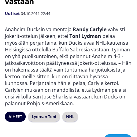
vastaan
Uutiset
04.10.2011
22:44
Anaheim Ducksin valmentaja
Randy Carlyle
vahvisti
Jokerit-ottelun jälkeen, ettei
Toni Lydman
pelaa
myöskään perjantaina, kun Ducks avaa NHL-kautensa
Helsingissä ottelulla Buffalo Sabresia vastaan. Lydman
on yhä puolikuntoinen, eikä pelannut Anaheim 4-3 -
jatkoaikavoittoon päättyneessä Jokerit-ottelussa. – Hän
on hakemassa täältä vain tuntumaa harjoituksista ja
kertoo meille sitten, kun on riittävän hyvässä
kunnossa. Perjantaina hän ei pelaa, Carlyle kertoi.
Carlylen mukaan on mahdollista, että Lydman pelaisi
ensi viikolla San Jose Sharksia vastaan, kun Ducks on
palannut Pohjois-Amerikkaan.
AIHEET
Lydman Toni
NHL