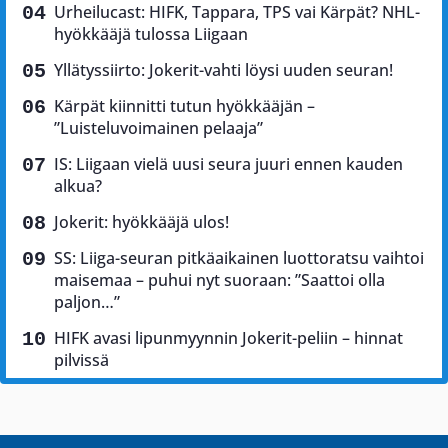
Urheilucast: HIFK, Tappara, TPS vai Kärpät? NHL-
hyökkääjä tulossa Liigaan
Yllätyssiirto: Jokerit-vahti löysi uuden seuran!
Kärpät kiinnitti tutun hyökkääjän –
”Luisteluvoimainen pelaaja”
IS: Liigaan vielä uusi seura juuri ennen kauden
alkua?
Jokerit: hyökkääjä ulos!
SS: Liiga-seuran pitkäaikainen luottoratsu vaihtoi
maisemaa – puhui nyt suoraan: ”Saattoi olla
paljon…”
HIFK avasi lipunmyynnin Jokerit-peliin – hinnat
pilvissä