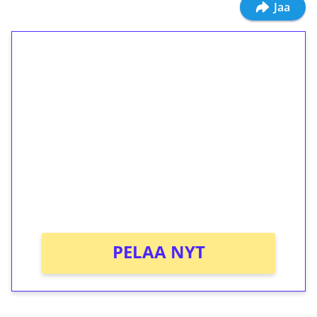
Jaa
1€ = 10€ arvosta
ilmaiskierroksia ilman
kierrätystä!
Talleta 1€
Saat heti 50 ilmaiskierrosta Tuohi 1000 -
peliin (arvo 0,20€ per kierros)!
Ei kierrätysvaatimusta!
PELAA NYT