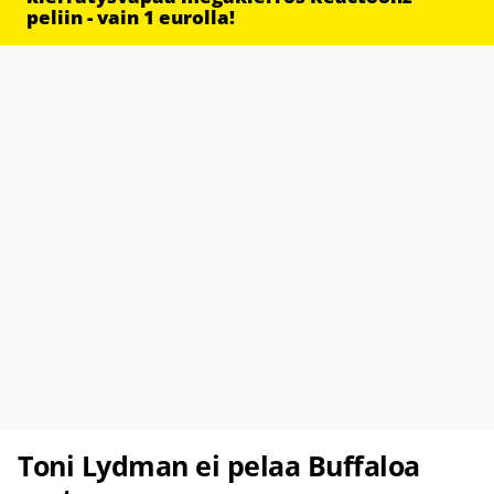
peliin - vain 1 eurolla!
Toni Lydman ei pelaa Buffaloa