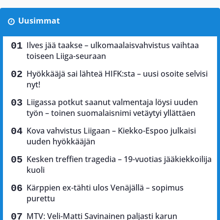
Uusimmat
Ilves jää taakse – ulkomaalaisvahvistus vaihtaa
toiseen Liiga-seuraan
Hyökkääjä sai lähteä HIFK:sta – uusi osoite selvisi
nyt!
Liigassa potkut saanut valmentaja löysi uuden
työn – toinen suomalaisnimi vetäytyi yllättäen
Kova vahvistus Liigaan – Kiekko-Espoo julkaisi
uuden hyökkääjän
Kesken treffien tragedia – 19-vuotias jääkiekkoilija
kuoli
Kärppien ex-tähti ulos Venäjällä – sopimus
purettu
MTV: Veli-Matti Savinainen paljasti karun