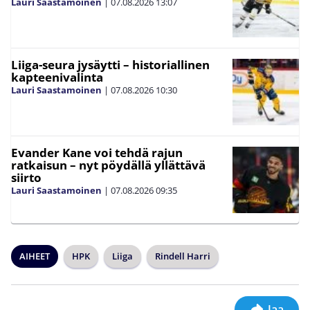
Lauri Saastamoinen
|
07.08.2026
13:07
Liiga-seura jysäytti – historiallinen
kapteenivalinta
Lauri Saastamoinen
|
07.08.2026
10:30
Evander Kane voi tehdä rajun
ratkaisun – nyt pöydällä yllättävä
siirto
Lauri Saastamoinen
|
07.08.2026
09:35
AIHEET
HPK
Liiga
Rindell Harri
Jaa