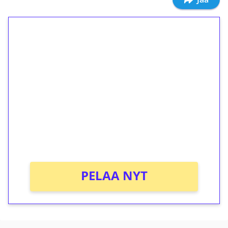
1€ = 10€ arvosta
ilmaiskierroksia ilman
kierrätystä!
Talleta 1€
Saat heti 50 ilmaiskierrosta Tuohi 1000 -
peliin (arvo 0,20€ per kierros)!
Ei kierrätysvaatimusta!
PELAA NYT