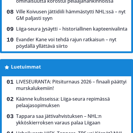
ominaisuutta korostui pelaajahankinnoissa
Ville Koivusen jättidiili hämmästytti NHL:ssä – nyt
GM paljasti syyn
Liiga-seura jysäytti – historiallinen kapteenivalinta
Evander Kane voi tehdä rajun ratkaisun – nyt
pöydällä yllättävä siirto
Luetuimmat
LIVESEURANTA: Pitsiturnaus 2026 – finaali päättyi
murskalukemiin!
Käänne kulisseissa: Liiga-seura repimässä
pelaajasopimuksen
Tappara saa jättivahvistuksen – NHL:n
ykköskierroksen varaus palaa Liigaan