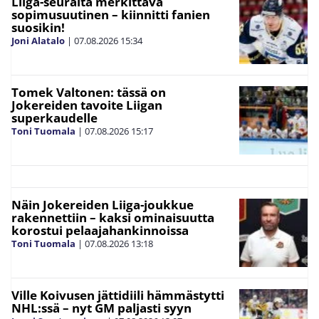
Liiga-seuralta merkittävä
sopimusuutinen – kiinnitti fanien
suosikin!
Joni Alatalo
|
07.08.2026
15:34
Tomek Valtonen: tässä on
Jokereiden tavoite Liigan
superkaudelle
Toni Tuomala
|
07.08.2026
15:17
Näin Jokereiden Liiga-joukkue
rakennettiin – kaksi ominaisuutta
korostui pelaajahankinnoissa
Toni Tuomala
|
07.08.2026
13:18
Ville Koivusen jättidiili hämmästytti
NHL:ssä – nyt GM paljasti syyn