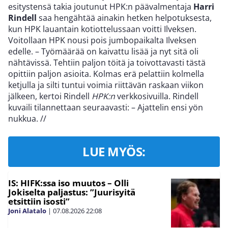
esitystensä takia joutunut HPK:n päävalmentaja
Harri
Rindell
saa hengähtää ainakin hetken helpotuksesta,
kun HPK lauantain kotiottelussaan voitti Ilveksen.
Voitollaan HPK nousi pois jumbopaikalta Ilveksen
edelle. – Työmäärää on kaivattu lisää ja nyt sitä oli
nähtävissä. Tehtiin paljon töitä ja toivottavasti tästä
opittiin paljon asioita. Kolmas erä pelattiin kolmella
ketjulla ja silti tuntui voimia riittävän raskaan viikon
jälkeen, kertoi Rindell
HPK:n
verkkosivuilla. Rindell
kuvaili tilannettaan seuraavasti: – Ajattelin ensi yön
nukkua.
//
LUE MYÖS:
IS: HIFK:ssa iso muutos – Olli
Jokiselta paljastus: ”Juurisyitä
etsittiin isosti”
Joni Alatalo
|
07.08.2026
22:08