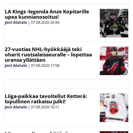
LA Kings -legenda Anze Kopitarille
upea kunnianosoitus!
Joni Alatalo
|
07.08.2026
20:44
27-vuotias NHL-hyökkääjä teki
oharit ruotsalaisseuralle – lopettaa
uransa yllättäen
Joni Alatalo
|
07.08.2026
17:58
Liiga-paikkaa tavoitellut Ketterä:
lopullinen ratkaisu julki!
Joni Alatalo
|
07.08.2026
16:11