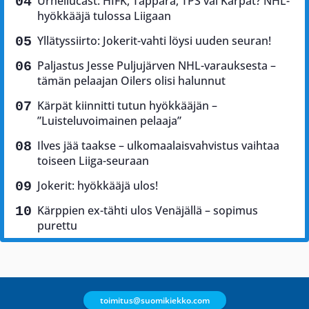
Urheilucast: HIFK, Tappara, TPS vai Kärpät? NHL-
hyökkääjä tulossa Liigaan
Yllätyssiirto: Jokerit-vahti löysi uuden seuran!
Paljastus Jesse Puljujärven NHL-varauksesta –
tämän pelaajan Oilers olisi halunnut
Kärpät kiinnitti tutun hyökkääjän –
”Luisteluvoimainen pelaaja”
Ilves jää taakse – ulkomaalaisvahvistus vaihtaa
toiseen Liiga-seuraan
Jokerit: hyökkääjä ulos!
Kärppien ex-tähti ulos Venäjällä – sopimus
purettu
toimitus@suomikiekko.com