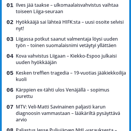
Ilves jää taakse – ulkomaalaisvahvistus vaihtaa
toiseen Liiga-seuraan
Hyökkääjä sai lähteä HIFK:sta – uusi osoite selvisi
nyt!
Liigassa potkut saanut valmentaja löysi uuden
työn – toinen suomalaisnimi vetäytyi yllättäen
Kova vahvistus Liigaan – Kiekko-Espoo julkaisi
uuden hyökkääjän
Kesken treffien tragedia – 19-vuotias jääkiekkoilija
kuoli
Kärppien ex-tähti ulos Venäjällä – sopimus
purettu
MTV: Veli-Matti Savinainen paljasti karun
diagnoosin vammastaan – lääkäriltä pysäyttävä
arvio
Paljastus Jesse Puljujärven NHL-varauksesta –