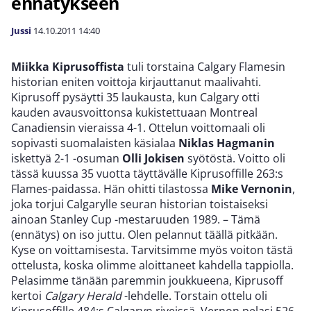
ennätykseen
Jussi
14.10.2011
14:40
Miikka Kiprusoffista
tuli torstaina Calgary Flamesin
historian eniten voittoja kirjauttanut maalivahti.
Kiprusoff pysäytti 35 laukausta, kun Calgary otti
kauden avausvoittonsa kukistettuaan Montreal
Canadiensin vieraissa 4-1. Ottelun voittomaali oli
sopivasti suomalaisten käsialaa
Niklas Hagmanin
iskettyä 2-1 -osuman
Olli Jokisen
syötöstä. Voitto oli
tässä kuussa 35 vuotta täyttävälle Kiprusoffille 263:s
Flames-paidassa. Hän ohitti tilastossa
Mike Vernonin
,
joka torjui Calgarylle seuran historian toistaiseksi
ainoan Stanley Cup -mestaruuden 1989. – Tämä
(ennätys) on iso juttu. Olen pelannut täällä pitkään.
Kyse on voittamisesta. Tarvitsimme myös voiton tästä
ottelusta, koska olimme aloittaneet kahdella tappiolla.
Pelasimme tänään paremmin joukkueena, Kiprusoff
kertoi
Calgary Herald
-lehdelle. Torstain ottelu oli