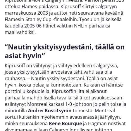
Kiprusoffille 484:s Calgaryn riveissä. Vernon pelasi 526
ottelua Flames-paidassa. Kiprusoff siirtyi Calgaryyn
marraskuussa 2003 ja auttoi heti seuraavana keväänä
Flamesin Stanley Cup -finaaleihin. Työsulun jälkeisellä
kaudella 2005-06 hänet valittiin NHL:n parhaaksi
maalivahdiksi.
”Nautin yksityisyydestäni, täällä on
asiat hyvin”
Kiprusoff on viihtynyt ja viihtyy edelleen Calgaryssa,
jossa yksityisyyttään arvostava tähtivahti saa olla
rauhassa. – Nautin yksityisyydestäni. Täällä on asiat
hyvin, koska pelaajia kunnioitetaan. Kukaan ei häiritse
porttini ulkopuolella. Kiprusoffin ilta ei alkanut
parhaalla mahdollisella tavalla, sillä kotiavauksessaan
esiintynyt Montreal karkasi 1-0 -johtoon jo pelin toisella
minuutilla
Andrei Kostitsynin
toimesta. Montreal
sortui kuitenkin myöhemmin avauserässä jäähyilyyn,
minkä seurauksena
Rene Bourque
ja Hagman nostivat
ylivoimamaaleillaan Calgaryn lopulliseen johtoon.