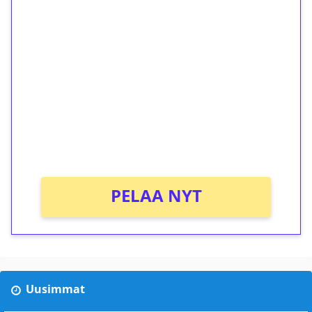
1€ = 10€ arvosta
ilmaiskierroksia ilman
kierrätystä!
Talleta 1€
Saat heti 50 ilmaiskierrosta Tuohi 1000 -
peliin (arvo 0,20€ per kierros)!
Ei kierrätysvaatimusta!
PELAA NYT
Uusimmat