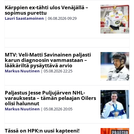
Kärppien ex-tähti ulos Venäjällä –
sopimus purettu
Lauri Saastamoinen
|
06.08.2026
09:29
MTV: Veli-Matti Savinainen paljasti
karun diagnoosin vammastaan –
lääkäriltä pysäyttävä arvio
Markus Nuutinen
|
05.08.2026
22:25
Paljastus Jesse Puljujärven NHL-
varauksesta – tämän pelaajan Oilers
olisi halunnut
Markus Nuutinen
|
05.08.2026
20:05
Tässä on HPK:n uusi kapteeni!