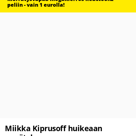
peliin - vain 1 eurolla!
Miikka Kiprusoff huikeaan