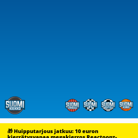
🎁 Huipputarjous jatkuu: 10 euron
kierrätysvapaa megakierros Reactoonz-