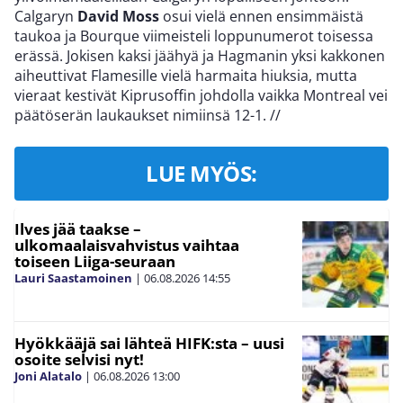
Calgaryn
David Moss
osui vielä ennen ensimmäistä
taukoa ja Bourque viimeisteli loppunumerot toisessa
erässä. Jokisen kaksi jäähyä ja Hagmanin yksi kakkonen
aiheuttivat Flamesille vielä harmaita hiuksia, mutta
vieraat kestivät Kiprusoffin johdolla vaikka Montreal vei
päätöserän laukaukset nimiinsä 12-1.
//
LUE MYÖS:
Ilves jää taakse –
ulkomaalaisvahvistus vaihtaa
toiseen Liiga-seuraan
Lauri Saastamoinen
|
06.08.2026
14:55
Hyökkääjä sai lähteä HIFK:sta – uusi
osoite selvisi nyt!
Joni Alatalo
|
06.08.2026
13:00