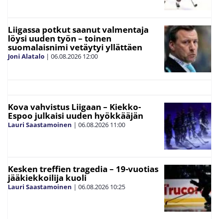
Liigassa potkut saanut valmentaja
löysi uuden työn – toinen
suomalaisnimi vetäytyi yllättäen
Joni Alatalo
|
06.08.2026
12:00
Kova vahvistus Liigaan – Kiekko-
Espoo julkaisi uuden hyökkääjän
Lauri Saastamoinen
|
06.08.2026
11:00
Kesken treffien tragedia – 19-vuotias
jääkiekkoilija kuoli
Lauri Saastamoinen
|
06.08.2026
10:25