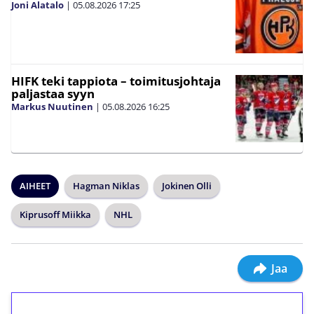
Joni Alatalo
|
05.08.2026
17:25
HIFK teki tappiota – toimitusjohtaja
paljastaa syyn
Markus Nuutinen
|
05.08.2026
16:25
AIHEET
Hagman Niklas
Jokinen Olli
Kiprusoff Miikka
NHL
Jaa