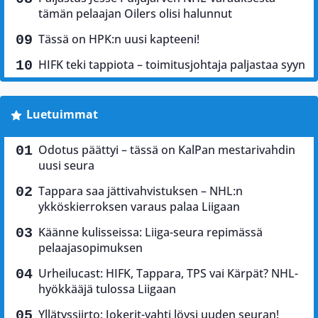
tämän pelaajan Oilers olisi halunnut
Tässä on HPK:n uusi kapteeni!
HIFK teki tappiota – toimitusjohtaja paljastaa syyn
Luetuimmat
Odotus päättyi – tässä on KalPan mestarivahdin
uusi seura
Tappara saa jättivahvistuksen – NHL:n
ykköskierroksen varaus palaa Liigaan
Käänne kulisseissa: Liiga-seura repimässä
pelaajasopimuksen
Urheilucast: HIFK, Tappara, TPS vai Kärpät? NHL-
hyökkääjä tulossa Liigaan
Yllätyssiirto: Jokerit-vahti löysi uuden seuran!