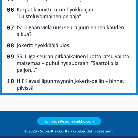
Kärpät kiinnitti tutun hyökkääjän –
”Luisteluvoimainen pelaaja”
IS: Liigaan vielä uusi seura juuri ennen kauden
alkua?
Jokerit: hyökkääjä ulos!
SS: Liiga-seuran pitkäaikainen luottoratsu vaihtoi
maisemaa – puhui nyt suoraan: ”Saattoi olla
paljon…”
HIFK avasi lipunmyynnin Jokerit-peliin – hinnat
pilvissä
toimitus@suomikiekko.com
© 2026 - SuomiKiekko. Kaikki oikeudet pidätetään.