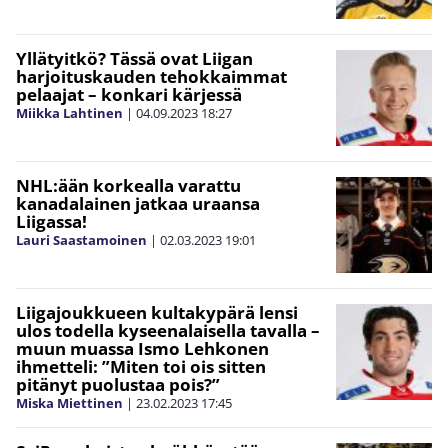
Yllätyitkö? Tässä ovat Liigan
harjoituskauden tehokkaimmat
pelaajat – konkari kärjessä
Miikka Lahtinen
|
04.09.2023
18:27
NHL:ään korkealla varattu
kanadalainen jatkaa uraansa
Liigassa!
Lauri Saastamoinen
|
02.03.2023
19:01
Liigajoukkueen kultakypärä lensi
ulos todella kyseenalaisella tavalla –
muun muassa Ismo Lehkonen
ihmetteli: ”Miten toi ois sitten
pitänyt puolustaa pois?”
Miska Miettinen
|
23.02.2023
17:45