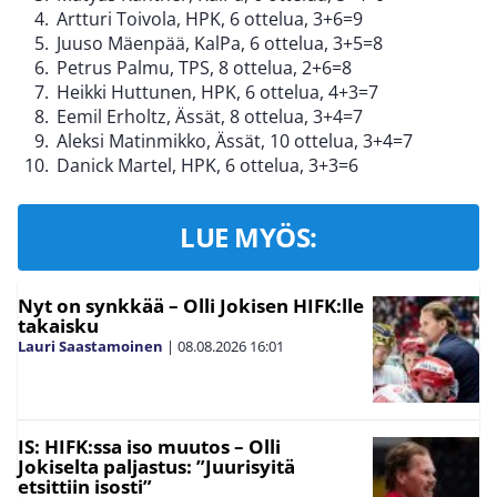
Artturi Toivola, HPK, 6 ottelua, 3+6=9
Juuso Mäenpää, KalPa, 6 ottelua, 3+5=8
Petrus Palmu, TPS, 8 ottelua, 2+6=8
Heikki Huttunen, HPK, 6 ottelua, 4+3=7
Eemil Erholtz, Ässät, 8 ottelua, 3+4=7
Aleksi Matinmikko, Ässät, 10 ottelua, 3+4=7
Danick Martel, HPK, 6 ottelua, 3+3=6
LUE MYÖS:
Nyt on synkkää – Olli Jokisen HIFK:lle
takaisku
Lauri Saastamoinen
|
08.08.2026
16:01
IS: HIFK:ssa iso muutos – Olli
Jokiselta paljastus: ”Juurisyitä
etsittiin isosti”