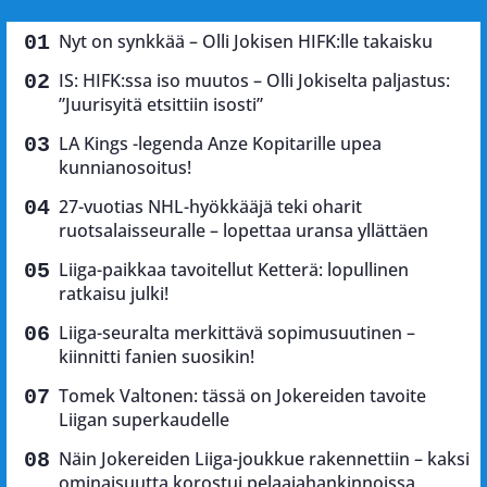
Nyt on synkkää – Olli Jokisen HIFK:lle takaisku
IS: HIFK:ssa iso muutos – Olli Jokiselta paljastus:
”Juurisyitä etsittiin isosti”
LA Kings -legenda Anze Kopitarille upea
kunnianosoitus!
27-vuotias NHL-hyökkääjä teki oharit
ruotsalaisseuralle – lopettaa uransa yllättäen
Liiga-paikkaa tavoitellut Ketterä: lopullinen
ratkaisu julki!
Liiga-seuralta merkittävä sopimusuutinen –
kiinnitti fanien suosikin!
Tomek Valtonen: tässä on Jokereiden tavoite
Liigan superkaudelle
Näin Jokereiden Liiga-joukkue rakennettiin – kaksi
ominaisuutta korostui pelaajahankinnoissa