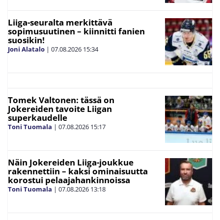
Liiga-seuralta merkittävä
sopimusuutinen – kiinnitti fanien
suosikin!
Joni Alatalo
|
07.08.2026
15:34
Tomek Valtonen: tässä on
Jokereiden tavoite Liigan
superkaudelle
Toni Tuomala
|
07.08.2026
15:17
Näin Jokereiden Liiga-joukkue
rakennettiin – kaksi ominaisuutta
korostui pelaajahankinnoissa
Toni Tuomala
|
07.08.2026
13:18