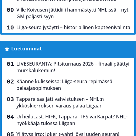
Ville Koivusen jättidiili hämmästytti NHL:ssä – nyt
GM paljasti syyn
Liiga-seura jysäytti – historiallinen kapteenivalinta
Luetuimmat
LIVESEURANTA: Pitsiturnaus 2026 – finaali päättyi
murskalukemiin!
Käänne kulisseissa: Liiga-seura repimässä
pelaajasopimuksen
Tappara saa jättivahvistuksen – NHL:n
ykköskierroksen varaus palaa Liigaan
Urheilucast: HIFK, Tappara, TPS vai Kärpät? NHL-
hyökkääjä tulossa Liigaan
Yllätyssiirto: Jokerit-vahti löysi uuden seuran!