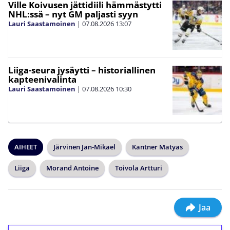
Ville Koivusen jättidiili hämmästytti
NHL:ssä – nyt GM paljasti syyn
Lauri Saastamoinen
|
07.08.2026
13:07
Liiga-seura jysäytti – historiallinen
kapteenivalinta
Lauri Saastamoinen
|
07.08.2026
10:30
AIHEET
Järvinen Jan-Mikael
Kantner Matyas
Liiga
Morand Antoine
Toivola Artturi
Jaa