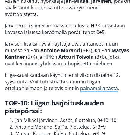
Ässien kokenut hyökkääjä
Jan-Mikael Järvinen
, joka on
saalistanut kuudessa ottelussa kymmenen
syöttöpistettä.
Järvinen oli viimeisimmässä ottelussa HPK:ta vastaan
kovassa iskussa keräämällä peräti tehot 0+5.
Järvisen lisäksi hyviä näyttöjä ovat antaneet muun
muassa SaiPan
Antoine Morand
(6+3), KalPan
Matyas
Kantner
(5+4) ja HPK:n
Artturi Toivola
(3+6), jotka
ovat keränneet yhdeksän tehopistettä mieheen.
Liiga-kausi saadaan käyntiin ensi viikon tiistaina 12.
syyskuuta. Voit tutustua tarkemmin Liigan
otteluohjelmaan ja televisiointiin
painamalla tästä
.
TOP-10: Liigan harjoituskauden
pistepörssi:
Jan Mikael Järvinen, Ässät, 6 ottelua, 0+10=10
Antoine Morand, SaiPa, 7 ottelua, 6+3=9
Matyas Kantner, KalPa, 6 ottelua, 5+4=9