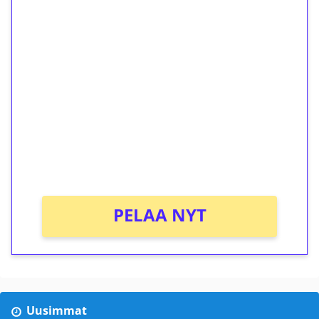
1€ = 10€ arvosta
ilmaiskierroksia ilman
kierrätystä!
Talleta 1€
Saat heti 50 ilmaiskierrosta Tuohi 1000 -
peliin (arvo 0,20€ per kierros)!
Ei kierrätysvaatimusta!
PELAA NYT
Uusimmat