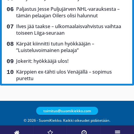
Paljastus Jesse Puljujärven NHL-varauksesta –
tämän pelaajan Oilers olisi halunnut
Ilves jää taakse – ulkomaalaisvahvistus vaihtaa
toiseen Liiga-seuraan
Kärpät kiinnitti tutun hyökkääjän –
”Luisteluvoimainen pelaaja”
Jokerit: hyökkääjä ulos!
Kärppien ex-tähti ulos Venäjällä – sopimus
purettu
toimitus@suomikiekko.com
© 2026 - SuomiKiekko. Kaikki oikeudet pidätetään.