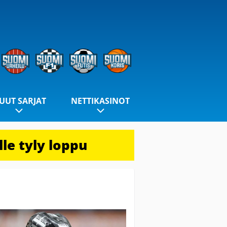
UUT SARJAT
NETTIKASINOT
le tyly loppu