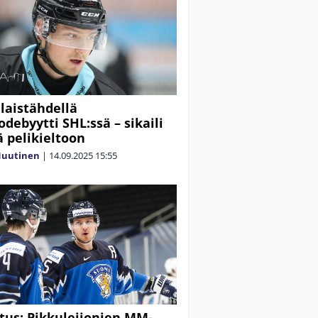
aistähdellä
ebyytti SHL:ssä – sikaili
ä pelikieltoon
Nuutinen
|
14.09.2025
15:55
tus: Pikkuleijonien MM-