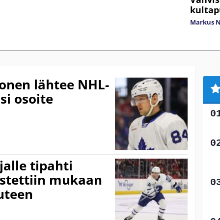
kultap
Markus 
onen lähtee NHL-
si osoite
alle tipahti
ostettiin mukaan
uteen