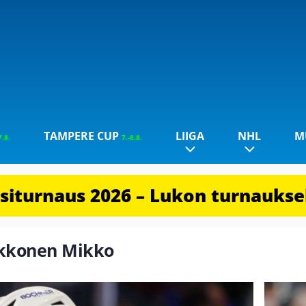
TAMPERE CUP
LIIGA
NHL
M
7.8.
7.-8.8.
iturnaus 2026 – Lukon turnauksel
Kokkonen Mikko