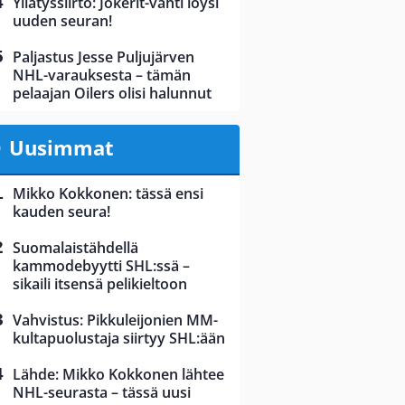
Yllätyssiirto: Jokerit-vahti löysi
uuden seuran!
Paljastus Jesse Puljujärven
NHL-varauksesta – tämän
pelaajan Oilers olisi halunnut
Uusimmat
Mikko Kokkonen: tässä ensi
kauden seura!
Suomalaistähdellä
kammodebyytti SHL:ssä –
sikaili itsensä pelikieltoon
Vahvistus: Pikkuleijonien MM-
kultapuolustaja siirtyy SHL:ään
Lähde: Mikko Kokkonen lähtee
NHL-seurasta – tässä uusi