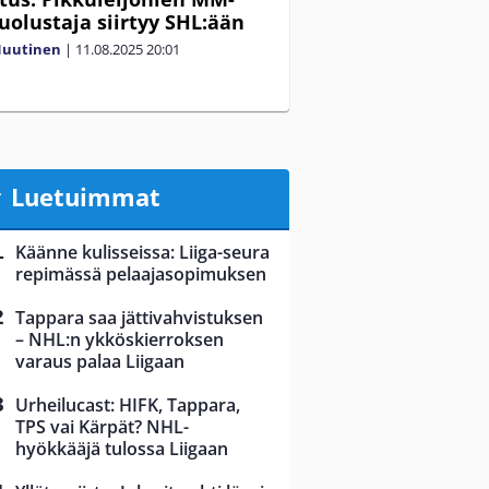
uolustaja siirtyy SHL:ään
Nuutinen
|
11.08.2025
20:01
Luetuimmat
Käänne kulisseissa: Liiga-seura
repimässä pelaajasopimuksen
Tappara saa jättivahvistuksen
– NHL:n ykköskierroksen
varaus palaa Liigaan
Urheilucast: HIFK, Tappara,
TPS vai Kärpät? NHL-
hyökkääjä tulossa Liigaan