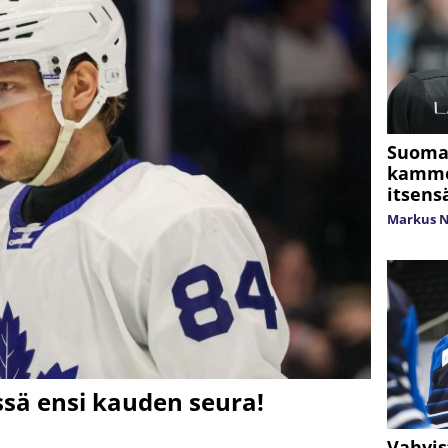
Suomal
kammod
itsens
Markus 
sä ensi kauden seura!
Vahvis