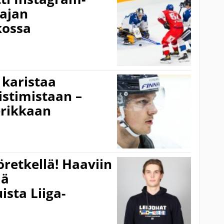
aajan
kossa
 karistaa
stimistaan –
erikkaan
öretkellä! Haaviin
jä
sta Liiga-