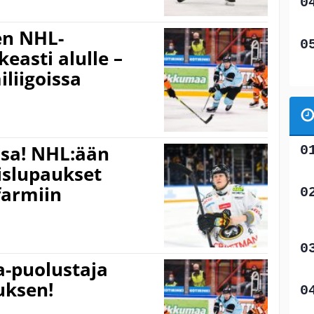
en NHL-
easti alulle –
liigoissa
ssa! NHL:ään
islupaukset
farmiin
a-puolustaja
uksen!