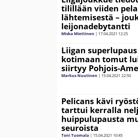
tilillään viiden pel
lähtemisestä – jou
leijonadebytantti
Miska Miettinen
|
17.04.2021
12:25
Liigan superlupaus
kotimaan tomut lui
siirtyy Pohjois-Am
Markus Nuutinen
|
15.04.2021
22:50
Pelicans kävi ryöst
tarttui kerralla nel
huippulupausta mui
seuroista
Toni Tuomala
|
15.04.2021
10:45