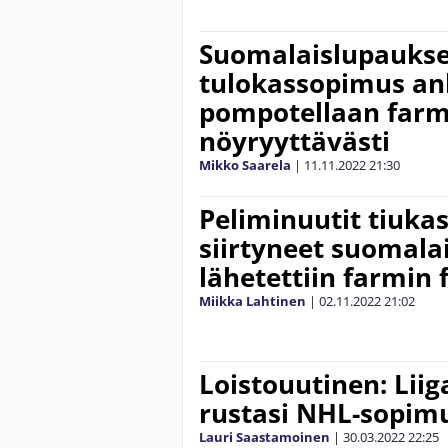
Suomalaislupauks
tulokassopimus ank
pompotellaan farmi
nöyryyttävästi
Mikko Saarela
|
11.11.2022
21:30
Peliminuutit tiuka
siirtyneet suomala
lähetettiin farmin 
Miikka Lahtinen
|
02.11.2022
21:02
Loistouutinen: Liig
rustasi NHL-sopim
Lauri Saastamoinen
|
30.03.2022
22:25