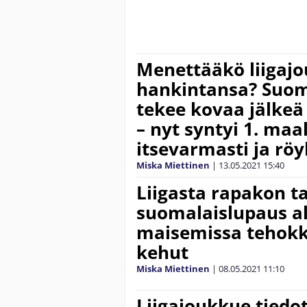
Menettääkö liigaj
hankintansa? Suom
tekee kovaa jälke
– nyt syntyi 1. maal
itsevarmasti ja röy
Miska Miettinen
|
13.05.2021
15:40
Liigasta rapakon t
suomalaislupaus al
maisemissa tehokka
kehut
Miska Miettinen
|
08.05.2021
11:10
Liigajoukkue tiedo