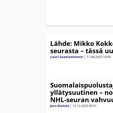
Lähde: Mikko Kokk
seurasta – tässä uu
Lauri Saastamoinen
|
11.08.2025
10:45
Suomalaispuolustaj
yllätysuutinen – n
NHL-seuran vahvu
Joni Alatalo
|
10.12.2023
09:51