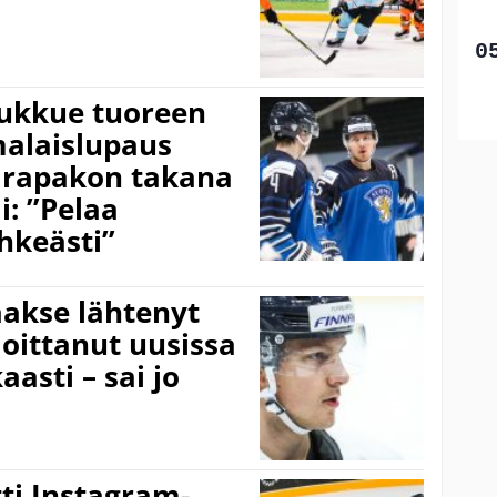
oukkue tuoreen
alaislupaus
ä rapakon takana
i: ”Pelaa
hkeästi”
aakse lähtenyt
oittanut uusissa
asti – sai jo
tti Instagram-