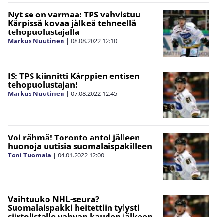
Nyt se on varmaa: TPS vahvistuu
Kärpissä kovaa jälkeä tehneellä
tehopuolustajalla
Markus Nuutinen
|
08.08.2022
12:10
IS: TPS kiinnitti Kärppien entisen
tehopuolustajan!
Markus Nuutinen
|
07.08.2022
12:45
Voi rähmä! Toronto antoi jälleen
huonoja uutisia suomalaispakilleen
Toni Tuomala
|
04.01.2022
12:00
Vaihtuuko NHL-seura?
Suomalaispakki heitettiin tylysti
siirtolistalle vahvan kauden jälkeen