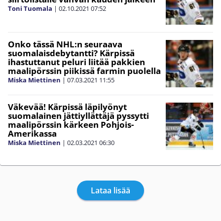
Toni Tuomala
|
02.10.2021
07:52
Onko tässä NHL:n seuraava
suomalaisdebytantti? Kärpissä
ihastuttanut peluri liitää pakkien
maalipörssin piikissä farmin puolella
Miska Miettinen
|
07.03.2021
11:55
Väkevää! Kärpissä läpilyönyt
suomalainen jättiyllättäjä pyssytti
maalipörssin kärkeen Pohjois-
Amerikassa
Miska Miettinen
|
02.03.2021
06:30
Lataa lisää