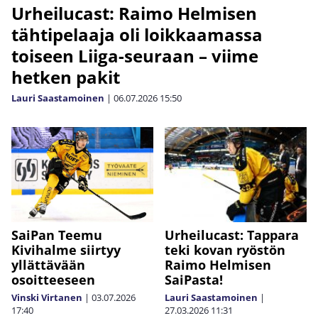
Urheilucast: Raimo Helmisen
tähtipelaaja oli loikkaamassa
toiseen Liiga-seuraan – viime
hetken pakit
Lauri Saastamoinen
|
06.07.2026
15:50
SaiPan Teemu
Urheilucast: Tappara
Kivihalme siirtyy
teki kovan ryöstön
yllättävään
Raimo Helmisen
osoitteeseen
SaiPasta!
Vinski Virtanen
|
03.07.2026
Lauri Saastamoinen
|
17:40
27.03.2026
11:31