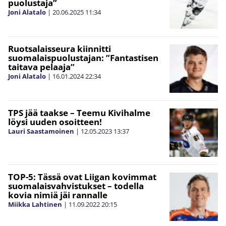
puolustaja”
Joni Alatalo
|
20.06.2025
11:34
Ruotsalaisseura kiinnitti
suomalaispuolustajan: ”Fantastisen
taitava pelaaja”
Joni Alatalo
|
16.01.2024
22:34
TPS jää taakse – Teemu Kivihalme
löysi uuden osoitteen!
Lauri Saastamoinen
|
12.05.2023
13:37
TOP-5: Tässä ovat Liigan kovimmat
suomalaisvahvistukset – todella
kovia nimiä jäi rannalle
Miikka Lahtinen
|
11.09.2022
20:15