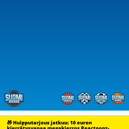
🎁 Huipputarjous jatkuu: 10 euron
kierrätysvapaa megakierros Reactoonz-