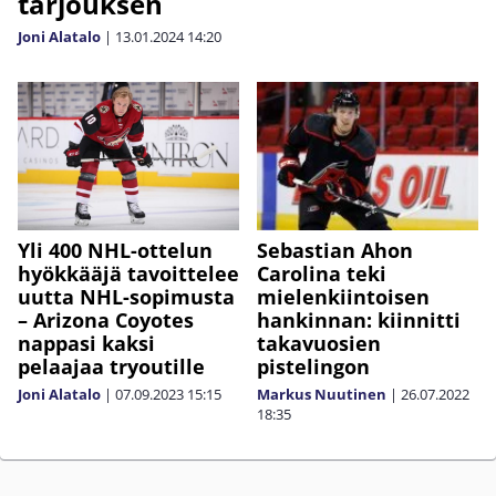
tarjouksen
Joni Alatalo
|
13.01.2024
14:20
Yli 400 NHL-ottelun
Sebastian Ahon
hyökkääjä tavoittelee
Carolina teki
uutta NHL-sopimusta
mielenkiintoisen
– Arizona Coyotes
hankinnan: kiinnitti
nappasi kaksi
takavuosien
pelaajaa tryoutille
pistelingon
Joni Alatalo
|
07.09.2023
15:15
Markus Nuutinen
|
26.07.2022
18:35