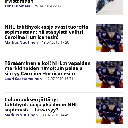
irvistämään
Toni Tuomala
|
25.09.2019
22:12
NHL-tähtihyökkääjä avasi tuoretta
sopimustaan: näistä syistä valitsi
Carolina Hurricanesin!
Markus Nuutinen
|
13.07.2019
17:20
Törsääminen alkoi! NHL:n vapaiden
markkinoiden himoituin pelaaja
siirtyy Carolina Hurricanesiin
Lauri Saastamoinen
|
12.07.2019
16:31
Columbuksen jättänyt
tähtihyökkääjä yhä ilman NHL-
sopimusta – tässä syy?
Markus Nuutinen
|
08.07.2019
14:45