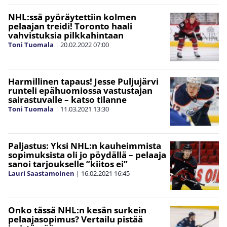
NHL:ssä pyöräytettiin kolmen
pelaajan treidi! Toronto haali
vahvistuksia pilkkahintaan
Toni Tuomala
|
20.02.2022
07:00
Harmillinen tapaus! Jesse Puljujärvi
runteli epähuomiossa vastustajan
sairastuvalle – katso tilanne
Toni Tuomala
|
11.03.2021
13:30
Paljastus: Yksi NHL:n kauheimmista
sopimuksista oli jo pöydällä – pelaaja
sanoi tarjoukselle ”kiitos ei”
Lauri Saastamoinen
|
16.02.2021
16:45
Onko tässä NHL:n kesän surkein
pelaajasopimus? Vertailu pistää