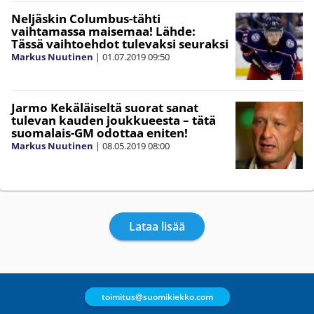
Neljäskin Columbus-tähti
vaihtamassa maisemaa! Lähde:
Tässä vaihtoehdot tulevaksi seuraksi
Markus Nuutinen
|
01.07.2019
09:50
Jarmo Kekäläiseltä suorat sanat
tulevan kauden joukkueesta – tätä
suomalais-GM odottaa eniten!
Markus Nuutinen
|
08.05.2019
08:00
Lataa lisää
toimitus@suomikiekko.com