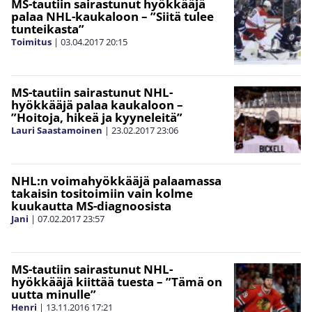
MS-tautiin sairastunut hyökkääjä
palaa NHL-kaukaloon – ”Siitä tulee
tunteikasta”
Toimitus
|
03.04.2017
20:15
MS-tautiin sairastunut NHL-
hyökkääjä palaa kaukaloon –
”Hoitoja, hikeä ja kyyneleitä”
Lauri Saastamoinen
|
23.02.2017
23:06
NHL:n voimahyökkääjä palaamassa
takaisin tositoimiin vain kolme
kuukautta MS-diagnoosista
Jani
|
07.02.2017
23:57
MS-tautiin sairastunut NHL-
hyökkääjä kiittää tuesta – ”Tämä on
uutta minulle”
Henri
|
13.11.2016
17:21