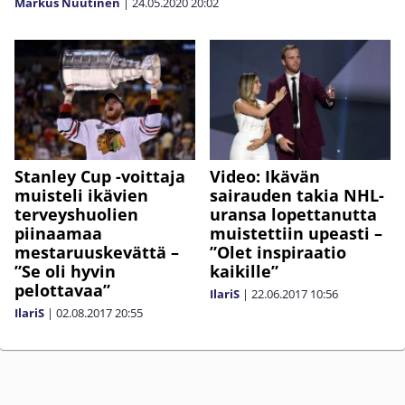
Markus Nuutinen
|
24.05.2020
20:02
Stanley Cup -voittaja
Video: Ikävän
muisteli ikävien
sairauden takia NHL-
terveyshuolien
uransa lopettanutta
piinaamaa
muistettiin upeasti –
mestaruuskevättä –
”Olet inspiraatio
”Se oli hyvin
kaikille”
pelottavaa”
IlariS
|
22.06.2017
10:56
IlariS
|
02.08.2017
20:55