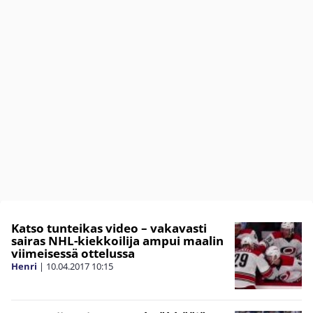
Katso tunteikas video – vakavasti
sairas NHL-kiekkoilija ampui maalin
viimeisessä ottelussa
Henri
|
10.04.2017
10:15