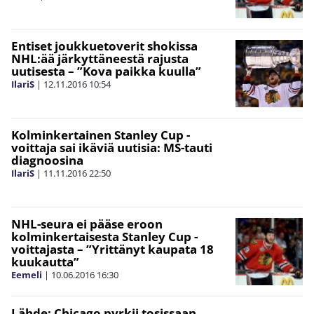
Entiset joukkuetoverit shokissa
NHL:ää järkyttäneestä rajusta
uutisesta – ”Kova paikka kuulla”
IlariS
|
12.11.2016
10:54
Kolminkertainen Stanley Cup -
voittaja sai ikäviä uutisia: MS-tauti
diagnoosina
IlariS
|
11.11.2016
22:50
NHL-seura ei pääse eroon
kolminkertaisesta Stanley Cup -
voittajasta – ”Yrittänyt kaupata 18
kuukautta”
Eemeli
|
10.06.2016
16:30
Lähde: Chicago pyrkii tosissaan