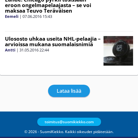
eroon ongelmapelaajasta – se voi
maksaa Teuvo Teräväisen
Eemeli
|
07.06.2016
15:43
Ulososto uhkaa useita NHL-pelaajia –
arvioissa mukana suomalaisnimiä
Antti
|
31.05.2016
22:44
Lataa lisää
toimitus@suomikiekko.com
© 2026 - SuomiKiekko. Kaikki oikeudet pidätetään.