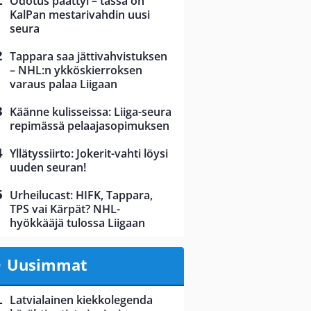
Odotus päättyi – tässä on
KalPan mestarivahdin uusi
seura
Tappara saa jättivahvistuksen
– NHL:n ykköskierroksen
varaus palaa Liigaan
Käänne kulisseissa: Liiga-seura
repimässä pelaajasopimuksen
Yllätyssiirto: Jokerit-vahti löysi
uuden seuran!
Urheilucast: HIFK, Tappara,
TPS vai Kärpät? NHL-
hyökkääjä tulossa Liigaan
Uusimmat
Latvialainen kiekkolegenda