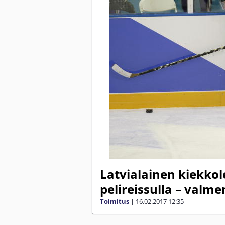
Latvialainen kiekkol
pelireissulla – valme
Toimitus
|
16.02.2017
12:35