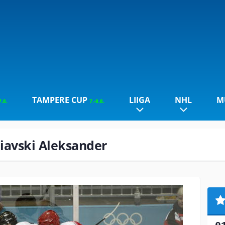
TAMPERE CUP
LIIGA
NHL
M
7.8.
7.-8.8.
liavski Aleksander