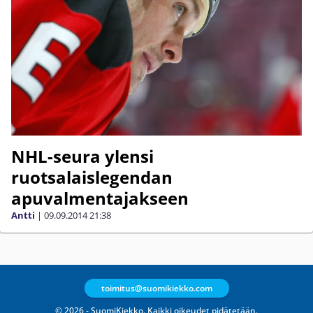
NHL-seura ylensi
ruotsalaislegendan
apuvalmentajakseen
Antti
|
09.09.2014
21:38
toimitus@suomikiekko.com
© 2026 - SuomiKiekko. Kaikki oikeudet pidätetään.