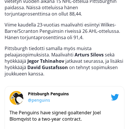
vietetyn vuoden aikana 15 NHL-ottelua Pittsburghin
paidassa. Näissä otteluissa hänen
torjuntaprosenttinsa on ollut 88,44.
Viime kaudella 23-vuotias maalivahti esiintyi Wilkes-
Barre/Scranton Penguinsin riveissä 26 AHL-ottelussa.
Hänen torjuntaprosenttinsa oli 91,4.
Pittsburgh tiedotti samalla myös muista
pelaajasopimuksista. Maalivahti
Arturs Silovs
sekä
hyökkääjä
Jegor Tshinahov
jatkavat seurassa, ja lisäksi
hyökkääjä
David Gustafsson
on tehnyt sopimuksen
joukkueen kanssa.
Pittsburgh Penguins
@penguins
The Penguins have signed goaltender Joel
Blomqvist to a two-year contract.