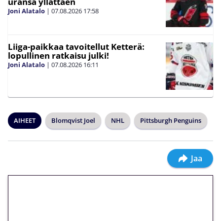
uransa yllättäen
Joni Alatalo
|
07.08.2026
17:58
Liiga-paikkaa tavoitellut Ketterä:
lopullinen ratkaisu julki!
Joni Alatalo
|
07.08.2026
16:11
AIHEET
Blomqvist Joel
NHL
Pittsburgh Penguins
Jaa
🎁 Huipputarjous jatkuu: 10
euron kierrätysvapaa