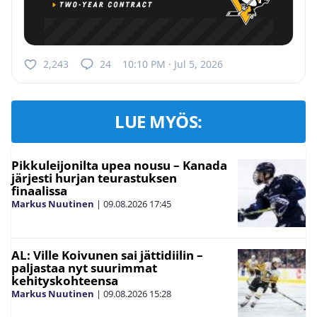
2,243
24
10:10 PM · Jul 5, 2026
LUE MYÖS:
Pikkuleijonilta upea nousu – Kanada
järjesti hurjan teurastuksen
finaalissa
Markus Nuutinen
|
09.08.2026
17:45
AL: Ville Koivunen sai jättidiilin –
paljastaa nyt suurimmat
kehityskohteensa
Markus Nuutinen
|
09.08.2026
15:28