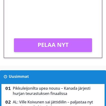
megakierros Reactoonz-
peliin – vain 1 eurolla!
Peli: Reactoonz
Vain uusille asiakkaille!
PELAA NYT
Uusimmat
Pikkuleijonilta upea nousu – Kanada järjesti
hurjan teurastuksen finaalissa
AL: Ville Koivunen sai jättidiilin – paljastaa nyt