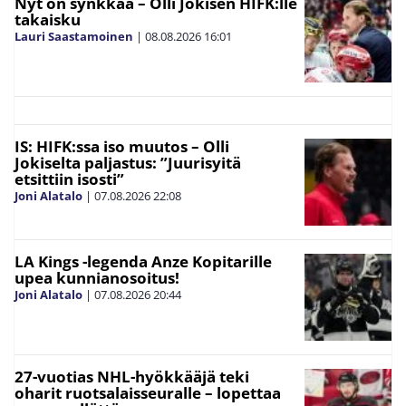
Nyt on synkkää – Olli Jokisen HIFK:lle
takaisku
Lauri Saastamoinen
|
08.08.2026
16:01
IS: HIFK:ssa iso muutos – Olli
Jokiselta paljastus: ”Juurisyitä
etsittiin isosti”
Joni Alatalo
|
07.08.2026
22:08
LA Kings -legenda Anze Kopitarille
upea kunnianosoitus!
Joni Alatalo
|
07.08.2026
20:44
27-vuotias NHL-hyökkääjä teki
oharit ruotsalaisseuralle – lopettaa