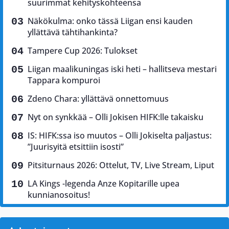
suurimmat kehityskohteensa
Näkökulma: onko tässä Liigan ensi kauden
yllättävä tähtihankinta?
Tampere Cup 2026: Tulokset
Liigan maalikuningas iski heti – hallitseva mestari
Tappara kompuroi
Zdeno Chara: yllättävä onnettomuus
Nyt on synkkää – Olli Jokisen HIFK:lle takaisku
IS: HIFK:ssa iso muutos – Olli Jokiselta paljastus:
”Juurisyitä etsittiin isosti”
Pitsiturnaus 2026: Ottelut, TV, Live Stream, Liput
LA Kings -legenda Anze Kopitarille upea
kunnianosoitus!