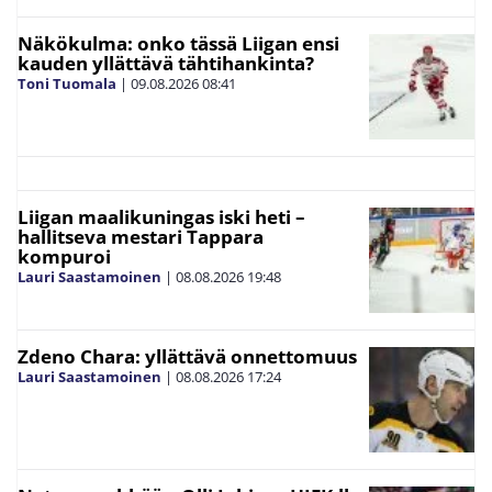
Näkökulma: onko tässä Liigan ensi
kauden yllättävä tähtihankinta?
Toni Tuomala
|
09.08.2026
08:41
Liigan maalikuningas iski heti –
hallitseva mestari Tappara
kompuroi
Lauri Saastamoinen
|
08.08.2026
19:48
Zdeno Chara: yllättävä onnettomuus
Lauri Saastamoinen
|
08.08.2026
17:24