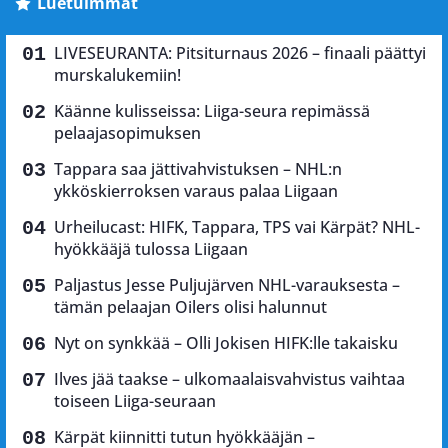
Luetuimmat
LIVESEURANTA: Pitsiturnaus 2026 – finaali päättyi
murskalukemiin!
Käänne kulisseissa: Liiga-seura repimässä
pelaajasopimuksen
Tappara saa jättivahvistuksen – NHL:n
ykköskierroksen varaus palaa Liigaan
Urheilucast: HIFK, Tappara, TPS vai Kärpät? NHL-
hyökkääjä tulossa Liigaan
Paljastus Jesse Puljujärven NHL-varauksesta –
tämän pelaajan Oilers olisi halunnut
Nyt on synkkää – Olli Jokisen HIFK:lle takaisku
Ilves jää taakse – ulkomaalaisvahvistus vaihtaa
toiseen Liiga-seuraan
Kärpät kiinnitti tutun hyökkääjän –