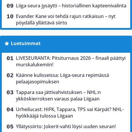
Liiga-seura jysäytti – historiallinen kapteenivalinta
Evander Kane voi tehdä rajun ratkaisun – nyt
pöydällä yllättävä siirto
Luetuimmat
LIVESEURANTA: Pitsiturnaus 2026 – finaali päättyi
murskalukemiin!
Käänne kulisseissa: Liiga-seura repimässä
pelaajasopimuksen
Tappara saa jättivahvistuksen – NHL:n
ykköskierroksen varaus palaa Liigaan
Urheilucast: HIFK, Tappara, TPS vai Kärpät? NHL-
hyökkääjä tulossa Liigaan
Yllätyssiirto: Jokerit-vahti löysi uuden seuran!