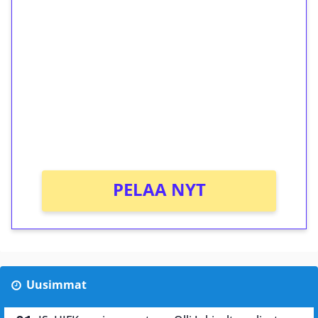
ilmaiskierroksia ilman
kierrätystä!
Talleta 1€
Saat heti 50 ilmaiskierrosta Tuohi 1000 -
peliin (arvo 0,20€ per kierros)!
Ei kierrätysvaatimusta!
PELAA NYT
Uusimmat