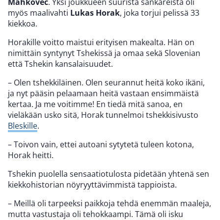
Mahkovec
. Yksi joukkueen suurista sankareista oli
myös maalivahti
Lukas Horak
, joka torjui pelissä 33
kiekkoa.
Horakille voitto maistui erityisen makealta. Hän on
nimittäin syntynyt Tshekissä ja omaa sekä Slovenian
että Tshekin kansalaisuudet.
– Olen tshekkiläinen. Olen seurannut heitä koko ikäni,
ja nyt pääsin pelaamaan heitä vastaan ensimmäistä
kertaa. Ja me voitimme! En tiedä mitä sanoa, en
vieläkään usko sitä, Horak tunnelmoi tshekkisivusto
Bleskille
.
– Toivon vain, ettei autoani sytytetä tuleen kotona,
Horak heitti.
Tshekin puolella sensaatiotulosta pidetään yhtenä sen
kiekkohistorian nöyryyttävimmistä tappioista.
– Meillä oli tarpeeksi paikkoja tehdä enemmän maaleja,
mutta vastustaja oli tehokkaampi. Tämä oli isku