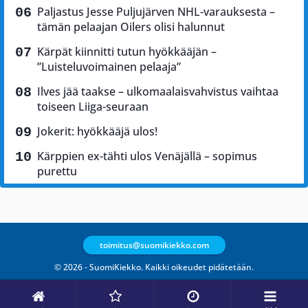
Paljastus Jesse Puljujärven NHL-varauksesta –
tämän pelaajan Oilers olisi halunnut
Kärpät kiinnitti tutun hyökkääjän –
”Luisteluvoimainen pelaaja”
Ilves jää taakse – ulkomaalaisvahvistus vaihtaa
toiseen Liiga-seuraan
Jokerit: hyökkääjä ulos!
Kärppien ex-tähti ulos Venäjällä – sopimus
purettu
toimitus@suomikiekko.com
© 2026 - SuomiKiekko. Kaikki oikeudet pidätetään.