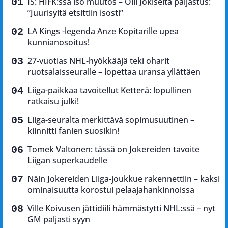
IS: HIFK:ssa iso muutos – Olli Jokiselta paljastus:
”Juurisyitä etsittiin isosti”
LA Kings -legenda Anze Kopitarille upea
kunnianosoitus!
27-vuotias NHL-hyökkääjä teki oharit
ruotsalaisseuralle – lopettaa uransa yllättäen
Liiga-paikkaa tavoitellut Ketterä: lopullinen
ratkaisu julki!
Liiga-seuralta merkittävä sopimusuutinen –
kiinnitti fanien suosikin!
Tomek Valtonen: tässä on Jokereiden tavoite
Liigan superkaudelle
Näin Jokereiden Liiga-joukkue rakennettiin – kaksi
ominaisuutta korostui pelaajahankinnoissa
Ville Koivusen jättidiili hämmästytti NHL:ssä – nyt
GM paljasti syyn