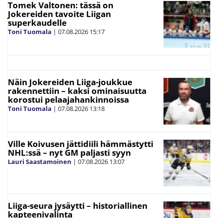
Tomek Valtonen: tässä on
Jokereiden tavoite Liigan
superkaudelle
Toni Tuomala
|
07.08.2026
15:17
Näin Jokereiden Liiga-joukkue
rakennettiin – kaksi ominaisuutta
korostui pelaajahankinnoissa
Toni Tuomala
|
07.08.2026
13:18
Ville Koivusen jättidiili hämmästytti
NHL:ssä – nyt GM paljasti syyn
Lauri Saastamoinen
|
07.08.2026
13:07
Liiga-seura jysäytti – historiallinen
kapteenivalinta