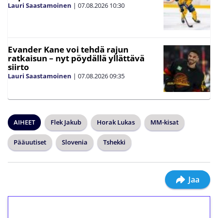
Lauri Saastamoinen
|
07.08.2026
10:30
Evander Kane voi tehdä rajun
ratkaisun – nyt pöydällä yllättävä
siirto
Lauri Saastamoinen
|
07.08.2026
09:35
AIHEET
Flek Jakub
Horak Lukas
MM-kisat
Pääuutiset
Slovenia
Tshekki
Jaa
1€ = 10€ arvosta