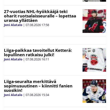
27-vuotias NHL-hyökkääjä teki
oharit ruotsalaisseuralle – lopettaa
uransa yllättäen
Joni Alatalo
|
07.08.2026
17:58
Liiga-paikkaa tavoitellut Ketterä:
lopullinen ratkaisu julki!
Joni Alatalo
|
07.08.2026
16:11
Liiga-seuralta merkittävä
sopimusuutinen – kiinnitti fanien
suosikin!
Joni Alatalo
|
07.08.2026
15:34