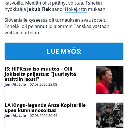
kasvoille. Meidän olisi pitänyt voittaa, Tshekin
hyökkääjä
Jakub Flek
sanoi
Hokej.cz:n
mukaan.
Slovenialle kyseessä oli turnauksen avausottelu.
Tshekki oli pelannut jo aiemmin Tanskaa vastaan
voittaen ottelun.
LUE MYÖS:
IS: HIFK:ssa iso muutos – Olli
Jokiselta paljastus: ”Juurisyitä
etsittiin isosti”
Joni Alatalo
|
07.08.2026
22:08
LA Kings -legenda Anze Kopitarille
upea kunnianosoitus!
Joni Alatalo
|
07.08.2026
20:44