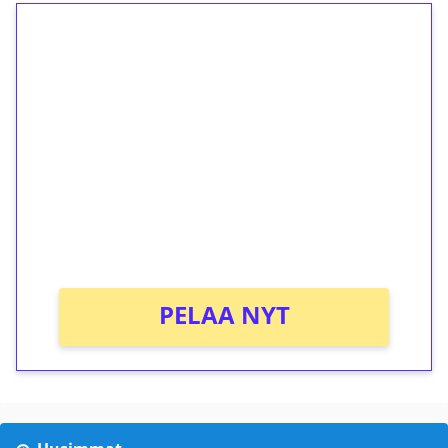
1€ = 10€ arvosta
ilmaiskierroksia ilman
kierrätystä!
Talleta 1€
Saat heti 50 ilmaiskierrosta Tuohi 1000 -
peliin (arvo 0,20€ per kierros)!
Ei kierrätysvaatimusta!
PELAA NYT