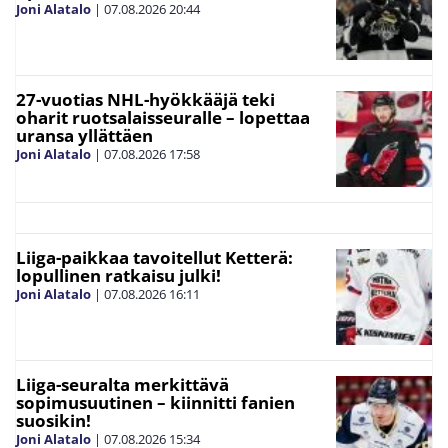
Joni Alatalo
|
07.08.2026
20:44
27-vuotias NHL-hyökkääjä teki
oharit ruotsalaisseuralle – lopettaa
uransa yllättäen
Joni Alatalo
|
07.08.2026
17:58
Liiga-paikkaa tavoitellut Ketterä:
lopullinen ratkaisu julki!
Joni Alatalo
|
07.08.2026
16:11
Liiga-seuralta merkittävä
sopimusuutinen – kiinnitti fanien
suosikin!
Joni Alatalo
|
07.08.2026
15:34