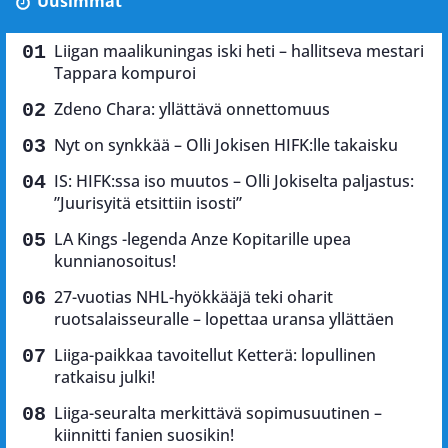
Uusimmat
Liigan maalikuningas iski heti – hallitseva mestari
Tappara kompuroi
Zdeno Chara: yllättävä onnettomuus
Nyt on synkkää – Olli Jokisen HIFK:lle takaisku
IS: HIFK:ssa iso muutos – Olli Jokiselta paljastus:
”Juurisyitä etsittiin isosti”
LA Kings -legenda Anze Kopitarille upea
kunnianosoitus!
27-vuotias NHL-hyökkääjä teki oharit
ruotsalaisseuralle – lopettaa uransa yllättäen
Liiga-paikkaa tavoitellut Ketterä: lopullinen
ratkaisu julki!
Liiga-seuralta merkittävä sopimusuutinen –
kiinnitti fanien suosikin!