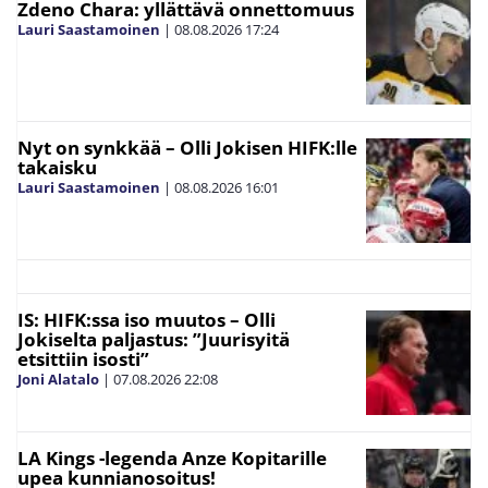
Zdeno Chara: yllättävä onnettomuus
Lauri Saastamoinen
|
08.08.2026
17:24
Nyt on synkkää – Olli Jokisen HIFK:lle
takaisku
Lauri Saastamoinen
|
08.08.2026
16:01
IS: HIFK:ssa iso muutos – Olli
Jokiselta paljastus: ”Juurisyitä
etsittiin isosti”
Joni Alatalo
|
07.08.2026
22:08
LA Kings -legenda Anze Kopitarille
upea kunnianosoitus!