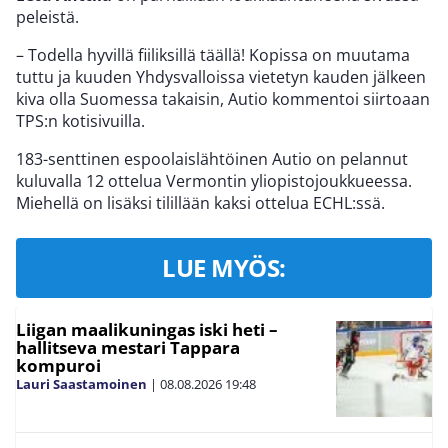
peleistä.
– Todella hyvillä fiiliksillä täällä! Kopissa on muutama
tuttu ja kuuden Yhdysvalloissa vietetyn kauden jälkeen
kiva olla Suomessa takaisin, Autio kommentoi siirtoaan
TPS:n kotisivuilla.
183-senttinen espoolaislähtöinen Autio on pelannut
kuluvalla 12 ottelua Vermontin yliopistojoukkueessa.
Miehellä on lisäksi tilillään kaksi ottelua ECHL:ssä.
LUE MYÖS:
Liigan maalikuningas iski heti –
hallitseva mestari Tappara
kompuroi
Lauri Saastamoinen
|
08.08.2026
19:48