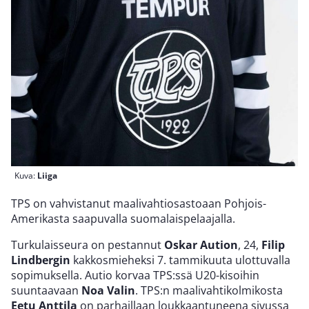
Kuva:
Liiga
TPS on vahvistanut maalivahtiosastoaan Pohjois-
Amerikasta saapuvalla suomalaispelaajalla.
Turkulaisseura on pestannut
Oskar Aution
, 24,
Filip
Lindbergin
kakkosmieheksi 7. tammikuuta ulottuvalla
sopimuksella. Autio korvaa TPS:ssä U20-kisoihin
suuntaavaan
Noa Valin
. TPS:n maalivahtikolmikosta
Eetu Anttila
on parhaillaan loukkaantuneena sivussa