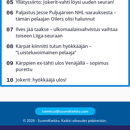
Yllätyssiirto: Jokerit-vahti löysi uuden seuran!
Paljastus Jesse Puljujärven NHL-varauksesta –
tämän pelaajan Oilers olisi halunnut
Ilves jää taakse – ulkomaalaisvahvistus vaihtaa
toiseen Liiga-seuraan
Kärpät kiinnitti tutun hyökkääjän –
”Luisteluvoimainen pelaaja”
Kärppien ex-tähti ulos Venäjällä – sopimus
purettu
Jokerit: hyökkääjä ulos!
toimitus@suomikiekko.com
© 2026 - SuomiKiekko. Kaikki oikeudet pidätetään.