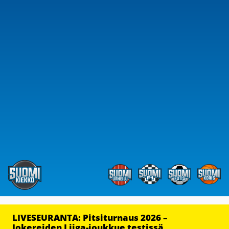
LIVESEURANTA: Pitsiturnaus 2026 –
Jokereiden Liiga-joukkue testissä