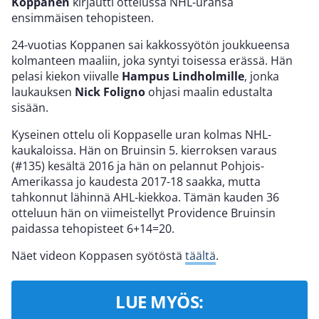
Koppanen
kirjautti ottelussa NHL-uransa
ensimmäisen tehopisteen.
24-vuotias Koppanen sai kakkossyötön joukkueensa
kolmanteen maaliin, joka syntyi toisessa erässä. Hän
pelasi kiekon viivalle
Hampus Lindholmille
, jonka
laukauksen
Nick Foligno
ohjasi maalin edustalta
sisään.
Kyseinen ottelu oli Koppaselle uran kolmas NHL-
kaukaloissa. Hän on Bruinsin 5. kierroksen varaus
(#135) kesältä 2016 ja hän on pelannut Pohjois-
Amerikassa jo kaudesta 2017-18 saakka, mutta
tahkonnut lähinnä AHL-kiekkoa. Tämän kauden 36
otteluun hän on viimeistellyt Providence Bruinsin
paidassa tehopisteet 6+14=20.
Näet videon Koppasen syötöstä
täältä
.
LUE MYÖS: