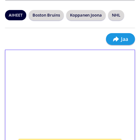
AIHEET
Boston Bruins
Koppanen Joona
NHL
Jaa
1€ = 10€ arvosta
ilmaiskierroksia ilman
kierrätystä!
Talleta 1€
Saat heti 50 ilmaiskierrosta Tuohi 1000 -
peliin (arvo 0,20€ per kierros)!
Ei kierrätysvaatimusta!