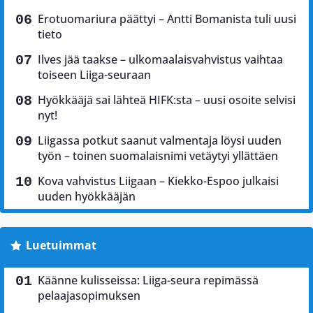
Erotuomariura päättyi – Antti Bomanista tuli uusi
tieto
Ilves jää taakse – ulkomaalaisvahvistus vaihtaa
toiseen Liiga-seuraan
Hyökkääjä sai lähteä HIFK:sta – uusi osoite selvisi
nyt!
Liigassa potkut saanut valmentaja löysi uuden
työn – toinen suomalaisnimi vetäytyi yllättäen
Kova vahvistus Liigaan – Kiekko-Espoo julkaisi
uuden hyökkääjän
Luetuimmat
Käänne kulisseissa: Liiga-seura repimässä
pelaajasopimuksen