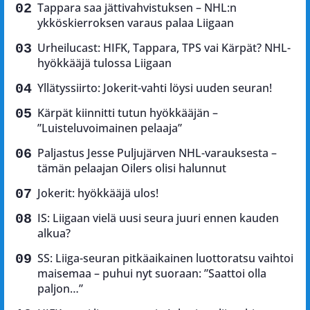
Tappara saa jättivahvistuksen – NHL:n
ykköskierroksen varaus palaa Liigaan
Urheilucast: HIFK, Tappara, TPS vai Kärpät? NHL-
hyökkääjä tulossa Liigaan
Yllätyssiirto: Jokerit-vahti löysi uuden seuran!
Kärpät kiinnitti tutun hyökkääjän –
”Luisteluvoimainen pelaaja”
Paljastus Jesse Puljujärven NHL-varauksesta –
tämän pelaajan Oilers olisi halunnut
Jokerit: hyökkääjä ulos!
IS: Liigaan vielä uusi seura juuri ennen kauden
alkua?
SS: Liiga-seuran pitkäaikainen luottoratsu vaihtoi
maisemaa – puhui nyt suoraan: ”Saattoi olla
paljon…”