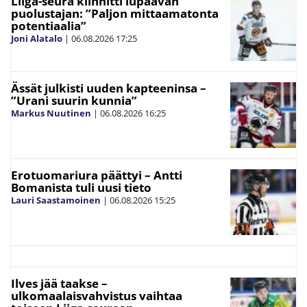
Liiga-seura kiinnitti lupaavan
puolustajan: ”Paljon mittaamatonta
potentiaalia”
Joni Alatalo
|
06.08.2026
17:25
Ässät julkisti uuden kapteeninsa –
”Urani suurin kunnia”
Markus Nuutinen
|
06.08.2026
16:25
Erotuomariura päättyi – Antti
Bomanista tuli uusi tieto
Lauri Saastamoinen
|
06.08.2026
15:25
Ilves jää taakse –
ulkomaalaisvahvistus vaihtaa