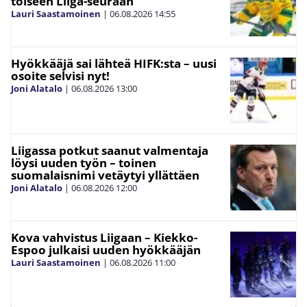
toiseen Liiga-seuraan
Lauri Saastamoinen
|
06.08.2026
14:55
Hyökkääjä sai lähteä HIFK:sta – uusi
osoite selvisi nyt!
Joni Alatalo
|
06.08.2026
13:00
Liigassa potkut saanut valmentaja
löysi uuden työn – toinen
suomalaisnimi vetäytyi yllättäen
Joni Alatalo
|
06.08.2026
12:00
Kova vahvistus Liigaan – Kiekko-
Espoo julkaisi uuden hyökkääjän
Lauri Saastamoinen
|
06.08.2026
11:00