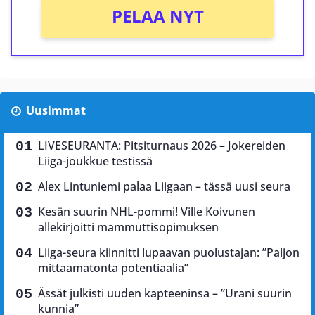
PELAA NYT
Uusimmat
LIVESEURANTA: Pitsiturnaus 2026 – Jokereiden
Liiga-joukkue testissä
Alex Lintuniemi palaa Liigaan – tässä uusi seura
Kesän suurin NHL-pommi! Ville Koivunen
allekirjoitti mammuttisopimuksen
Liiga-seura kiinnitti lupaavan puolustajan: ”Paljon
mittaamatonta potentiaalia”
Ässät julkisti uuden kapteeninsa – ”Urani suurin
kunnia”