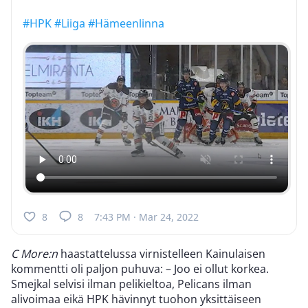
#HPK
#Liiga
#Hämeenlinna
8
8
7:43 PM · Mar 24, 2022
C More:n
haastattelussa virnistelleen Kainulaisen
kommentti oli paljon puhuva: – Joo ei ollut korkea.
Smejkal selvisi ilman pelikieltoa, Pelicans ilman
alivoimaa eikä HPK hävinnyt tuohon yksittäiseen