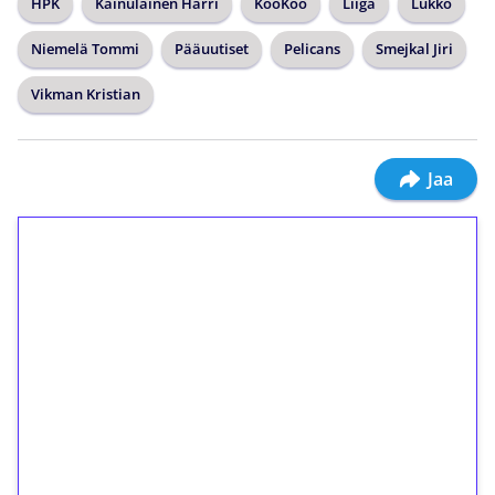
HPK
Kainulainen Harri
KooKoo
Liiga
Lukko
Niemelä Tommi
Pääuutiset
Pelicans
Smejkal Jiri
Vikman Kristian
Jaa
1€ = 10€ arvosta
ilmaiskierroksia ilman
kierrätystä!
Talleta 1€
Saat heti 50 ilmaiskierrosta Tuohi 1000 -
peliin (arvo 0,20€ per kierros)!
Ei kierrätysvaatimusta!