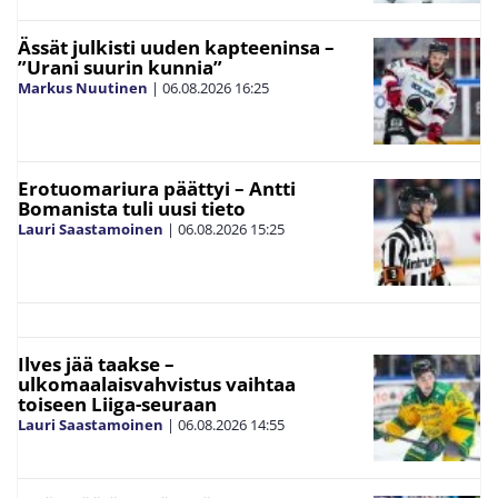
Ässät julkisti uuden kapteeninsa –
”Urani suurin kunnia”
Markus Nuutinen
|
06.08.2026
16:25
Erotuomariura päättyi – Antti
Bomanista tuli uusi tieto
Lauri Saastamoinen
|
06.08.2026
15:25
Ilves jää taakse –
ulkomaalaisvahvistus vaihtaa
toiseen Liiga-seuraan
Lauri Saastamoinen
|
06.08.2026
14:55