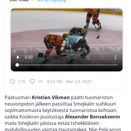
110
19
8:52 PM · Mar 24, 2022
Päätuomari
Kristian Vikman
päätti tuomariston
neuvonpidon jälkeen passittaa Smejkalin suihkuun
sopimattomasta käytöksestä tuomaristoa kohtaan,
vaikka Kookoon puolustaja
Alexander Bonsaksenin
maila Smejkalin jaloissa estää tshekkiläisen
mahdollisuuden väistää Hautamäkeä. Niin Pelicansin