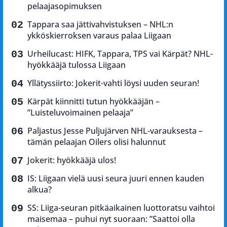
pelaajasopimuksen
Tappara saa jättivahvistuksen – NHL:n
ykköskierroksen varaus palaa Liigaan
Urheilucast: HIFK, Tappara, TPS vai Kärpät? NHL-
hyökkääjä tulossa Liigaan
Yllätyssiirto: Jokerit-vahti löysi uuden seuran!
Kärpät kiinnitti tutun hyökkääjän –
”Luisteluvoimainen pelaaja”
Paljastus Jesse Puljujärven NHL-varauksesta –
tämän pelaajan Oilers olisi halunnut
Jokerit: hyökkääjä ulos!
IS: Liigaan vielä uusi seura juuri ennen kauden
alkua?
SS: Liiga-seuran pitkäaikainen luottoratsu vaihtoi
maisemaa – puhui nyt suoraan: ”Saattoi olla