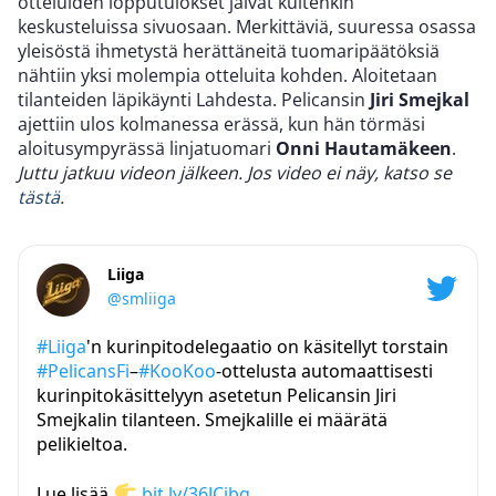
otteluiden lopputulokset jäivät kuitenkin
keskusteluissa sivuosaan. Merkittäviä, suuressa osassa
yleisöstä ihmetystä herättäneitä tuomaripäätöksiä
nähtiin yksi molempia otteluita kohden. Aloitetaan
tilanteiden läpikäynti Lahdesta. Pelicansin
Jiri Smejkal
ajettiin ulos kolmanessa erässä, kun hän törmäsi
aloitusympyrässä linjatuomari
Onni Hautamäkeen
.
Juttu jatkuu videon jälkeen. Jos video ei näy, katso se
tästä
.
Liiga
@smliiga
#Liiga
'n kurinpitodelegaatio on käsitellyt torstain
#PelicansFi
–
#KooKoo
-ottelusta automaattisesti
kurinpitokäsittelyyn asetetun Pelicansin Jiri
Smejkalin tilanteen. Smejkalille ei määrätä
pelikieltoa.
Lue lisää
bit.ly/36JCjbg