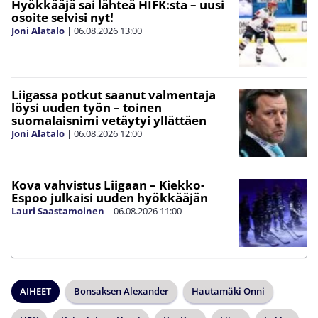
Hyökkääjä sai lähteä HIFK:sta – uusi
osoite selvisi nyt!
Joni Alatalo
|
06.08.2026
13:00
Liigassa potkut saanut valmentaja
löysi uuden työn – toinen
suomalaisnimi vetäytyi yllättäen
Joni Alatalo
|
06.08.2026
12:00
Kova vahvistus Liigaan – Kiekko-
Espoo julkaisi uuden hyökkääjän
Lauri Saastamoinen
|
06.08.2026
11:00
AIHEET
Bonsaksen Alexander
Hautamäki Onni