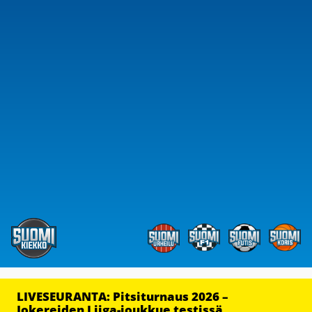
LIVESEURANTA: Pitsiturnaus 2026 –
Jokereiden Liiga-joukkue testissä