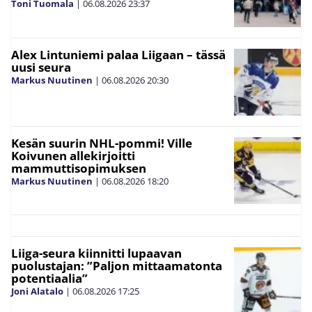
Toni Tuomala
|
06.08.2026
23:37
Alex Lintuniemi palaa Liigaan – tässä
uusi seura
Markus Nuutinen
|
06.08.2026
20:30
Kesän suurin NHL-pommi! Ville
Koivunen allekirjoitti
mammuttisopimuksen
Markus Nuutinen
|
06.08.2026
18:20
Liiga-seura kiinnitti lupaavan
puolustajan: ”Paljon mittaamatonta
potentiaalia”
Joni Alatalo
|
06.08.2026
17:25