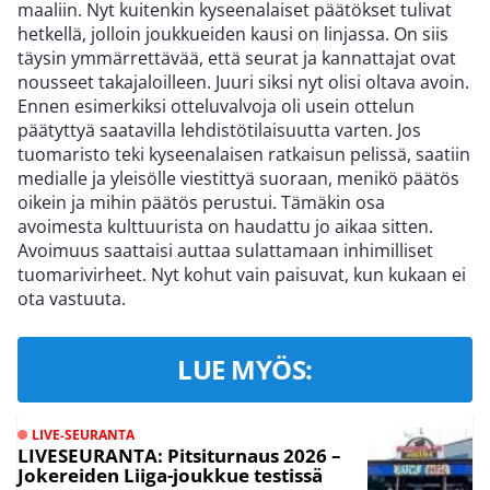
maaliin. Nyt kuitenkin kyseenalaiset päätökset tulivat
hetkellä, jolloin joukkueiden kausi on linjassa. On siis
täysin ymmärrettävää, että seurat ja kannattajat ovat
nousseet takajaloilleen. Juuri siksi nyt olisi oltava avoin.
Ennen esimerkiksi otteluvalvoja oli usein ottelun
päätyttyä saatavilla lehdistötilaisuutta varten. Jos
tuomaristo teki kyseenalaisen ratkaisun pelissä, saatiin
medialle ja yleisölle viestittyä suoraan, menikö päätös
oikein ja mihin päätös perustui. Tämäkin osa
avoimesta kulttuurista on haudattu jo aikaa sitten.
Avoimuus saattaisi auttaa sulattamaan inhimilliset
tuomarivirheet. Nyt kohut vain paisuvat, kun kukaan ei
ota vastuuta.
LUE MYÖS:
LIVE-SEURANTA
LIVESEURANTA: Pitsiturnaus 2026 –
Jokereiden Liiga-joukkue testissä