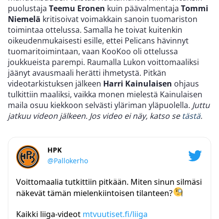
puolustaja
Teemu Eronen
kuin päävalmentaja
Tommi
Niemelä
kritisoivat voimakkain sanoin tuomariston
toimintaa ottelussa. Samalla he toivat kuitenkin
oikeudenmukaisesti esille, ettei Pelicans hävinnyt
tuomaritoimintaan, vaan KooKoo oli ottelussa
joukkueista parempi. Raumalla Lukon voittomaaliksi
jäänyt avausmaali herätti ihmetystä. Pitkän
videotarkistuksen jälkeen
Harri Kainulaisen
ohjaus
tulkittiin maaliksi, vaikka monen mielestä Kainulaisen
maila osuu kiekkoon selvästi yläriman yläpuolella.
Juttu
jatkuu videon jälkeen. Jos video ei näy, katso se
tästä
.
HPK
@Pallokerho
Voittomaalia tutkittiin pitkään. Miten sinun silmäsi
näkevät tämän mielenkiintoisen tilanteen?
Kaikki liiga-videot
mtvuutiset.fi/liiga