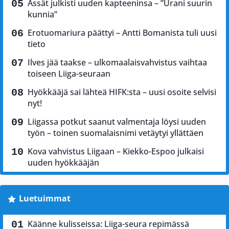
Ässät julkisti uuden kapteeninsa – ”Urani suurin
kunnia”
Erotuomariura päättyi – Antti Bomanista tuli uusi
tieto
Ilves jää taakse – ulkomaalaisvahvistus vaihtaa
toiseen Liiga-seuraan
Hyökkääjä sai lähteä HIFK:sta – uusi osoite selvisi
nyt!
Liigassa potkut saanut valmentaja löysi uuden
työn – toinen suomalaisnimi vetäytyi yllättäen
Kova vahvistus Liigaan – Kiekko-Espoo julkaisi
uuden hyökkääjän
Luetuimmat
Käänne kulisseissa: Liiga-seura repimässä