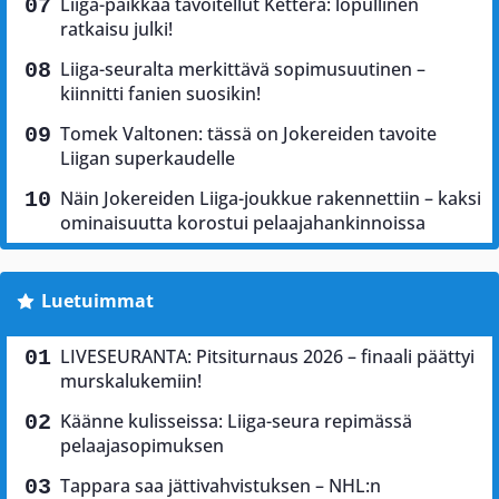
Liiga-paikkaa tavoitellut Ketterä: lopullinen
ratkaisu julki!
Liiga-seuralta merkittävä sopimusuutinen –
kiinnitti fanien suosikin!
Tomek Valtonen: tässä on Jokereiden tavoite
Liigan superkaudelle
Näin Jokereiden Liiga-joukkue rakennettiin – kaksi
ominaisuutta korostui pelaajahankinnoissa
Luetuimmat
LIVESEURANTA: Pitsiturnaus 2026 – finaali päättyi
murskalukemiin!
Käänne kulisseissa: Liiga-seura repimässä
pelaajasopimuksen
Tappara saa jättivahvistuksen – NHL:n