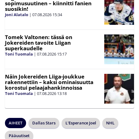
sopimusuutinen – kiinnitti fanien
suosikin!
Joni Alatalo
|
07.08.2026
15:34
Tomek Valtonen: tässä on
Jokereiden tavoite Liigan
superkaudelle
Toni Tuomala
|
07.08.2026
15:17
Näin Jokereiden Liiga-joukkue
rakennettiin – kaksi ominaisuutta
korostui pelaajahankinnoissa
Toni Tuomala
|
07.08.2026
13:18
AIHEET
Dallas Stars
L'Esperance Joel
NHL
Pääuutiset