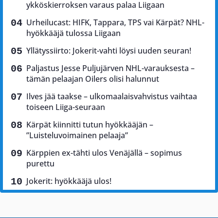
ykköskierroksen varaus palaa Liigaan
Urheilucast: HIFK, Tappara, TPS vai Kärpät? NHL-
hyökkääjä tulossa Liigaan
Yllätyssiirto: Jokerit-vahti löysi uuden seuran!
Paljastus Jesse Puljujärven NHL-varauksesta –
tämän pelaajan Oilers olisi halunnut
Ilves jää taakse – ulkomaalaisvahvistus vaihtaa
toiseen Liiga-seuraan
Kärpät kiinnitti tutun hyökkääjän –
”Luisteluvoimainen pelaaja”
Kärppien ex-tähti ulos Venäjällä – sopimus
purettu
Jokerit: hyökkääjä ulos!