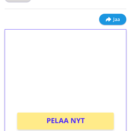
Jaa
1€ = 10€ arvosta
ilmaiskierroksia ilman
kierrätystä!
Talleta 1€
Saat heti 50 ilmaiskierrosta Tuohi 1000 -
peliin (arvo 0,20€ per kierros)!
Ei kierrätysvaatimusta!
PELAA NYT