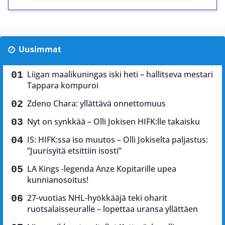
Uusimmat
Liigan maalikuningas iski heti – hallitseva mestari
Tappara kompuroi
Zdeno Chara: yllättävä onnettomuus
Nyt on synkkää – Olli Jokisen HIFK:lle takaisku
IS: HIFK:ssa iso muutos – Olli Jokiselta paljastus:
”Juurisyitä etsittiin isosti”
LA Kings -legenda Anze Kopitarille upea
kunnianosoitus!
27-vuotias NHL-hyökkääjä teki oharit
ruotsalaisseuralle – lopettaa uransa yllättäen