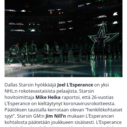
Dallas Starsin hyökkääjä
Joel L’Esperance
on yksi
NHL:n rokotevastaisista pelaajista. Starsin
hovitoimittaja
Mike Heika
raportoi, että 26-vuotias
L’Esperance on kieltäytynyt koronavirusrokotteesta.
Päätöksen taustalla kerrotaan olevan ”henkilökohtaiset
syyt”. Starsin GM:n
Jim Nill’n
mukaan L’Esperancen
kohtalosta päätetään joukkueen sisäisesti. L’Esperance