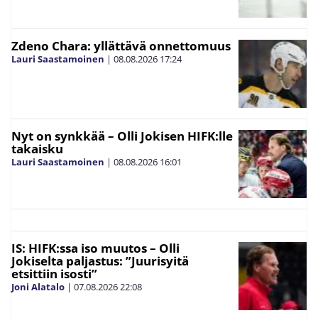
Zdeno Chara: yllättävä onnettomuus
Lauri Saastamoinen
|
08.08.2026
17:24
Nyt on synkkää – Olli Jokisen HIFK:lle
takaisku
Lauri Saastamoinen
|
08.08.2026
16:01
IS: HIFK:ssa iso muutos – Olli
Jokiselta paljastus: ”Juurisyitä
etsittiin isosti”
Joni Alatalo
|
07.08.2026
22:08