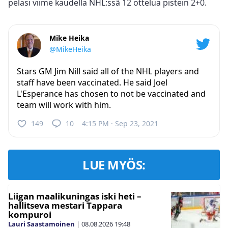
pelasi viime kaudella NHL:ssä 12 ottelua pistein 2+0.
Mike Heika
@MikeHeika
Stars GM Jim Nill said all of the NHL players and
staff have been vaccinated. He said Joel
L'Esperance has chosen to not be vaccinated and
team will work with him.
149
10
4:15 PM · Sep 23, 2021
LUE MYÖS:
Liigan maalikuningas iski heti –
hallitseva mestari Tappara
kompuroi
Lauri Saastamoinen
|
08.08.2026
19:48