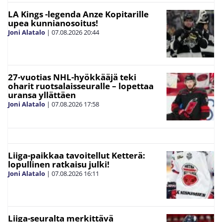
LA Kings -legenda Anze Kopitarille
upea kunnianosoitus!
Joni Alatalo
|
07.08.2026
20:44
27-vuotias NHL-hyökkääjä teki
oharit ruotsalaisseuralle – lopettaa
uransa yllättäen
Joni Alatalo
|
07.08.2026
17:58
Liiga-paikkaa tavoitellut Ketterä:
lopullinen ratkaisu julki!
Joni Alatalo
|
07.08.2026
16:11
Liiga-seuralta merkittävä