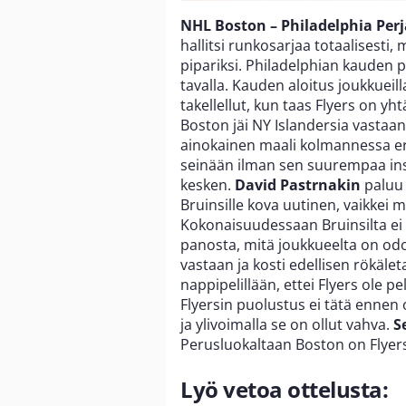
NHL Boston – Philadelphia Perja
hallitsi runkosarjaa totaalisesti
pipariksi. Philadelphian kauden pä
tavalla. Kauden aloitus joukkueil
takellellut, kun taas Flyers on y
Boston jäi NY Islandersia vastaan
ainokainen maali kolmannessa eräs
seinään ilman sen suurempaa insp
kesken.
David Pastrnakin
paluu 
Bruinsille kova uutinen, vaikkei 
Kokonaisuudessaan Bruinsilta ei 
panosta, mitä joukkueelta on odot
vastaan ja kosti edellisen rökäleta
nappipelillään, ettei Flyers ole p
Flyersin puolustus ei tätä ennen
ja ylivoimalla se on ollut vahva.
S
Perusluokaltaan Boston on Flyers
Lyö vetoa ottelusta: