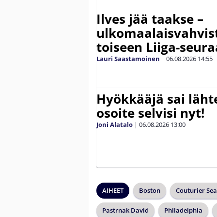
Ilves jää taakse –
ulkomaalaisvahvis
toiseen Liiga-seur
Lauri Saastamoinen
|
06.08.2026
14:55
Hyökkääjä sai lähte
osoite selvisi nyt!
Joni Alatalo
|
06.08.2026
13:00
AIHEET
Boston
Couturier Se
Pastrnak David
Philadelphia