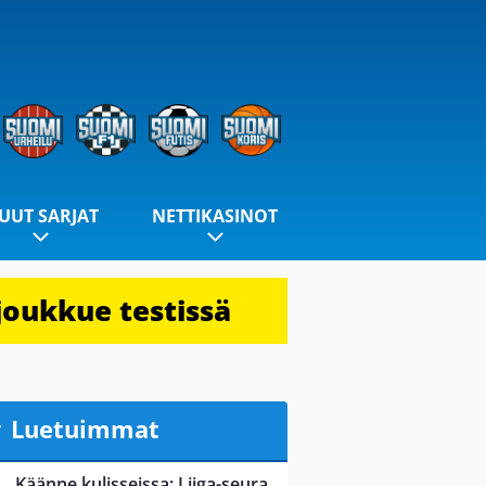
UUT SARJAT
NETTIKASINOT
joukkue testissä
Luetuimmat
Käänne kulisseissa: Liiga-seura