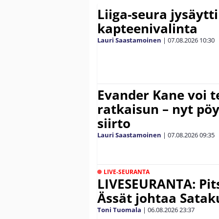
Liiga-seura jysäytti
kapteenivalinta
Lauri Saastamoinen
|
07.08.2026
10:30
Evander Kane voi t
ratkaisun – nyt pöy
siirto
Lauri Saastamoinen
|
07.08.2026
09:35
LIVE-SEURANTA
LIVESEURANTA: Pits
Ässät johtaa Satak
Toni Tuomala
|
06.08.2026
23:37