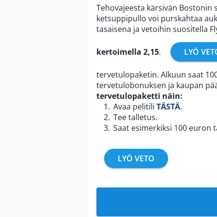
Tehovajeesta kärsivän Bostonin 
ketsuppipullo voi purskahtaa auk
tasaisena ja vetoihin suositella F
kertoimella 2,15
.
LYÖ VET
tervetulopaketin. Alkuun saat 10
tervetulobonuksen ja kaupan pää
tervetulopaketti näin:
Avaa pelitili
TÄSTÄ
.
Tee talletus.
Saat esimerkiksi 100 euron t
LYÖ VETO