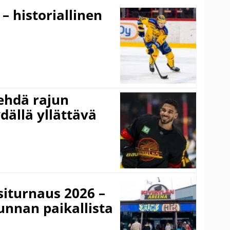
 – historiallinen
ehdä rajun
dällä yllättävä
iturnaus 2026 –
unnan paikallista