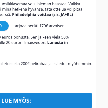
suosikkiasemaa voisi hieman haastaa. Vaikka
i minä hetkenä hyvänsä, tätä ottelua voi pitää
lyersiä:
Philadelphia voittaa (sis. JA+RL)
O
tarjoaa peräti 170€ arvoisen
0 euroa bonusta. Sen jälkeen vielä 50%
lle 20 euron ilmaisvedon.
Lunasta in
alletuksella 200€ pelirahaa ja lisäedut myöhemmin.
LUE MYÖS: