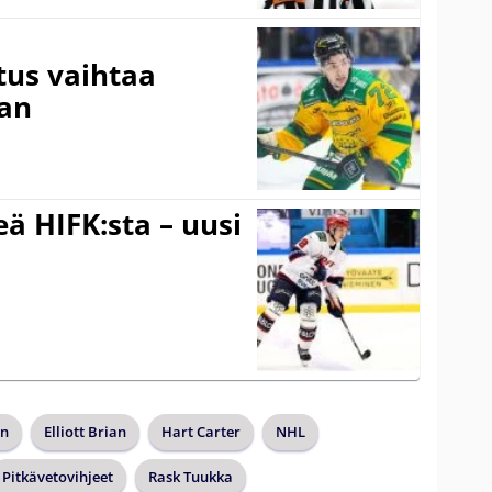
tus vaihtaa
aan
ä HIFK:sta – uusi
an
Elliott Brian
Hart Carter
NHL
Pitkävetovihjeet
Rask Tuukka