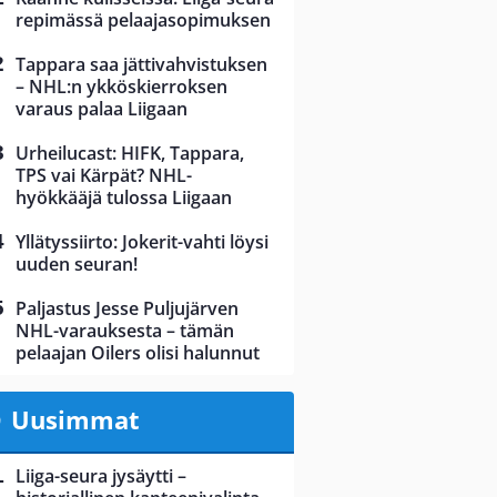
repimässä pelaajasopimuksen
Tappara saa jättivahvistuksen
– NHL:n ykköskierroksen
varaus palaa Liigaan
Urheilucast: HIFK, Tappara,
TPS vai Kärpät? NHL-
hyökkääjä tulossa Liigaan
Yllätyssiirto: Jokerit-vahti löysi
uuden seuran!
Paljastus Jesse Puljujärven
NHL-varauksesta – tämän
pelaajan Oilers olisi halunnut
Uusimmat
Liiga-seura jysäytti –