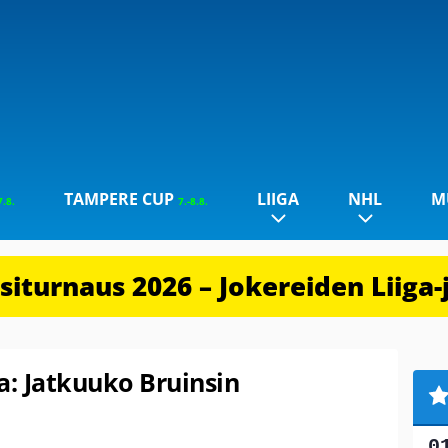
TAMPERE CUP
LIIGA
NHL
M
7.8.
7.-8.8.
iturnaus 2026 – Jokereiden Liiga-
a: Jatkuuko Bruinsin