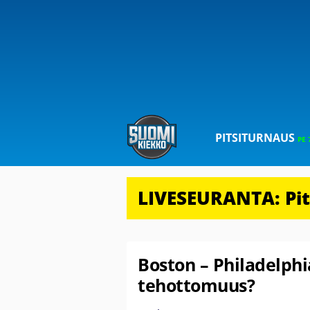
PITSITURNAUS
PE 
LIVESEURANTA: Pits
Boston – Philadelphi
tehottomuus?