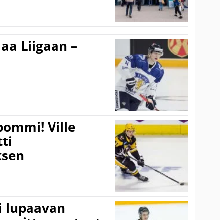
aa Liigaan –
pommi! Ville
tti
sen
ti lupaavan