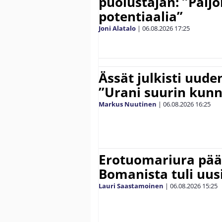
puolustajan: ”Palj
potentiaalia”
Joni Alatalo
|
06.08.2026
17:25
Ässät julkisti uude
”Urani suurin kunn
Markus Nuutinen
|
06.08.2026
16:25
Erotuomariura päät
Bomanista tuli uusi
Lauri Saastamoinen
|
06.08.2026
15:25