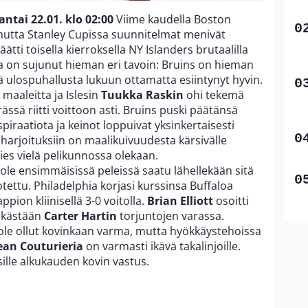
ntai 22.01. klo 02:00
Viime kaudella Boston
, mutta Stanley Cupissa suunnitelmat menivät
ätti toisella kierroksella NY Islanders brutaalilla
la on sujunut hieman eri tavoin: Bruins on hieman
htä ulospuhallusta lukuun ottamatta esiintynyt hyvin.
 maaleitta ja Islesin
Tuukka Raskin
ohi tekemä
sä riitti voittoon asti. Bruins puski päätänsä
iraatiota ja keinot loppuivat yksinkertaisesti
harjoituksiin on maalikuivuudesta kärsivälle
mies vielä pelikunnossa olekaan.
ole ensimmäisissä peleissä saatu lähellekään sitä
ettu. Philadelphia korjasi kurssinsa Buffaloa
ppion kliinisellä 3-0 voitolla.
Brian Elliott
osoitti
elkästään
Carter Hartin
torjuntojen varassa.
 ole ollut kovinkaan varma, mutta hyökkäystehoissa
ean Couturieria
on varmasti ikävä takalinjoille.
ille alkukauden kovin vastus.