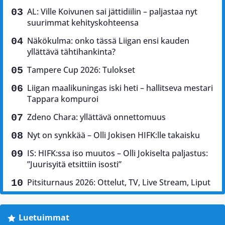
AL: Ville Koivunen sai jättidiilin – paljastaa nyt
suurimmat kehityskohteensa
Näkökulma: onko tässä Liigan ensi kauden
yllättävä tähtihankinta?
Tampere Cup 2026: Tulokset
Liigan maalikuningas iski heti – hallitseva mestari
Tappara kompuroi
Zdeno Chara: yllättävä onnettomuus
Nyt on synkkää – Olli Jokisen HIFK:lle takaisku
IS: HIFK:ssa iso muutos – Olli Jokiselta paljastus:
”Juurisyitä etsittiin isosti”
Pitsiturnaus 2026: Ottelut, TV, Live Stream, Liput
Luetuimmat