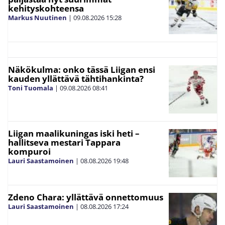
kehityskohteensa
Markus Nuutinen
|
09.08.2026
15:28
Näkökulma: onko tässä Liigan ensi
kauden yllättävä tähtihankinta?
Toni Tuomala
|
09.08.2026
08:41
Liigan maalikuningas iski heti –
hallitseva mestari Tappara
kompuroi
Lauri Saastamoinen
|
08.08.2026
19:48
Zdeno Chara: yllättävä onnettomuus
Lauri Saastamoinen
|
08.08.2026
17:24