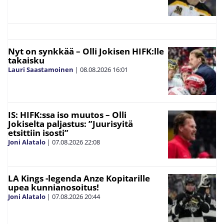
Nyt on synkkää – Olli Jokisen HIFK:lle
takaisku
Lauri Saastamoinen
|
08.08.2026
16:01
IS: HIFK:ssa iso muutos – Olli
Jokiselta paljastus: ”Juurisyitä
etsittiin isosti”
Joni Alatalo
|
07.08.2026
22:08
LA Kings -legenda Anze Kopitarille
upea kunnianosoitus!
Joni Alatalo
|
07.08.2026
20:44