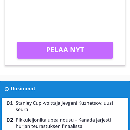
peliin – vain 1 eurolla!
Peli: Reactoonz
Vain uusille asiakkaille!
PELAA NYT
Uusimmat
Stanley Cup -voittaja Jevgeni Kuznetsov: uusi
seura
Pikkuleijonilta upea nousu – Kanada järjesti
hurjan teurastuksen finaalissa