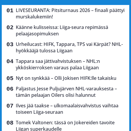
LIVESEURANTA: Pitsiturnaus 2026 – finaali päättyi
murskalukemiin!
Käänne kulisseissa: Liiga-seura repimässä
pelaajasopimuksen
Urheilucast: HIFK, Tappara, TPS vai Kärpät? NHL-
hyökkääjä tulossa Liigaan
Tappara saa jättivahvistuksen – NHL:n
ykköskierroksen varaus palaa Liigaan
Nyt on synkkää – Olli Jokisen HIFK:lle takaisku
Paljastus Jesse Puljujärven NHL-varauksesta –
tämän pelaajan Oilers olisi halunnut
Ilves jää taakse – ulkomaalaisvahvistus vaihtaa
toiseen Liiga-seuraan
Tomek Valtonen: tässä on Jokereiden tavoite
Liigan superkaudelle