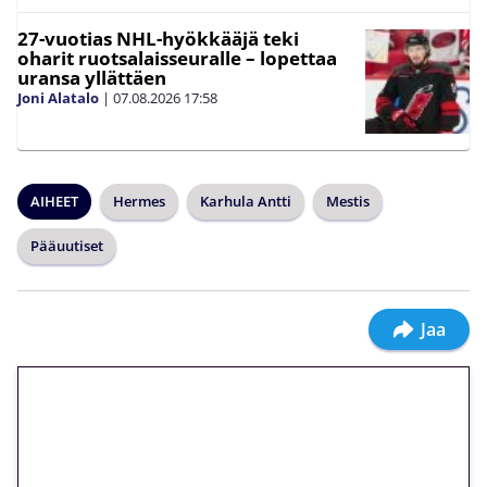
27-vuotias NHL-hyökkääjä teki
oharit ruotsalaisseuralle – lopettaa
uransa yllättäen
Joni Alatalo
|
07.08.2026
17:58
AIHEET
Hermes
Karhula Antti
Mestis
Pääuutiset
Jaa
🎁 Huipputarjous jatkuu: 10
euron kierrätysvapaa
megakierros Reactoonz-