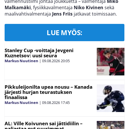
valmennustiimi johtaa joukkuetta – valmentaja
Miko
Malkamäki
, fysiikkavalmentaja
Niko Kivinen
sekä
maalivahtivalmentaja
Jens Friis
jatkavat toimissaan.
LUE MYÖS:
Stanley Cup -voittaja Jevgeni
Kuznetsov: uusi seura
Markus Nuutinen
|
09.08.2026
20:05
Pikkuleijonilta upea nousu – Kanada
järjesti hurjan teurastuksen
finaalissa
Markus Nuutinen
|
09.08.2026
17:45
AL: Ville Koivunen sai jättidiilin –
paljastaa nyt suurimmat