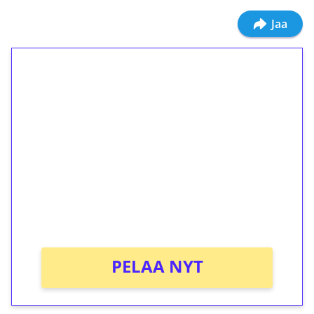
Jaa
1€ = 10€ arvosta
ilmaiskierroksia ilman
kierrätystä!
Talleta 1€
Saat heti 50 ilmaiskierrosta Tuohi 1000 -
peliin (arvo 0,20€ per kierros)!
Ei kierrätysvaatimusta!
PELAA NYT