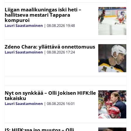
Liigan maalikuningas iski heti –
hallitseva mestari Tappara
kompuroi
Lauri Saastamoinen
|
08.08.2026
19:48
Zdeno Chara: yllättävä onnettomuus
Lauri Saastamoinen
|
08.08.2026
17:24
Nyt on synkkää – Olli Jokisen HIFK:lle
takaisku
Lauri Saastamoinen
|
08.08.2026
16:01
IS: HIFK:ssa iso muutos – Olli