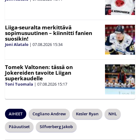
Liiga-seuralta merkittävä
sopimusuutinen – kiinnitti fanien
suosikin!
Joni Alatalo
|
07.08.2026
15:34
Tomek Valtonen: tässä on
Jokereiden tavoite Liigan
superkaudelle
Toni Tuomala
|
07.08.2026
15:17
AIHEET
Cogliano Andrew
Kesler Ryan
NHL
Pääuutiset
Silfverberg Jakob