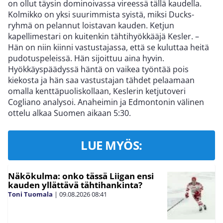
on ollut täysin dominoivassa vireessä tällä kaudella.
Kolmikko on yksi suurimmista syistä, miksi Ducks-
ryhmä on pelannut loistavan kauden. Ketjun
kapellimestari on kuitenkin tähtihyökkääjä Kesler. –
Hän on niin kiinni vastustajassa, että se kuluttaa heitä
pudotuspeleissä. Hän sijoittuu aina hyvin.
Hyökkäyspäädyssä häntä on vaikea työntää pois
kiekosta ja hän saa vastustajan tähdet pelaamaan
omalla kenttäpuoliskollaan, Keslerin ketjutoveri
Cogliano analysoi. Anaheimin ja Edmontonin välinen
ottelu alkaa Suomen aikaan 5:30.
LUE MYÖS:
Näkökulma: onko tässä Liigan ensi
kauden yllättävä tähtihankinta?
Toni Tuomala
|
09.08.2026
08:41