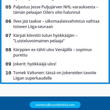
Paljastus Jesse Puljujärven NHL-varauksesta –
tämän pelaajan Oilers olisi halunnut
Ilves jää taakse – ulkomaalaisvahvistus vaihtaa
toiseen Liiga-seuraan
Kärpät kiinnitti tutun hyökkääjän –
”Luisteluvoimainen pelaaja”
Kärppien ex-tähti ulos Venäjällä – sopimus
purettu
Jokerit: hyökkääjä ulos!
Tomek Valtonen: tässä on Jokereiden tavoite
Liigan superkaudelle
toimitus@suomikiekko.com