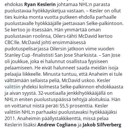
ehdokas
Ryan Keslerin
johtamaa NHL:n parasta
puolustavaa hyökkäysketjua vastaan. – Kesler on ollut
ties kuinka monta vuotta putkeen ehdolla parhaalle
puolustavalle hyökkääjälle jaettavaan Selke-palkintoon.
Se kertoo jo itsessään. Hän ymmärtää oman
puolustavan roolinsa, Oilers-tähti McDavid kertoo
CBC:lle. McDavid johti ensimmäisessä
pudotuspelisarjassa Oilersin jatkoon viime vuoden
Stanley Cup -finalististi San Jose Sharksista. – San Jose
oli joukkue, joka ei halunnut osallistua fyysiseen
pelaamiseen. He eivät halunneet saada meidän isoja
pelaajia liikkeelle. Minusta tuntuu, että Anaheim ei tule
välttämään sellaista peliä, McDavid uskoo. Kesler
valittiin
yhdeksi kolmesta Selke-palkinnon ehdokkaasta
ja aivan syystä. 32-vuotiaalla jenkkihyökkääjällä on
NHL:n eniten puolustuspäässä tehtyjä aloituksia. Hän
on voittanut niistä peräti 55,5 prosenttia. Kesler
valittiin NHL:n parhaaksi puolustavaksi hyökkääjäksi
2011. Anaheimin päällystakkikenttä, missä pelaa
Keslerin lisäksi
Andrew Cogliano
ja
Jakob Silfverberg