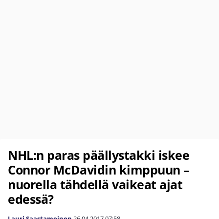
NHL:n paras päällystakki iskee
Connor McDavidin kimppuun –
nuorella tähdellä vaikeat ajat
edessä?
Lauri Saastamoinen
26.04.2017
07:58