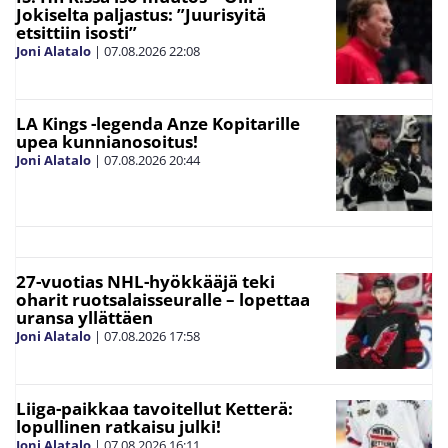
Jokiselta paljastus: ”Juurisyitä
etsittiin isosti”
Joni Alatalo
|
07.08.2026
22:08
LA Kings -legenda Anze Kopitarille
upea kunnianosoitus!
Joni Alatalo
|
07.08.2026
20:44
27-vuotias NHL-hyökkääjä teki
oharit ruotsalaisseuralle – lopettaa
uransa yllättäen
Joni Alatalo
|
07.08.2026
17:58
Liiga-paikkaa tavoitellut Ketterä:
lopullinen ratkaisu julki!
Joni Alatalo
|
07.08.2026
16:11