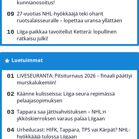
kunnianosoitus!
27-vuotias NHL-hyökkääjä teki oharit
ruotsalaisseuralle – lopettaa uransa yllättäen
Liiga-paikkaa tavoitellut Ketterä: lopullinen
ratkaisu julki!
Luetuimmat
LIVESEURANTA: Pitsiturnaus 2026 – finaali päättyi
murskalukemiin!
Käänne kulisseissa: Liiga-seura repimässä
pelaajasopimuksen
Tappara saa jättivahvistuksen – NHL:n
ykköskierroksen varaus palaa Liigaan
Urheilucast: HIFK, Tappara, TPS vai Kärpät? NHL-
hyökkääjä tulossa Liigaan